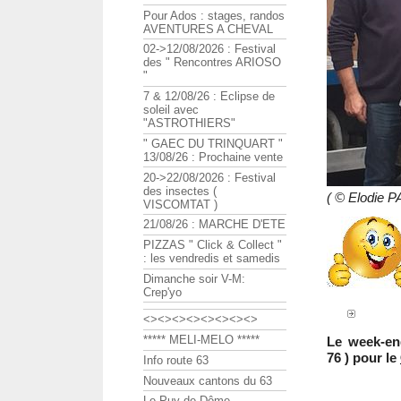
Pour Ados : stages, randos
AVENTURES A CHEVAL
02->12/08/2026 : Festival
des " Rencontres ARIOSO
"
7 & 12/08/26 : Eclipse de
soleil avec
"ASTROTHIERS"
" GAEC DU TRINQUART "
13/08/26 : Prochaine vente
20->22/08/2026 : Festival
des insectes (
( © Elodie 
VISCOMTAT )
21/08/26 : MARCHE D'ETE
PIZZAS " Click & Collect "
: les vendredis et samedis
Dimanche soir V-M:
Crep'yo
<><><><><><><><>
***** MELI-MELO *****
Le week-en
76 ) pour le
Info route 63
Nouveaux cantons du 63
Le Puy de Dôme