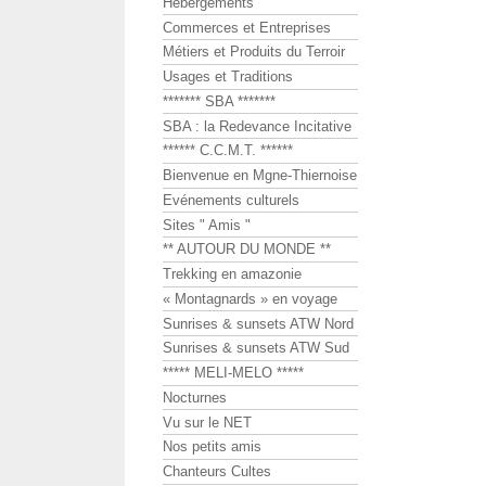
Hébergements
Commerces et Entreprises
Métiers et Produits du Terroir
Usages et Traditions
******* SBA *******
SBA : la Redevance Incitative
****** C.C.M.T. ******
Bienvenue en Mgne-Thiernoise
Evénements culturels
Sites " Amis "
** AUTOUR DU MONDE **
Trekking en amazonie
« Montagnards » en voyage
Sunrises & sunsets ATW Nord
Sunrises & sunsets ATW Sud
***** MELI-MELO *****
Nocturnes
Vu sur le NET
Nos petits amis
Chanteurs Cultes