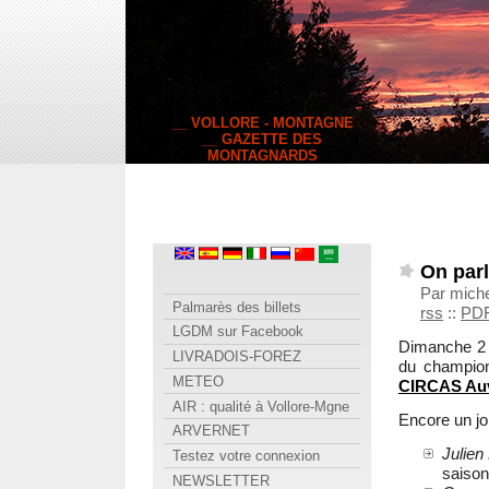
__ VOLLORE - MONTAGNE
__ GAZETTE DES
MONTAGNARDS
On parl
Par miche
Palmarès des billets
rss
::
PD
LGDM sur Facebook
Dimanche 2 
LIVRADOIS-FOREZ
du champion
METEO
CIRCAS Au
AIR : qualité à Vollore-Mgne
Encore un jo
ARVERNET
Julien
Testez votre connexion
saison
NEWSLETTER