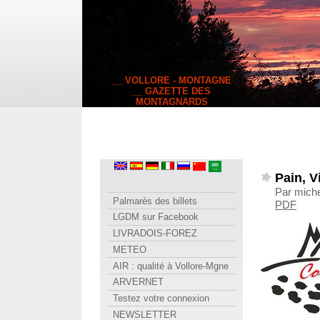
__ VOLLORE - MONTAGNE
__ GAZETTE DES
MONTAGNARDS
Pain, V
Par miche
Palmarès des billets
PDF
LGDM sur Facebook
LIVRADOIS-FOREZ
METEO
AIR : qualité à Vollore-Mgne
ARVERNET
Testez votre connexion
NEWSLETTER