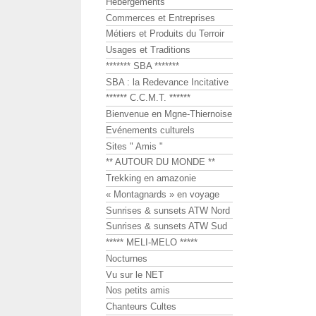
Hébergements
Commerces et Entreprises
Métiers et Produits du Terroir
Usages et Traditions
******* SBA *******
SBA : la Redevance Incitative
****** C.C.M.T. ******
Bienvenue en Mgne-Thiernoise
Evénements culturels
Sites " Amis "
** AUTOUR DU MONDE **
Trekking en amazonie
« Montagnards » en voyage
Sunrises & sunsets ATW Nord
Sunrises & sunsets ATW Sud
***** MELI-MELO *****
Nocturnes
Vu sur le NET
Nos petits amis
Chanteurs Cultes