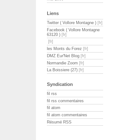
Liens
Twitter ( Vollore Montagne )
Facebook ( Vollore Montagne
63120 )
les Monts du Forez
DMZ Eur'Net Blog
Normandie Zoom
La Boissiere (27)
Syndication
fil rss
fil rss commentaires
fil atom
fil atom commentaires
Résumé RSS