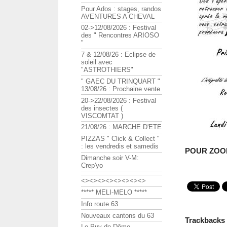
Pour Ados : stages, randos
AVENTURES A CHEVAL
02->12/08/2026 : Festival
des " Rencontres ARIOSO
"
7 & 12/08/26 : Eclipse de
soleil avec
"ASTROTHIERS"
" GAEC DU TRINQUART "
13/08/26 : Prochaine vente
20->22/08/2026 : Festival
des insectes (
VISCOMTAT )
21/08/26 : MARCHE D'ETE
PIZZAS " Click & Collect "
: les vendredis et samedis
POUR ZOOM
Dimanche soir V-M:
Crep'yo
<><><><><><><><>
***** MELI-MELO *****
Info route 63
Nouveaux cantons du 63
Trackbacks
Le Puy de Dôme