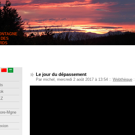
MONTAGNE
 DES
RDS
Le jour du dépassement
Par michel, mercredi 2 août 2017 à 13:54
::
Webthèque
:
ts
ok
EZ
lore-Mgne
exion