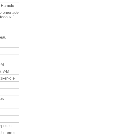
e Pamole
e promenade
tadoux "
teau
V-M
 à V-M
s-en-ciel
os
eprises
du Terroir