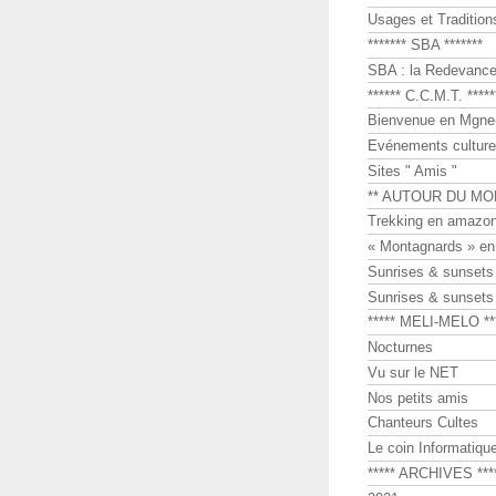
Usages et Tradition
******* SBA *******
SBA : la Redevance 
****** C.C.M.T. *****
Bienvenue en Mgne-
Evénements culture
Sites " Amis "
** AUTOUR DU MO
Trekking en amazon
« Montagnards » en
Sunrises & sunset
Sunrises & sunset
***** MELI-MELO **
Nocturnes
Vu sur le NET
Nos petits amis
Chanteurs Cultes
Le coin Informatiqu
***** ARCHIVES ***