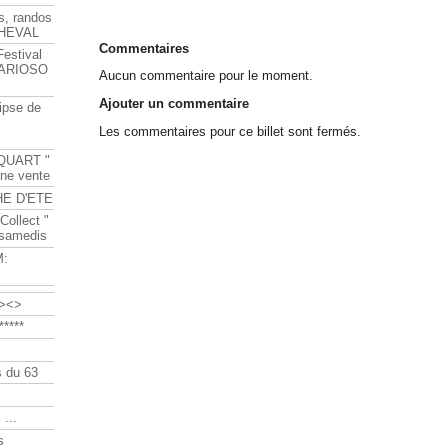
s, randos
HEVAL
Commentaires
Festival
s ARIOSO
Aucun commentaire pour le moment.
Ajouter un commentaire
ipse de
Les commentaires pour ce billet sont fermés.
QUART "
ine vente
HE D'ETE
Collect "
 samedis
M:
><>
****
 du 63
 ...
s