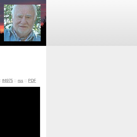
:
#4975
::
rss
::
PDF