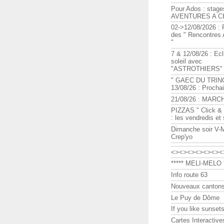
Pour Ados : stage
AVENTURES A C
02->12/08/2026 : 
des " Rencontre
"
7 & 12/08/26 : Ecl
soleil avec
"ASTROTHIERS"
" GAEC DU TRIN
13/08/26 : Procha
21/08/26 : MARC
PIZZAS " Click & 
: les vendredis et
Dimanche soir V-
Crep'yo
<><><><><><><
***** MELI-MELO *
Info route 63
Nouveaux cantons
Le Puy de Dôme
If you like sunsets
Cartes Interactive