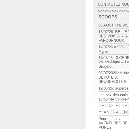
CONTACTEZ-NO
<><><><><><><
SCOOPS
05 AOUT : NEWS
18/07/26: BELLE
DES VOISINS" A
FAFOURNOUX
14/07/26 A VOLL
Mgne
11/07/26 : 3 CE
Vollore-Mgne & Le
Brugeron
06/07/2026 : visit
DEPUTE J.
BRUGEROLLES
19/06/26: superbe
Les prix des carb
autour de Vollore
<><><><><><><
*** A VOS AGEND
Pour enfants :
AVENTURES DE l
PONEY