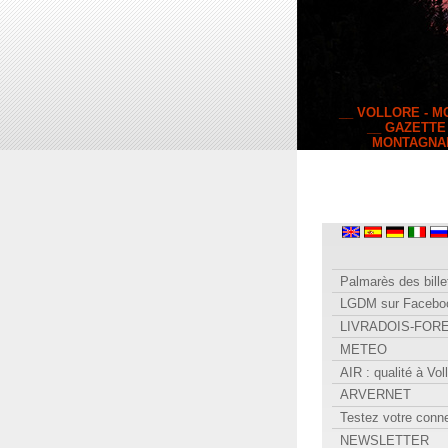
__ VOLLORE - 
__ GAZETTE
MONTAGNA
Palmarès des bille
LGDM sur Facebo
LIVRADOIS-FOR
METEO
AIR : qualité à Vol
ARVERNET
Testez votre conn
NEWSLETTER