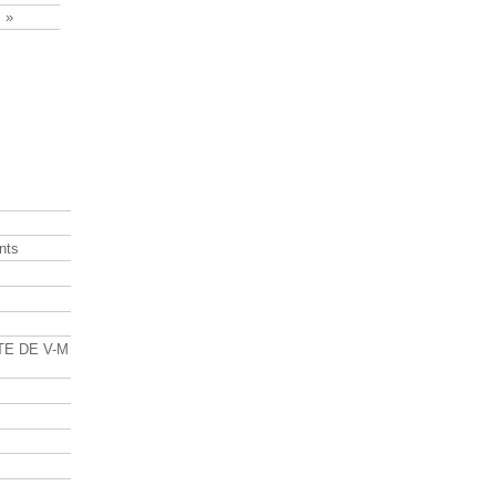
 »
nts
s
TE DE V-M