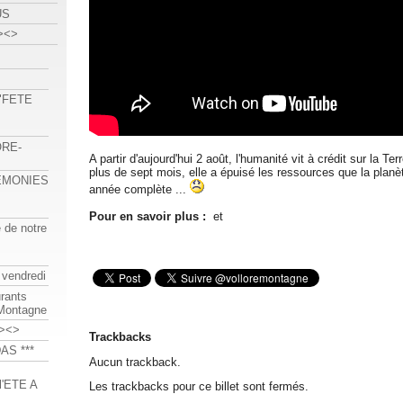
US
><>
 "FETE
ORE-
A partir d'aujourd'hui 2 août, l'humanité vit à crédit sur la Te
plus de sept mois, elle a épuisé les ressources que la planè
REMONIES
année complète ...
Pour en savoir plus :
et
e de notre
 vendredi
urants
-Montagne
><>
Trackbacks
AS ***
Aucun trackback.
'ETE A
Les trackbacks pour ce billet sont fermés.