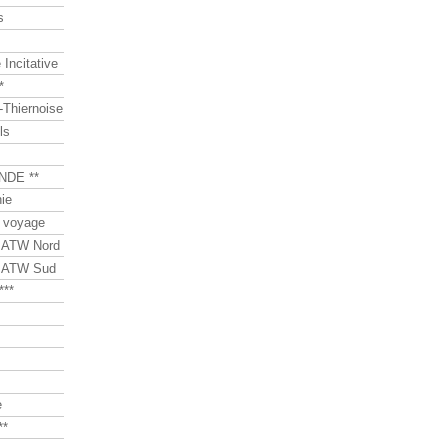
s
Incitative
*
Thiernoise
ls
NDE **
ie
 voyage
s ATW Nord
s ATW Sud
***
e
**