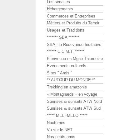
Les services
Hébergements
Commerces et Entreprises
Métiers et Produits du Terroir
Usages et Traditions
******* SBA *******
SBA : la Redevance Incitative
****** C.C.M.T. ******
Bienvenue en Mgne-Thiernoise
Evénements culturels
Sites " Amis "
** AUTOUR DU MONDE **
Trekking en amazonie
« Montagnards » en voyage
Sunrises & sunsets ATW Nord
Sunrises & sunsets ATW Sud
***** MELI-MELO *****
Nocturnes
Vu sur le NET
Nos petits amis