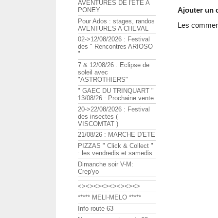
AVENTURES DE l'ETE A
Ajouter un
PONEY
Pour Ados : stages, randos
Les commenta
AVENTURES A CHEVAL
02->12/08/2026 : Festival
des " Rencontres ARIOSO
"
7 & 12/08/26 : Eclipse de
soleil avec
"ASTROTHIERS"
" GAEC DU TRINQUART "
13/08/26 : Prochaine vente
20->22/08/2026 : Festival
des insectes (
VISCOMTAT )
21/08/26 : MARCHE D'ETE
PIZZAS " Click & Collect "
: les vendredis et samedis
Dimanche soir V-M:
Crep'yo
<><><><><><><><>
***** MELI-MELO *****
Info route 63