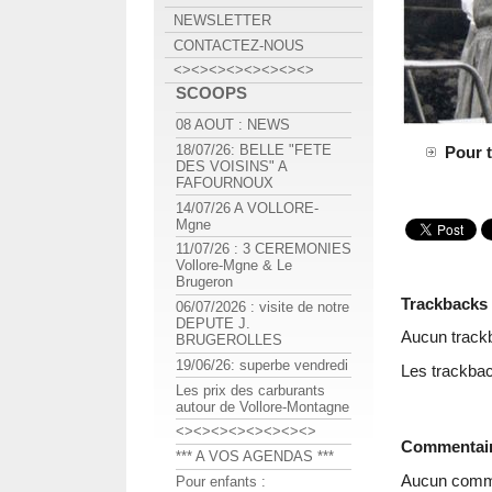
NEWSLETTER
CONTACTEZ-NOUS
<><><><><><><><>
SCOOPS
08 AOUT : NEWS
18/07/26: BELLE "FETE
Pour 
DES VOISINS" A
FAFOURNOUX
14/07/26 A VOLLORE-
Mgne
11/07/26 : 3 CEREMONIES
Vollore-Mgne & Le
Brugeron
Trackbacks
06/07/2026 : visite de notre
DEPUTE J.
Aucun track
BRUGEROLLES
19/06/26: superbe vendredi
Les trackbac
Les prix des carburants
autour de Vollore-Montagne
<><><><><><><><>
Commentai
*** A VOS AGENDAS ***
Aucun comme
Pour enfants :