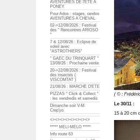
AVENTURES DE l'ETE A
PONEY
Pour Ados : stages, randos
AVENTURES A CHEVAL
02->12/08/2026 : Festival
des " Rencontres ARIOSO
"
7 & 12/08/26 : Eclipse de
soleil avec
"ASTROTHIERS"
" GAEC DU TRINQUART "
13/08/26 : Prochaine vente
20->22/08/2026 : Festival
des insectes (
VISCOMTAT )
21/08/26 : MARCHE D'ETE
( © : Frédé
PIZZAS " Click & Collect "
: les vendredis et samedis
Le 30/11 :
Dimanche soir V-M:
Crep'yo
15 à 20 cm d
<><><><><><><><>
***** MELI-MELO *****
Info route 63