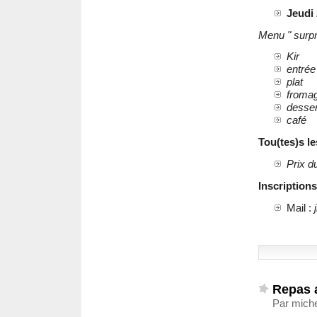
Jeudi 
Menu " surpri
Kir
entrée
plat
froma
desser
café
Tou(tes)s le
Prix d
Inscription
Mail :
Repas 
Par miche