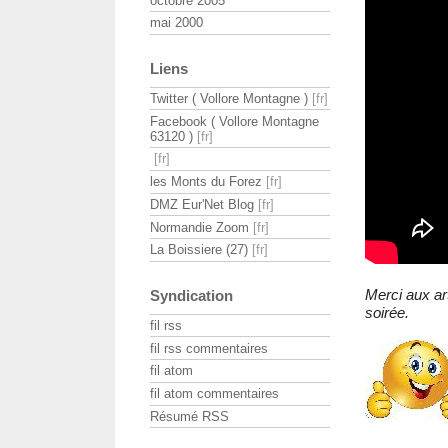
octobre 2005
mai 2000
Liens
Twitter ( Vollore Montagne )
Facebook ( Vollore Montagne
63120 )
les Monts du Forez
DMZ Eur'Net Blog
Normandie Zoom
La Boissiere (27)
Merci aux ar
Syndication
soirée.
fil rss
fil rss commentaires
fil atom
fil atom commentaires
Résumé RSS