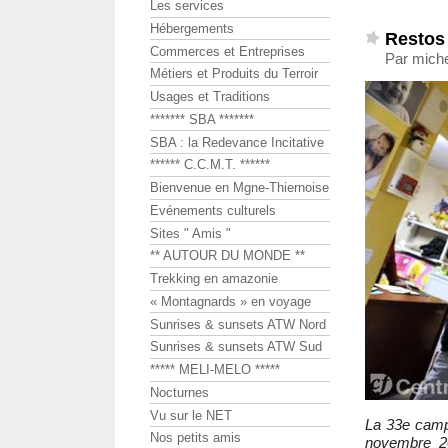
Les services
Hébergements
Restos
Commerces et Entreprises
Par mich
Métiers et Produits du Terroir
Usages et Traditions
******* SBA *******
SBA : la Redevance Incitative
****** C.C.M.T. ******
Bienvenue en Mgne-Thiernoise
Evénements culturels
Sites " Amis "
** AUTOUR DU MONDE **
Trekking en amazonie
« Montagnards » en voyage
Sunrises & sunsets ATW Nord
Sunrises & sunsets ATW Sud
***** MELI-MELO *****
Nocturnes
Vu sur le NET
La 33e camp
Nos petits amis
novembre 20