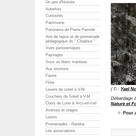
Un peu d'histoire
Autrefois
Curiosités
Patrimoine
Panorama de Pierre Pamole
Aire de repos et de promenade
pédagogique du " Citadoux "
Vues panoramiques
Paysages
Sous un blanc manteau
Aux environs
Faune
Flore
( © :
Yael N
Levers de soleil à V-M
Couchers de Soleil à V-M
Débardage à 
Clairs de Lune & Arcs-en-ciel
Nature et F
Averses et orages
Pour a
Loisirs
Promenades - Randos
Les associations