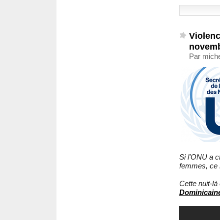
Violenc
novemb
Par mich
Si l'ONU a c
femmes, ce n
Cette nuit-l
Dominicain