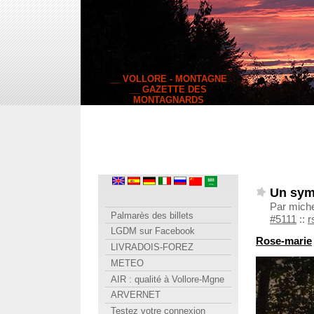
__ VOLLORE - MONTAGNE
__ GAZETTE DES
MONTAGNARDS
Un sym
Par mich
Palmarès des billets
#5111
::
r
LGDM sur Facebook
Rose-marie
LIVRADOIS-FOREZ
METEO
AIR : qualité à Vollore-Mgne
ARVERNET
Testez votre connexion