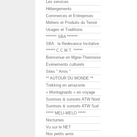
Les services
Hébergements
Commerces et Entreprises
Métiers et Produits du Terroir
Usages et Traditions
******* SBA *******
SBA : la Redevance Incitative
****** C.C.M.T. ******
Bienvenue en Mgne-Thiernoise
Evénements culturels
Sites " Amis "
** AUTOUR DU MONDE **
Trekking en amazonie
« Montagnards » en voyage
Sunrises & sunsets ATW Nord
Sunrises & sunsets ATW Sud
***** MELI-MELO *****
Nocturnes
Vu sur le NET
Nos petits amis