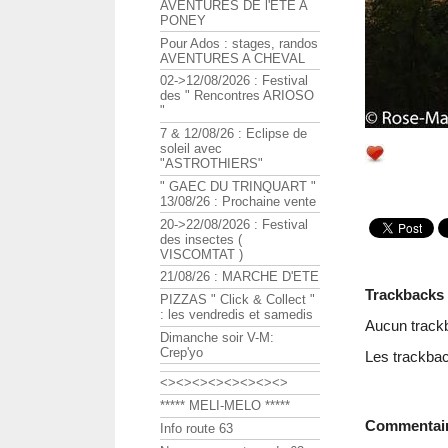
AVENTURES DE l'ETE A
PONEY
Pour Ados : stages, randos
AVENTURES A CHEVAL
02->12/08/2026 : Festival
des " Rencontres ARIOSO
"
7 & 12/08/26 : Eclipse de
soleil avec
"ASTROTHIERS"
" GAEC DU TRINQUART "
13/08/26 : Prochaine vente
20->22/08/2026 : Festival
des insectes (
VISCOMTAT )
21/08/26 : MARCHE D'ETE
Trackbacks
PIZZAS " Click & Collect "
: les vendredis et samedis
Aucun track
Dimanche soir V-M:
Crep'yo
Les trackbac
<><><><><><><><>
***** MELI-MELO *****
Commentai
Info route 63