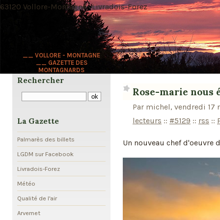
63120 Vollore-Montagne · Livradois-Forez
__ VOLLORE - MONTAGNE
__ GAZETTE DES
MONTAGNARDS
Rechercher
Rose-marie nous éb
Par michel, vendredi 17
lecteurs
::
#5129
::
rss
::
La Gazette
Palmarès des billets
Un nouveau chef d'oeuvre 
LGDM sur Facebook
Livradois-Forez
Météo
Qualité de l'air
Arvernet