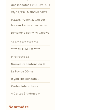
des insectes ( VISCOMTAT )
21/08/26 : MARCHE D'ETE
PIZZAS " Click & Collect " :
les vendredis et samedis
Dimanche soir V-M: Crep'yo
<><><><><><><><>
***** MELI-MELO *****
Info route 63
Nouveaux cantons du 63
Le Puy de Dôme
If you like sunsets ...
Cartes Interactives
« Cartes à thèmes »
Sommaire