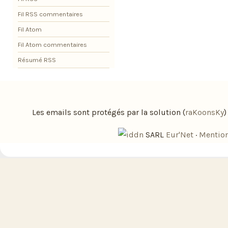
Fil RSS commentaires
Fil Atom
Fil Atom commentaires
Résumé RSS
Les emails sont protégés par la solution (
raKoonsKy
SARL
Eur'Net
·
Mention