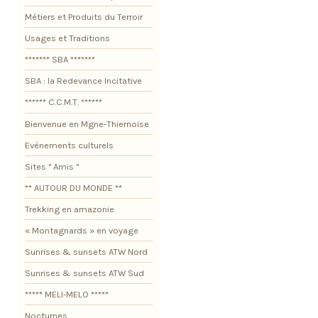
Métiers et Produits du Terroir
Usages et Traditions
******* SBA *******
SBA : la Redevance Incitative
****** C.C.M.T. ******
Bienvenue en Mgne-Thiernoise
Evénements culturels
Sites " Amis "
** AUTOUR DU MONDE **
Trekking en amazonie
« Montagnards » en voyage
Sunrises & sunsets ATW Nord
Sunrises & sunsets ATW Sud
***** MELI-MELO *****
Nocturnes