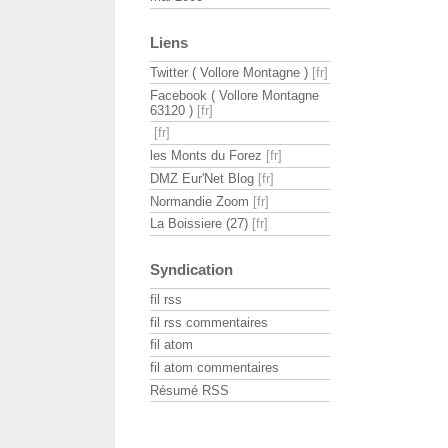
Liens
Twitter ( Vollore Montagne )
Facebook ( Vollore Montagne
63120 )
les Monts du Forez
DMZ Eur'Net Blog
Normandie Zoom
La Boissiere (27)
Syndication
fil rss
fil rss commentaires
fil atom
fil atom commentaires
Résumé RSS