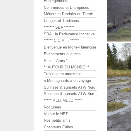
Hébergements
Commerces et Entreprises
Métiers et Produits du Terroir
Usages et Traditions
******* SBA *******
SBA : la Redevance Incitative
****** C.C.M.T. ******
Bienvenue en Mgne-Thiernoise
Evénements culturels
Sites " Amis "
** AUTOUR DU MONDE **
Trekking en amazonie
« Montagnards » en voyage
Sunrises & sunsets ATW Nord
Sunrises & sunsets ATW Sud
***** MELI-MELO *****
Nocturnes
Vu sur le NET
Nos petits amis
Chanteurs Cultes