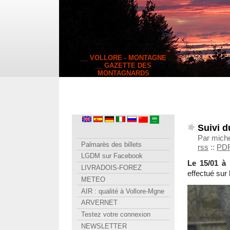
__ VOLLORE - MONTAGNE
__ GAZETTE DES
MONTAGNARDS
Suivi d
Par miche
Palmarès des billets
rss
::
PD
LGDM sur Facebook
Le 15/01 à 
LIVRADOIS-FOREZ
effectué sur
METEO
AIR : qualité à Vollore-Mgne
ARVERNET
Testez votre connexion
NEWSLETTER