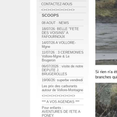
CONTACTEZ-NOUS
<><><><><><><><>
SCOOPS
08 AOUT : NEWS
18/07/26: BELLE "FETE
DES VOISINS" A
FAFOURNOUX
14/07/26 A VOLLORE-
Mgne
11/07/26 : 3 CEREMONIES
Vollore-Mgne & Le
Brugeron
06/07/2026 : visite de notre
DEPUTE J.
Si rien n'a é
BRUGEROLLES
branches qui
19/06/26: superbe vendredi
Les prix des carburants
autour de Vollore-Montagne
<><><><><><><><>
*** A VOS AGENDAS ***
Pour enfants :
AVENTURES DE l'ETE A
PONEY