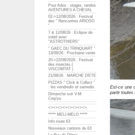
Pour Ados : stages, randos
AVENTURES A CHEVAL
02->12/08/2026 : Festival
des " Rencontres ARIOSO
"
7 & 12/08/26 : Eclipse de
soleil avec
"ASTROTHIERS"
" GAEC DU TRINQUART "
13/08/26 : Prochaine vente
20->22/08/2026 : Festival
des insectes (
VISCOMTAT )
21/08/26 : MARCHE D'ETE
PIZZAS " Click & Collect "
Est-ce une c
: les vendredis et samedis
partir toutes
Dimanche soir V-M:
Crep'yo
<><><><><><><><>
***** MELI-MELO *****
Info route 63
Nouveaux cantons du 63
Le Puy de Dôme