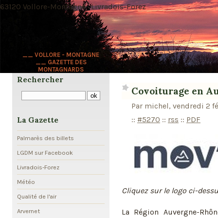
63120 Vollore-Montagne · Livradois-Forez
__ VOLLORE - MONTAGNE
__ GAZETTE DES
MONTAGNARDS
Rechercher
Covoiturage en A
Par michel, vendredi 2 f
::
#5270
::
rss
::
PDF
La Gazette
Palmarès des billets
LGDM sur Facebook
Livradois-Forez
Météo
Cliquez sur le logo ci-dess
Qualité de l'air
La Région Auvergne-Rhôn
Arvernet