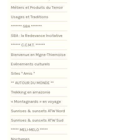
Métiers et Produits du Terroir
Usages et Traditions
******* SBA *******
SBA : la Redevance Incitative
****** C.C.M.T. ******
Bienvenue en Mgne-Thiernoise
Evénements culturels
Sites " Amis "
** AUTOUR DU MONDE **
Trekking en amazonie
« Montagnards » en voyage
Sunrises & sunsets ATW Nord
Sunrises & sunsets ATW Sud
***** MELI-MELO *****
Nocturnes