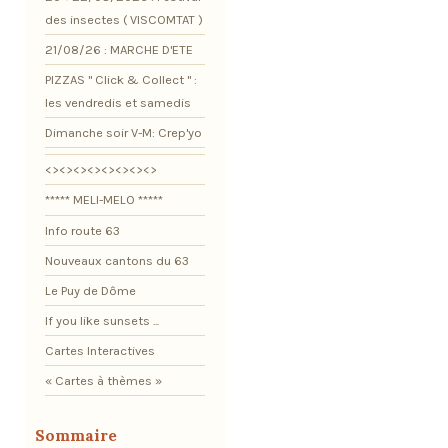
des insectes ( VISCOMTAT )
21/08/26 : MARCHE D'ETE
PIZZAS " Click & Collect " :
les vendredis et samedis
Dimanche soir V-M: Crep'yo
<><><><><><><><>
***** MELI-MELO *****
Info route 63
Nouveaux cantons du 63
Le Puy de Dôme
If you like sunsets ...
Cartes Interactives
« Cartes à thèmes »
Sommaire