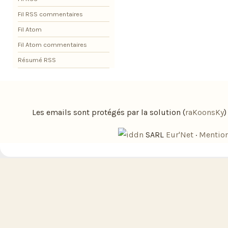
Fil RSS commentaires
Fil Atom
Fil Atom commentaires
Résumé RSS
Les emails sont protégés par la solution (
raKoonsKy
SARL
Eur'Net
·
Mention