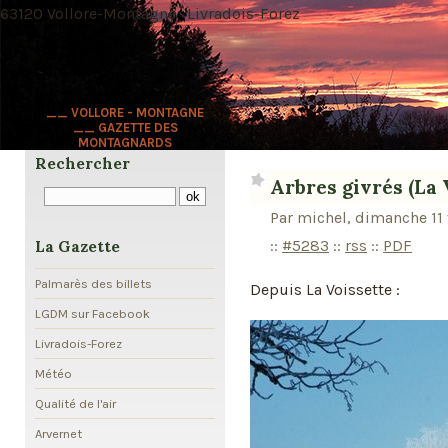
63120 Vollore-Montagne · Livradois-Forez
__ VOLLORE - MONTAGNE
__ GAZETTE DES
MONTAGNARDS
Rechercher
Arbres givrés (La 
Par michel, dimanche 11 
::
#5283
::
rss
::
PDF
La Gazette
Palmarès des billets
Depuis La Voissette :
LGDM sur Facebook
Livradois-Forez
Météo
Qualité de l'air
Arvernet