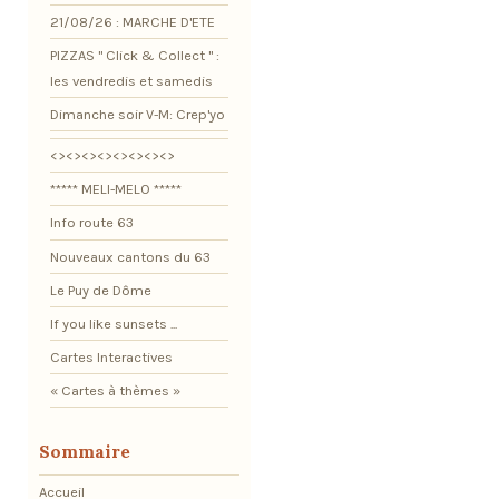
21/08/26 : MARCHE D'ETE
PIZZAS " Click & Collect " :
les vendredis et samedis
Dimanche soir V-M: Crep'yo
<><><><><><><><>
***** MELI-MELO *****
Info route 63
Nouveaux cantons du 63
Le Puy de Dôme
If you like sunsets ...
Cartes Interactives
« Cartes à thèmes »
Sommaire
Accueil