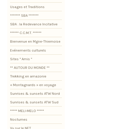
Usages et Traditions
******* SBA *******
SBA : la Redevance Incitative
****** C.C.M.T. ******
Bienvenue en Mgne-Thiernoise
Evénements culturels
Sites " Amis "
** AUTOUR DU MONDE **
Trekking en amazonie
« Montagnards » en voyage
Sunrises & sunsets ATW Nord
Sunrises & sunsets ATW Sud
***** MELI-MELO *****
Nocturnes
Vu sur le NET