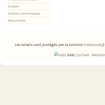
Fil Atom
Fil Atom commentaires
Résumé RSS
Les emails sont protégés par la solution (
raKoonsKy
SARL
Eur'Net
·
Mention