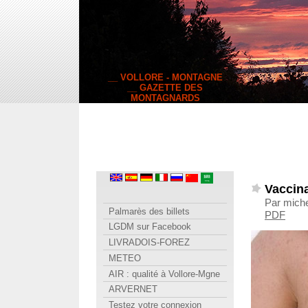
__ VOLLORE - MONTAGNE
__ GAZETTE DES
MONTAGNARDS
Vaccina
Par miche
Palmarès des billets
PDF
LGDM sur Facebook
LIVRADOIS-FOREZ
METEO
AIR : qualité à Vollore-Mgne
ARVERNET
Testez votre connexion