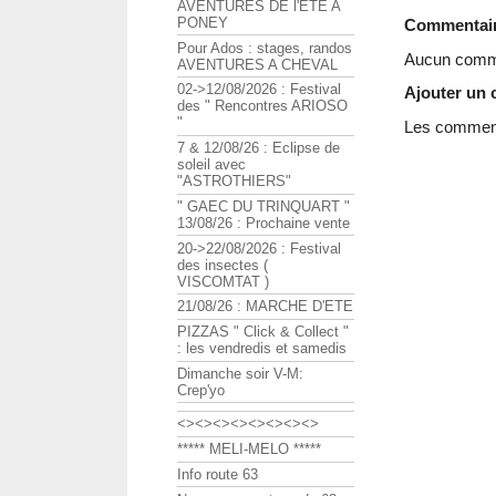
AVENTURES DE l'ETE A
PONEY
Commentai
Pour Ados : stages, randos
Aucun comme
AVENTURES A CHEVAL
02->12/08/2026 : Festival
Ajouter un
des " Rencontres ARIOSO
"
Les commenta
7 & 12/08/26 : Eclipse de
soleil avec
"ASTROTHIERS"
" GAEC DU TRINQUART "
13/08/26 : Prochaine vente
20->22/08/2026 : Festival
des insectes (
VISCOMTAT )
21/08/26 : MARCHE D'ETE
PIZZAS " Click & Collect "
: les vendredis et samedis
Dimanche soir V-M:
Crep'yo
<><><><><><><><>
***** MELI-MELO *****
Info route 63