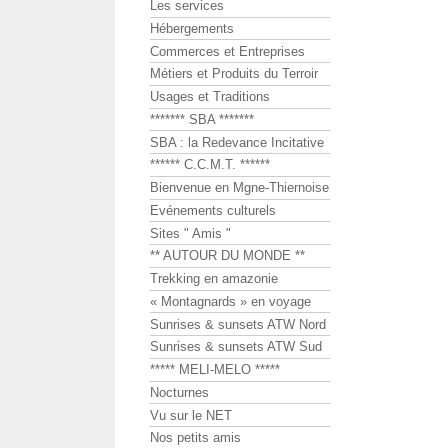
Les services
Hébergements
Commerces et Entreprises
Métiers et Produits du Terroir
Usages et Traditions
******* SBA *******
SBA : la Redevance Incitative
****** C.C.M.T. ******
Bienvenue en Mgne-Thiernoise
Evénements culturels
Sites " Amis "
** AUTOUR DU MONDE **
Trekking en amazonie
« Montagnards » en voyage
Sunrises & sunsets ATW Nord
Sunrises & sunsets ATW Sud
***** MELI-MELO *****
Nocturnes
Vu sur le NET
Nos petits amis