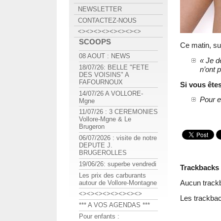
NEWSLETTER
CONTACTEZ-NOUS
<><><><><><><><>
SCOOPS
Ce matin, sur
08 AOUT : NEWS
« Je d
18/07/26: BELLE "FETE
n’ont 
DES VOISINS" A
FAFOURNOUX
Si vous ête
14/07/26 A VOLLORE-
Pour e
Mgne
11/07/26 : 3 CEREMONIES
Vollore-Mgne & Le
Brugeron
06/07/2026 : visite de notre
DEPUTE J.
BRUGEROLLES
19/06/26: superbe vendredi
Trackbacks
Les prix des carburants
Aucun track
autour de Vollore-Montagne
<><><><><><><><>
Les trackbac
*** A VOS AGENDAS ***
Pour enfants :