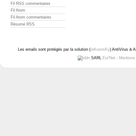
Fil RSS commentaires
Fil Atom
Fil Atom commentaires
Résumé RSS
Les emails sont protégés par la solution (
raKoonsKy
) AntiVirus & 
SARL
Eur'Net
·
Mentions