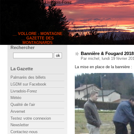
63120 Vollore-Montagne · Livradois-Forez
__ VOLLORE - MONTAGNE
__ GAZETTE DES
MONTAGNARDS
Rechercher
Bannière & Fougard 2018 (
Par michel, lundi 19 février 2
La mise en place de la bannière :
La Gazette
Palmarès des billets
LGDM sur Facebook
Livradois-Forez
Météo
Qualité de l'air
Arvernet
Testez votre connexion
Newsletter
Contactez-nous