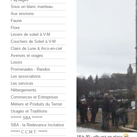
Sous un blanc manteau
Aux environs
Faune
Flore
Levers de soleil à V-M
Couchers de Soleil à V-M
Clairs de Lune & Arcs-en-ciel
Averses et orages
Loisirs
Promenades - Randos
Les associations
Les services
Hébergements
Commerces et Entreprises
Métiers et Produits du Terroir
Usages et Traditions
******* SBA *******
SBA : la Redevance Incitative
****** C.C.M.T. ******
18 h 30 : elle est en place