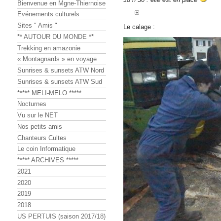
Bienvenue en Mgne-Thiernoise
Evénements culturels
Sites " Amis "
Le calage :
** AUTOUR DU MONDE **
Trekking en amazonie
« Montagnards » en voyage
Sunrises & sunsets ATW Nord
Sunrises & sunsets ATW Sud
***** MELI-MELO *****
Nocturnes
Vu sur le NET
Nos petits amis
Chanteurs Cultes
Le coin Informatique
***** ARCHIVES *****
2021
2020
2019
2018
US PERTUIS (saison 2017/18)