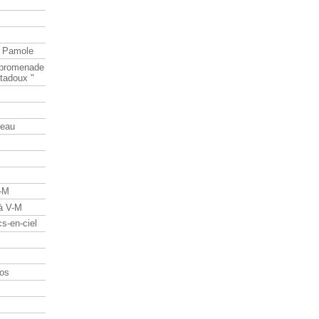
e Pamole
e promenade
tadoux "
teau
V-M
 à V-M
s-en-ciel
os