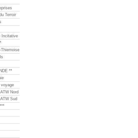
eprises
du Terroir
s
Incitative
*
Thiernoise
ls
NDE **
ie
 voyage
s ATW Nord
s ATW Sud
***