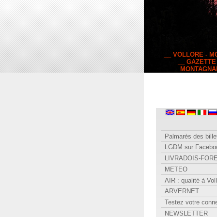
__ VOLLORE - 
__ GAZETTE
MONTAGNA
Palmarès des bille
LGDM sur Facebo
LIVRADOIS-FOR
METEO
AIR : qualité à Vol
ARVERNET
Testez votre conn
NEWSLETTER