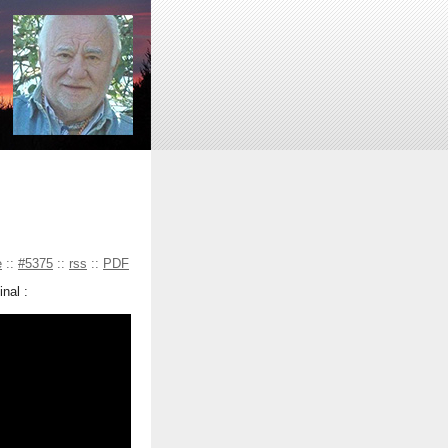
e
::
#5375
::
rss
::
PDF
inal :