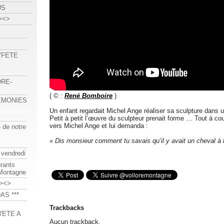
US
><>
 "FETE
ORE-
( ©
:
René Bomboire
)
REMONIES
Un enfant regardait Michel Ange réaliser sa sculpture dans 
Petit à petit l’œuvre du sculpteur prenait forme … Tout à cou
vers Michel Ange et lui demanda :
e de notre
« Dis monsieur comment tu savais qu’il y avait un cheval à l’
 vendredi
urants
-Montagne
><>
AS ***
Trackbacks
'ETE A
Aucun trackback.