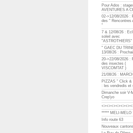
Pour Ados : stage
AVENTURES A C
02->12/08/2026 : 
des " Rencontre
"
7 & 12/08/26 : Ecl
soleil avec
"ASTROTHIERS"
" GAEC DU TRIN
13/08/26 : Procha
20->22/08/2026 : 
des insectes (
VISCOMTAT )
21/08/26 : MARC
PIZZAS " Click & 
: les vendredis et
Dimanche soir V-
Crep'yo
<><><><><><><
***** MELI-MELO *
Info route 63
Nouveaux cantons
Le Puy de Dôme