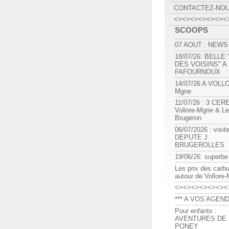
CONTACTEZ-NO
<><><><><><><
SCOOPS
07 AOUT : NEWS
18/07/26: BELLE
DES VOISINS" A
FAFOURNOUX
14/07/26 A VOLL
Mgne
11/07/26 : 3 CE
Vollore-Mgne & Le
Brugeron
06/07/2026 : visit
DEPUTE J.
BRUGEROLLES
19/06/26: superbe
Les prix des carb
autour de Vollore
<><><><><><><
*** A VOS AGEND
Pour enfants :
AVENTURES DE l
PONEY