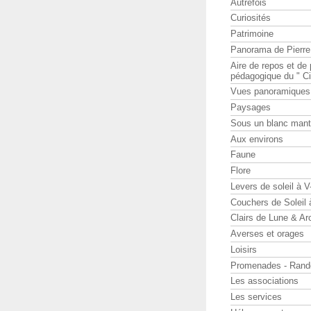
Autrefois
Curiosités
Patrimoine
Panorama de Pierr
Aire de repos et d
pédagogique du " Ci
Vues panoramiques
Paysages
Sous un blanc man
Aux environs
Faune
Flore
Levers de soleil à 
Couchers de Soleil
Clairs de Lune & Arc
Averses et orages
Loisirs
Promenades - Rand
Les associations
Les services