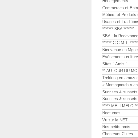
Hébergements
Commerces et Entr
Métiers et Produits 
Usages et Tradition
******* SBA *******
SBA : la Redevance 
****** C.C.M.T. *****
Bienvenue en Mgne-
Evénements culture
Sites " Amis "
** AUTOUR DU MO
Trekking en amazon
« Montagnards » en
Sunrises & sunset
Sunrises & sunset
***** MELI-MELO **
Nocturnes
Vu sur le NET
Nos petits amis
Chanteurs Cultes