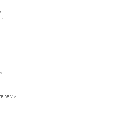
 ...
s
 »
nts
s
TE DE V-M