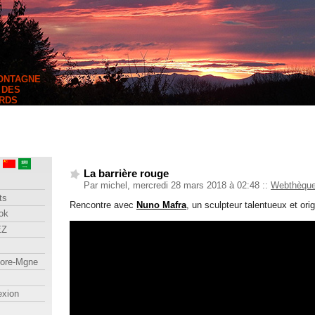
MONTAGNE
 DES
RDS
La barrière rouge
Par michel, mercredi 28 mars 2018 à 02:48
::
Webthèqu
ts
Rencontre avec
Nuno Mafra
, un sculpteur talentueux et orig
ok
EZ
lore-Mgne
exion