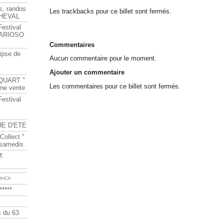
s, randos
Les trackbacks pour ce billet sont fermés.
HEVAL
Festival
s ARIOSO
Commentaires
ipse de
Aucun commentaire pour le moment.
Ajouter un commentaire
QUART "
Les commentaires pour ce billet sont fermés.
ine vente
Festival
HE D'ETE
Collect "
 samedis
M:
><>
****
 du 63