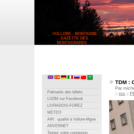
__ VOLLORE - MONTAGNE
__ GAZETTE DES
MONTAGNARDS
TDM : C
Par miche
Palmarès des billets
::
rss
::
P
LGDM sur Facebook
LIVRADOIS-FOREZ
METEO
AIR : qualité à Vollore-Mgne
ARVERNET
Testez votre connexion