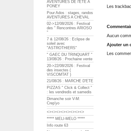
AVENTURES DE l'ETE A
Les trackbac
PONEY
Pour Ados : stages, randos
AVENTURES A CHEVAL
02->12/08/2026 : Festival
Commentai
des " Rencontres ARIOSO
"
Aucun comme
7 & 12/08/26 : Eclipse de
soleil avec
Ajouter un
"ASTROTHIERS"
Les commenta
" GAEC DU TRINQUART "
13/08/26 : Prochaine vente
20->22/08/2026 : Festival
des insectes (
VISCOMTAT )
21/08/26 : MARCHE D'ETE
PIZZAS " Click & Collect "
: les vendredis et samedis
Dimanche soir V-M:
Crep'yo
<><><><><><><><>
***** MELI-MELO *****
Info route 63