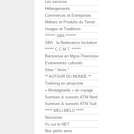
Les services
Hébergements
Commerces et Entreprises
Métiers et Produits du Terroir
Usages et Traditions
******* SBA *******
SBA : la Redevance Incitative
****** C.C.M.T. ******
Bienvenue en Mgne-Thiernoise
Evénements culturels
Sites " Amis "
** AUTOUR DU MONDE **
Trekking en amazonie
« Montagnards » en voyage
Sunrises & sunsets ATW Nord
Sunrises & sunsets ATW Sud
***** MELI-MELO *****
Nocturnes
Vu sur le NET
Nos petits amis