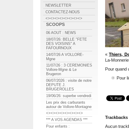
NEWSLETTER
CONTACTEZ-NOUS
<><><><><><><><>
SCOOPS
06 AOUT : NEWS
18/07/26: BELLE "FETE
DES VOISINS" A
FAFOURNOUX
«
Thiers, D
14/07/26 A VOLLORE-
Mgne
La-Monnerie
11/07/26 : 3 CEREMONIES
Pour quand u
Vollore-Mgne & Le
Brugeron
Pour l
06/07/2026 : visite de notre
DEPUTE J.
BRUGEROLLES
19/06/26: superbe vendredi
Les prix des carburants
autour de Vollore-Montagne
<><><><><><><><>
Trackbacks
*** A VOS AGENDAS ***
Aucun track
Pour enfants :