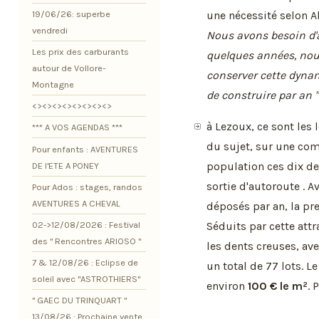
une nécessité selon 
19/06/26: superbe
vendredi
Nous avons besoin d'
Les prix des carburants
quelques années, nou
autour de Vollore-
conserver cette dynam
Montagne
de construire par an "
<><><><><><><><>
à Lezoux, ce sont les
*** A VOS AGENDAS ***
du sujet, sur une c
Pour enfants : AVENTURES
population ces dix der
DE l'ETE A PONEY
sortie d'autoroute . 
Pour Ados : stages, randos
AVENTURES A CHEVAL
déposés par an, la pre
02->12/08/2026 : Festival
Séduits par cette attr
des " Rencontres ARIOSO "
les dents creuses, av
7 & 12/08/26 : Eclipse de
un total de 77 lots. L
soleil avec "ASTROTHIERS"
environ
100 € le m²
. 
" GAEC DU TRINQUART "
13/08/26 : Prochaine vente