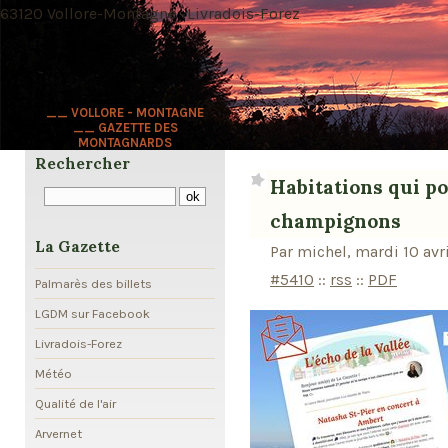
63120 Vollore-Montagne · Livradois-Forez
__ VOLLORE - MONTAGNE
__ GAZETTE DES
MONTAGNARDS
Rechercher
Habitations qui 
champignons
La Gazette
Par michel, mardi 10 avr
#5410
::
rss
::
PDF
Palmarès des billets
LGDM sur Facebook
Livradois-Forez
Météo
Qualité de l'air
Arvernet