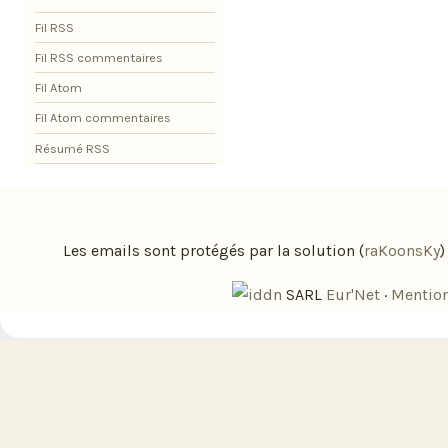
Fil RSS
Fil RSS commentaires
Fil Atom
Fil Atom commentaires
Résumé RSS
Les emails sont protégés par la solution (
raKoonsKy
SARL
Eur'Net
·
Mention