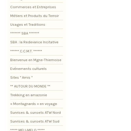
Commerces et Entreprises
Métiers et Produits du Terroir
Usages et Traditions
******* SBA *******
SBA : la Redevance Incitative
****** C.C.M.T. ******
Bienvenue en Mgne-Thiernoise
Evénements culturels
Sites " Amis "
** AUTOUR DU MONDE **
Trekking en amazonie
« Montagnards » en voyage
Sunrises & sunsets ATW Nord
Sunrises & sunsets ATW Sud
***** MELI-MELO *****