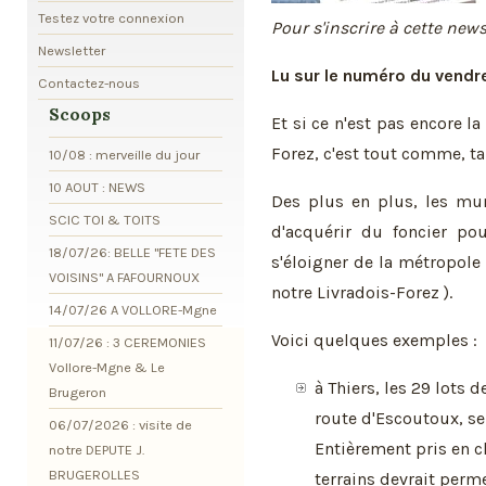
Testez votre connexion
Pour s'inscrire à cette news
Newsletter
Lu sur le numéro du vendred
Contactez-nous
Scoops
Et si ce n'est pas encore 
Forez, c'est tout comme, ta
10/08 : merveille du jour
10 AOUT : NEWS
Des plus en plus, les mun
SCIC TOI & TOITS
d'acquérir du foncier pou
18/07/26: BELLE "FETE DES
s'éloigner de la métropole 
VOISINS" A FAFOURNOUX
notre Livradois-Forez ).
14/07/26 A VOLLORE-Mgne
Voici quelques exemples :
11/07/26 : 3 CEREMONIES
Vollore-Mgne & Le
à Thiers, les 29 lots de
Brugeron
route d'Escoutoux, se
06/07/2026 : visite de
Entièrement pris en c
notre DEPUTE J.
BRUGEROLLES
terrains devrait perme