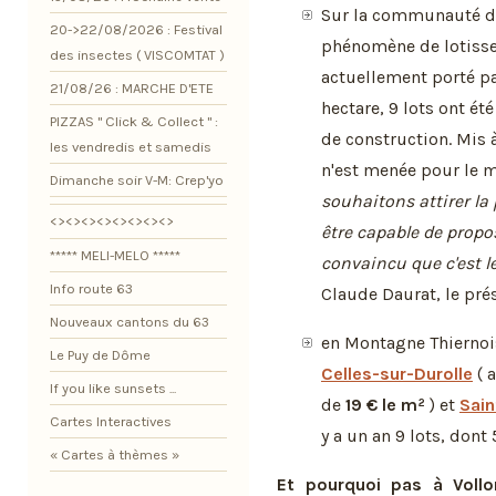
Sur la communauté d
20->22/08/2026 : Festival
phénomène de lotisse
des insectes ( VISCOMTAT )
actuellement porté pa
21/08/26 : MARCHE D'ETE
hectare, 9 lots ont été
PIZZAS " Click & Collect " :
de construction. Mis 
les vendredis et samedis
n'est menée pour le
Dimanche soir V-M: Crep'yo
souhaitons attirer la p
<><><><><><><><>
être capable de propos
***** MELI-MELO *****
convaincu que c'est 
Info route 63
Claude Daurat, le pré
Nouveaux cantons du 63
en Montagne Thiernoi
Le Puy de Dôme
Celles-sur-Durolle
( 
If you like sunsets ...
de
19 € le m²
) et
Sain
Cartes Interactives
y a un an 9 lots, dont
« Cartes à thèmes »
Et pourquoi pas à Vollo