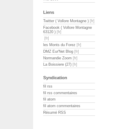
Liens
Twitter ( Vollore Montagne )
Facebook ( Vollore Montagne
63120 )
les Monts du Forez
DMZ Eur'Net Blog
Normandie Zoom
La Boissiere (27)
Syndication
fil rss
fil rss commentaires
fil atom
fil atom commentaires
Résumé RSS