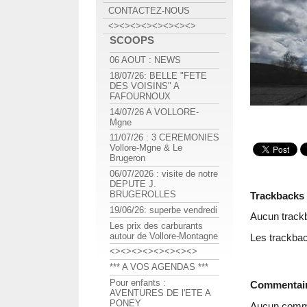
CONTACTEZ-NOUS
<><><><><><><><>
SCOOPS
06 AOUT : NEWS
18/07/26: BELLE "FETE
DES VOISINS" A
FAFOURNOUX
14/07/26 A VOLLORE-
Mgne
11/07/26 : 3 CEREMONIES
Vollore-Mgne & Le
Brugeron
06/07/2026 : visite de notre
DEPUTE J.
BRUGEROLLES
Trackbacks
19/06/26: superbe vendredi
Aucun track
Les prix des carburants
autour de Vollore-Montagne
Les trackbac
<><><><><><><><>
*** A VOS AGENDAS ***
Pour enfants :
Commentai
AVENTURES DE l'ETE A
PONEY
Aucun comme