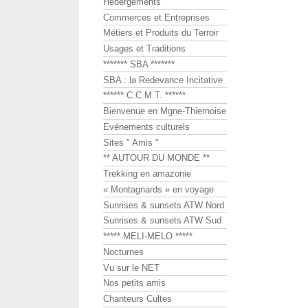
Hébergements
Commerces et Entreprises
Métiers et Produits du Terroir
Usages et Traditions
******* SBA *******
SBA : la Redevance Incitative
****** C.C.M.T. ******
Bienvenue en Mgne-Thiernoise
Evénements culturels
Sites " Amis "
** AUTOUR DU MONDE **
Trekking en amazonie
« Montagnards » en voyage
Sunrises & sunsets ATW Nord
Sunrises & sunsets ATW Sud
***** MELI-MELO *****
Nocturnes
Vu sur le NET
Nos petits amis
Chanteurs Cultes