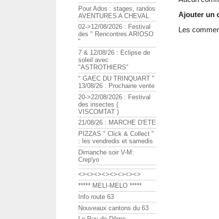
Pour Ados : stages, randos
Ajouter un
AVENTURES A CHEVAL
02->12/08/2026 : Festival
Les commenta
des " Rencontres ARIOSO
"
7 & 12/08/26 : Eclipse de
soleil avec
"ASTROTHIERS"
" GAEC DU TRINQUART "
13/08/26 : Prochaine vente
20->22/08/2026 : Festival
des insectes (
VISCOMTAT )
21/08/26 : MARCHE D'ETE
PIZZAS " Click & Collect "
: les vendredis et samedis
Dimanche soir V-M:
Crep'yo
<><><><><><><><>
***** MELI-MELO *****
Info route 63
Nouveaux cantons du 63
Le Puy de Dôme