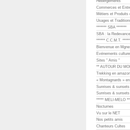
Hébergements
Commerces et Entr
Métiers et Produits 
Usages et Tradition
******* SBA *******
SBA : la Redevance 
****** C.C.M.T. *****
Bienvenue en Mgne-
Evénements culture
Sites " Amis "
** AUTOUR DU MO
Trekking en amazon
« Montagnards » en
Sunrises & sunset
Sunrises & sunset
***** MELI-MELO **
Nocturnes
Vu sur le NET
Nos petits amis
Chanteurs Cultes