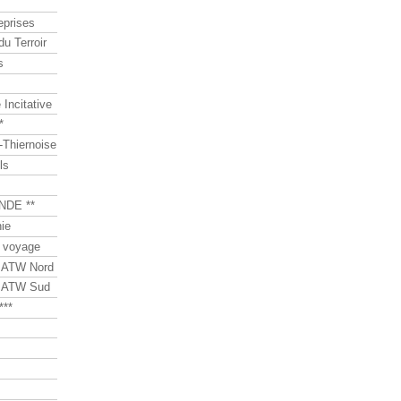
eprises
du Terroir
s
Incitative
*
Thiernoise
ls
NDE **
ie
 voyage
s ATW Nord
s ATW Sud
***