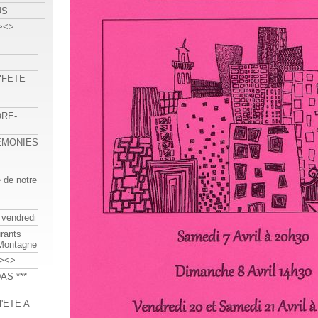
US
><>
 "FETE
ORE-
REMONIES
e de notre
 vendredi
urants
-Montagne
><>
AS ***
'ETE A