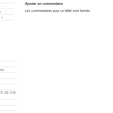
Ajouter un commentaire
 ...
Les commentaires pour ce billet sont fermés.
s
 »
nts
s
TE DE V-M