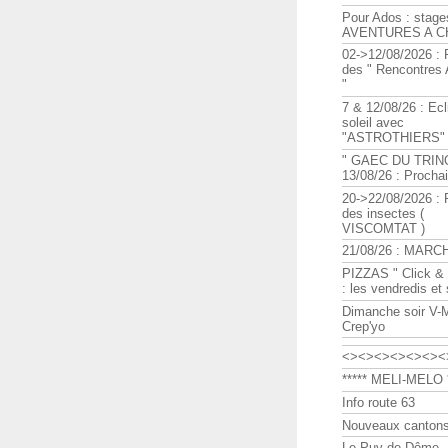
Pour Ados : stage
AVENTURES A C
02->12/08/2026 : 
des " Rencontre
"
7 & 12/08/26 : Ecl
soleil avec
"ASTROTHIERS"
" GAEC DU TRIN
13/08/26 : Procha
20->22/08/2026 : 
des insectes (
VISCOMTAT )
21/08/26 : MARC
PIZZAS " Click & 
: les vendredis et
Dimanche soir V-
Crep'yo
<><><><><><><
***** MELI-MELO *
Info route 63
Nouveaux cantons
Le Puy de Dôme