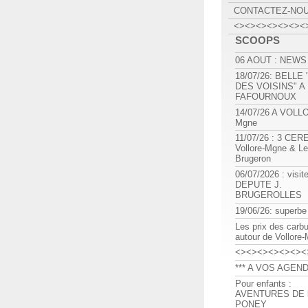
CONTACTEZ-NO
<><><><><><><
SCOOPS
06 AOUT : NEWS
18/07/26: BELLE
DES VOISINS" A
FAFOURNOUX
14/07/26 A VOLL
Mgne
11/07/26 : 3 CE
Vollore-Mgne & Le
Brugeron
06/07/2026 : visit
DEPUTE J.
BRUGEROLLES
19/06/26: superbe
Les prix des carb
autour de Vollore
<><><><><><><
*** A VOS AGEND
Pour enfants :
AVENTURES DE l
PONEY