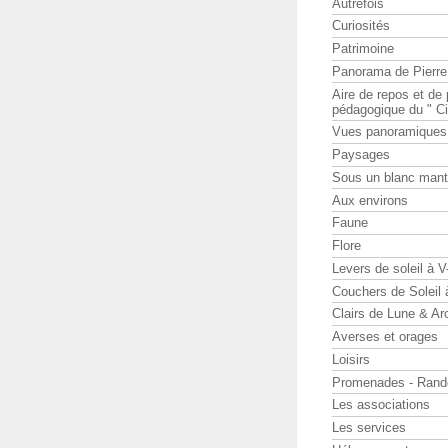
Autrefois
Curiosités
Patrimoine
Panorama de Pierr
Aire de repos et d
pédagogique du " Ci
Vues panoramiques
Paysages
Sous un blanc man
Aux environs
Faune
Flore
Levers de soleil à 
Couchers de Soleil
Clairs de Lune & Arc
Averses et orages
Loisirs
Promenades - Rand
Les associations
Les services