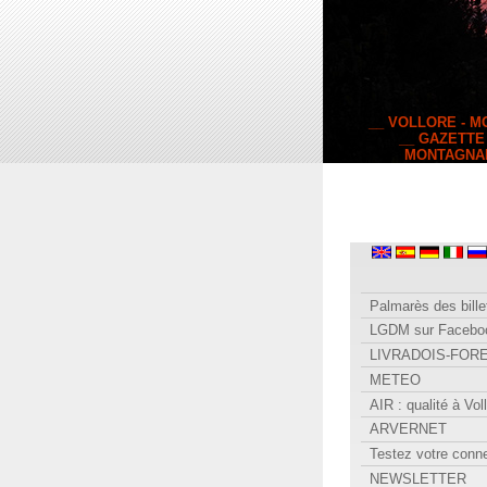
__ VOLLORE - 
__ GAZETTE
MONTAGNA
Palmarès des bille
LGDM sur Facebo
LIVRADOIS-FOR
METEO
AIR : qualité à Vol
ARVERNET
Testez votre conn
NEWSLETTER