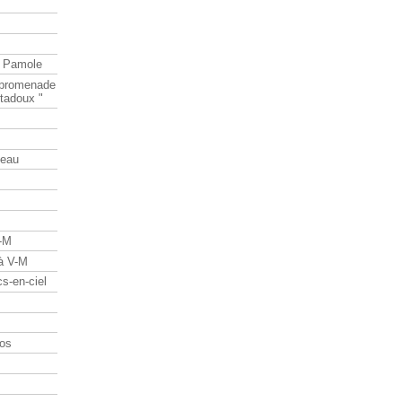
e Pamole
e promenade
tadoux "
teau
V-M
 à V-M
s-en-ciel
os