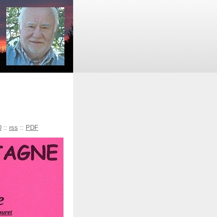
0
::
rss
::
PDF