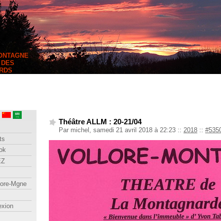
MONTAGNE
 DES
RDS
Théâtre ALLM : 20-21/04
Par michel, samedi 21 avril 2018 à 22:23
::
2018
::
#535
ts
ok
EZ
lore-Mgne
exion