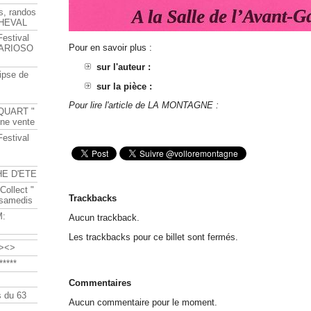
s, randos
HEVAL
Festival
Pour en savoir plus :
s ARIOSO
sur l'auteur :
ipse de
sur la pièce :
Pour lire l'article de LA MONTAGNE :
QUART "
ine vente
Festival
HE D'ETE
Collect "
Trackbacks
 samedis
M:
Aucun trackback.
Les trackbacks pour ce billet sont fermés.
><>
****
Commentaires
 du 63
Aucun commentaire pour le moment.