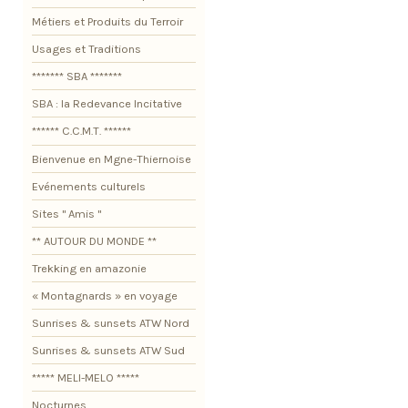
Métiers et Produits du Terroir
Usages et Traditions
******* SBA *******
SBA : la Redevance Incitative
****** C.C.M.T. ******
Bienvenue en Mgne-Thiernoise
Evénements culturels
Sites " Amis "
** AUTOUR DU MONDE **
Trekking en amazonie
« Montagnards » en voyage
Sunrises & sunsets ATW Nord
Sunrises & sunsets ATW Sud
***** MELI-MELO *****
Nocturnes