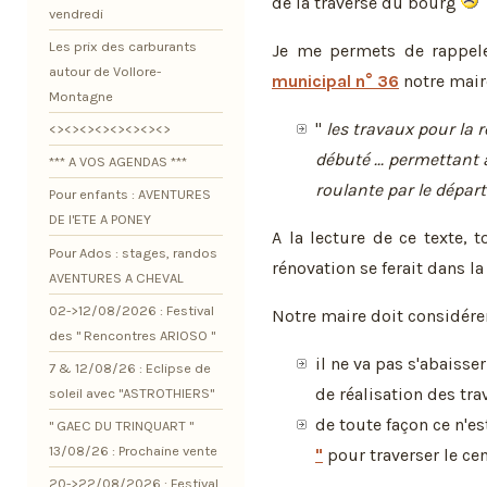
de la traverse du bourg
vendredi
Les prix des carburants
Je me permets de rappel
autour de Vollore-
municipal n° 36
notre maire
Montagne
"
les travaux pour la 
<><><><><><><><>
débuté ... permettant 
*** A VOS AGENDAS ***
roulante par le dépar
Pour enfants : AVENTURES
DE l'ETE A PONEY
A la lecture de ce texte,
Pour Ados : stages, randos
rénovation se ferait dans la 
AVENTURES A CHEVAL
02->12/08/2026 : Festival
Notre maire doit considérer
des " Rencontres ARIOSO "
il ne va pas s'abaisse
7 & 12/08/26 : Eclipse de
de réalisation des tr
soleil avec "ASTROTHIERS"
de toute façon ce n'es
" GAEC DU TRINQUART "
13/08/26 : Prochaine vente
"
pour traverser le ce
20->22/08/2026 : Festival