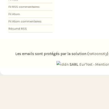
Fil RSS commentaires
Fil Atom
Fil Atom commentaires
Résumé RSS
Les emails sont protégés par la solution (
raKoonsKy
SARL
Eur'Net
·
Mention