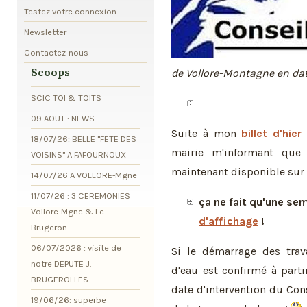
Testez votre connexion
Newsletter
Contactez-nous
Scoops
de Vollore-Montagne en da
SCIC TOI & TOITS
09 AOUT : NEWS
Suite à mon
billet d'hier
18/07/26: BELLE "FETE DES
mairie m'informant que
VOISINS" A FAFOURNOUX
maintenant disponible sur l
14/07/26 A VOLLORE-Mgne
11/07/26 : 3 CEREMONIES
ça ne fait qu'une sem
Vollore-Mgne & Le
d'affichage
!
Brugeron
06/07/2026 : visite de
Si le démarrage des tra
notre DEPUTE J.
d'eau est confirmé à partir
BRUGEROLLES
date d'intervention du Co
19/06/26: superbe