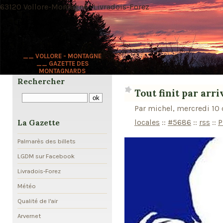
63120 Vollore-Montagne · Livradois-Forez
__ VOLLORE - MONTAGNE
__ GAZETTE DES
MONTAGNARDS
Rechercher
Tout finit par arri
Par michel, mercredi 10
locales
::
#5686
::
rss
::
P
La Gazette
Palmarès des billets
LGDM sur Facebook
Livradois-Forez
Météo
Qualité de l'air
Arvernet