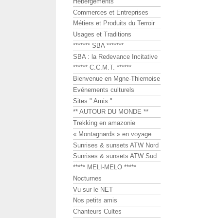
Hébergements
Commerces et Entreprises
Métiers et Produits du Terroir
Usages et Traditions
******* SBA *******
SBA : la Redevance Incitative
****** C.C.M.T. ******
Bienvenue en Mgne-Thiernoise
Evénements culturels
Sites " Amis "
** AUTOUR DU MONDE **
Trekking en amazonie
« Montagnards » en voyage
Sunrises & sunsets ATW Nord
Sunrises & sunsets ATW Sud
***** MELI-MELO *****
Nocturnes
Vu sur le NET
Nos petits amis
Chanteurs Cultes