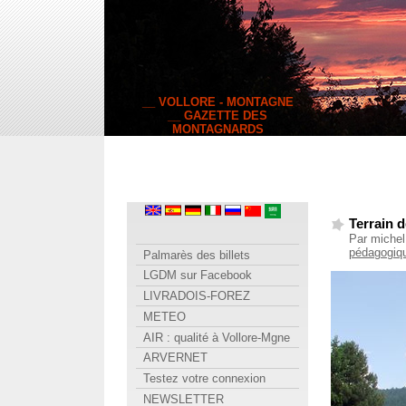
__ VOLLORE - MONTAGNE
__ GAZETTE DES
MONTAGNARDS
Terrain 
Par michel
pédagogiqu
Palmarès des billets
LGDM sur Facebook
LIVRADOIS-FOREZ
METEO
AIR : qualité à Vollore-Mgne
ARVERNET
Testez votre connexion
NEWSLETTER