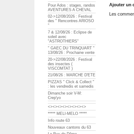
Ajouter un
Pour Ados : stages, randos
AVENTURES A CHEVAL
Les commenta
02->12/08/2026 : Festival
des " Rencontres ARIOSO
"
7 & 12/08/26 : Eclipse de
soleil avec
"ASTROTHIERS"
" GAEC DU TRINQUART "
13/08/26 : Prochaine vente
20->22/08/2026 : Festival
des insectes (
VISCOMTAT )
21/08/26 : MARCHE D'ETE
PIZZAS " Click & Collect "
: les vendredis et samedis
Dimanche soir V-M:
Crep'yo
<><><><><><><><>
***** MELI-MELO *****
Info route 63
Nouveaux cantons du 63
Le Puy de Dôme