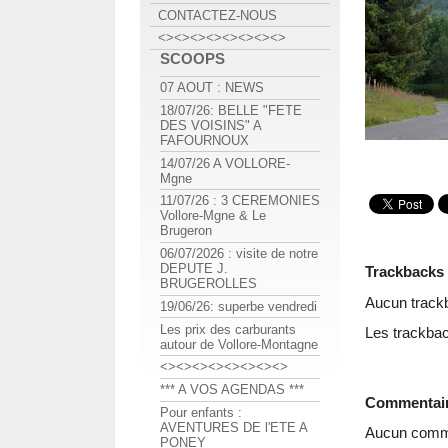
CONTACTEZ-NOUS
<><><><><><><><>
SCOOPS
07 AOUT : NEWS
18/07/26: BELLE "FETE
DES VOISINS" A
FAFOURNOUX
14/07/26 A VOLLORE-
Mgne
11/07/26 : 3 CEREMONIES
Vollore-Mgne & Le
Brugeron
06/07/2026 : visite de notre
DEPUTE J.
Trackbacks
BRUGEROLLES
Aucun track
19/06/26: superbe vendredi
Les prix des carburants
Les trackbac
autour de Vollore-Montagne
<><><><><><><><>
*** A VOS AGENDAS ***
Commentai
Pour enfants :
AVENTURES DE l'ETE A
Aucun comme
PONEY