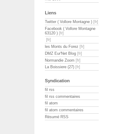
Liens
Twitter ( Vollore Montagne )
Facebook ( Vollore Montagne
63120 )
les Monts du Forez
DMZ Eur'Net Blog
Normandie Zoom
La Boissiere (27)
Syndication
fil rss
fil rss commentaires
fil atom
fil atom commentaires
Résumé RSS