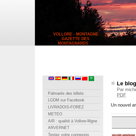
__ VOLLORE - MONTAGNE
__ GAZETTE DES
MONTAGNARDS
Le blo
Par miche
Palmarès des billets
PDF
LGDM sur Facebook
Un nouvel ar
LIVRADOIS-FOREZ
METEO
AIR : qualité à Vollore-Mgne
ARVERNET
Testez votre connexion