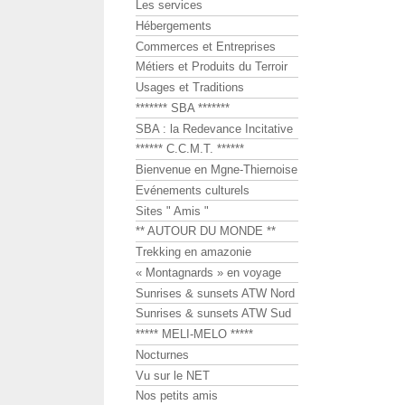
Les services
Hébergements
Commerces et Entreprises
Métiers et Produits du Terroir
Usages et Traditions
******* SBA *******
SBA : la Redevance Incitative
****** C.C.M.T. ******
Bienvenue en Mgne-Thiernoise
Evénements culturels
Sites " Amis "
** AUTOUR DU MONDE **
Trekking en amazonie
« Montagnards » en voyage
Sunrises & sunsets ATW Nord
Sunrises & sunsets ATW Sud
***** MELI-MELO *****
Nocturnes
Vu sur le NET
Nos petits amis