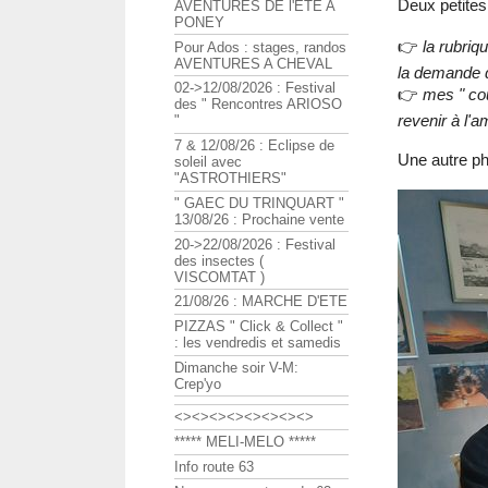
Deux petites
AVENTURES DE l'ETE A
PONEY
👉
la rubri
Pour Ados : stages, randos
AVENTURES A CHEVAL
la demande 
02->12/08/2026 : Festival
👉
mes " cou
des " Rencontres ARIOSO
revenir à l
"
7 & 12/08/26 : Eclipse de
Une autre ph
soleil avec
"ASTROTHIERS"
" GAEC DU TRINQUART "
13/08/26 : Prochaine vente
20->22/08/2026 : Festival
des insectes (
VISCOMTAT )
21/08/26 : MARCHE D'ETE
PIZZAS " Click & Collect "
: les vendredis et samedis
Dimanche soir V-M:
Crep'yo
<><><><><><><><>
***** MELI-MELO *****
Info route 63