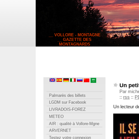
__ VOLLORE - MONTAGNE
__ GAZETTE DES
MONTAGNARDS
Un petit
Par miche
Palmarès des billets
::
rss
::
P
LGDM sur Facebook
Un lecteur d
LIVRADOIS-FOREZ
METEO
AIR : qualité à Vollore-Mgne
ARVERNET
Testez votre connexion