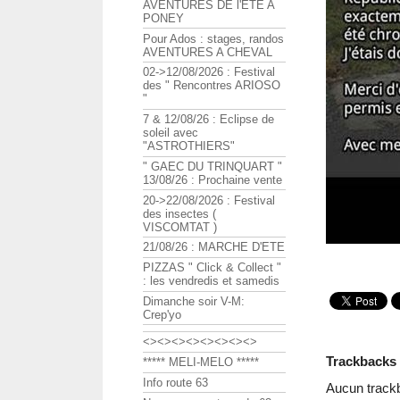
AVENTURES DE l'ETE A
PONEY
Pour Ados : stages, randos
AVENTURES A CHEVAL
02->12/08/2026 : Festival
des " Rencontres ARIOSO
"
7 & 12/08/26 : Eclipse de
soleil avec
"ASTROTHIERS"
" GAEC DU TRINQUART "
13/08/26 : Prochaine vente
20->22/08/2026 : Festival
des insectes (
VISCOMTAT )
21/08/26 : MARCHE D'ETE
PIZZAS " Click & Collect "
: les vendredis et samedis
Dimanche soir V-M:
Crep'yo
<><><><><><><><>
Trackbacks
***** MELI-MELO *****
Info route 63
Aucun track