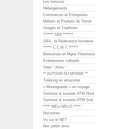
Les services
Hébergements
Commerces et Entreprises
Métiers et Produits du Terroir
Usages et Traditions
******* SBA *******
SBA : la Redevance Incitative
****** C.C.M.T. ******
Bienvenue en Mgne-Thiernoise
Evénements culturels
Sites " Amis "
** AUTOUR DU MONDE **
Trekking en amazonie
« Montagnards » en voyage
Sunrises & sunsets ATW Nord
Sunrises & sunsets ATW Sud
***** MELI-MELO *****
Nocturnes
Vu sur le NET
Nos petits amis