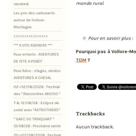
monde rural.
vendredi
Les prix des carburants
autour de Vollore-
Montagne
<><><><><><><><>
Pour en savoir plus :
*** A VOS AGENDAS ***
Pourquoi pas à Vollore-M
Pour enfants : AVENTURES
TDM
?
DE l'ETE A PONEY
Pour Ados : stages, randos
AVENTURES A CHEVAL
02->12/08/2026 : Festival
des " Rencontres ARIOSO "
7 & 12/08/26 : Eclipse de
soleil avec "ASTROTHIERS"
Trackbacks
" GAEC DU TRINQUART "
13/08/26 : Prochaine vente
Aucun trackback.
20->22/08/2026 : Festival