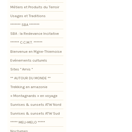
Métiers et Produits du Terroir
Usages et Traditions
******* SBA *******
SBA : la Redevance Incitative
****** C.C.M.T. ******
Bienvenue en Mgne-Thiernoise
Evénements culturels
Sites " Amis "
** AUTOUR DU MONDE **
Trekking en amazonie
« Montagnards » en voyage
Sunrises & sunsets ATW Nord
Sunrises & sunsets ATW Sud
***** MELI-MELO *****
Nocturnes