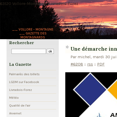
63120 Vollore-Montagne · Livradois-Forez
__ VOLLORE - MONTAGNE
__ GAZETTE DES
MONTAGNARDS
Rechercher
Une démarche in
Par michel, mardi 30 jui
#6208
::
rss
::
PDF
La Gazette
Palmarès des billets
LGDM sur Facebook
Livradois-Forez
Météo
Qualité de l'air
Arvernet