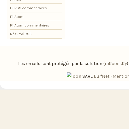
Fil RSS commentaires
Fil Atom
Fil Atom commentaires
Résumé RSS
Les emails sont protégés par la solution (
raKoonsKy
SARL
Eur'Net
·
Mention