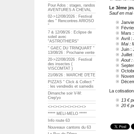
Pour Ados : stages, randos
Le 3ème jeu
AVENTURES A CHEVAL
Sauf en mai 
02->12/08/2026 : Festival
des " Rencontres ARIOSO
Janvie
"
Févrie
7 & 12/08/26 : Eclipse de
Mars :
soleil avec
Avril :
"ASTROTHIERS"
Mai : 
" GAEC DU TRINQUART "
Juin :
13/08/26 : Prochaine vente
Juillet
20->22/08/2026 : Festival
Aout :
des insectes (
Septem
VISCOMTAT )
Octobr
21/08/26 : MARCHE D'ETE
Novemb
Décemb
PIZZAS " Click & Collect "
: les vendredis et samedis
La cotisation
Dimanche soir V-M:
Crep'yo
13 € p
20 € p
<><><><><><><><>
***** MELI-MELO *****
Info route 63
Nouveaux cantons du 63
Le Puy de Dôme