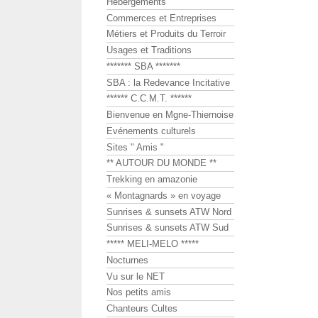
Hébergements
Commerces et Entreprises
Métiers et Produits du Terroir
Usages et Traditions
******* SBA *******
SBA : la Redevance Incitative
****** C.C.M.T. ******
Bienvenue en Mgne-Thiernoise
Evénements culturels
Sites " Amis "
** AUTOUR DU MONDE **
Trekking en amazonie
« Montagnards » en voyage
Sunrises & sunsets ATW Nord
Sunrises & sunsets ATW Sud
***** MELI-MELO *****
Nocturnes
Vu sur le NET
Nos petits amis
Chanteurs Cultes