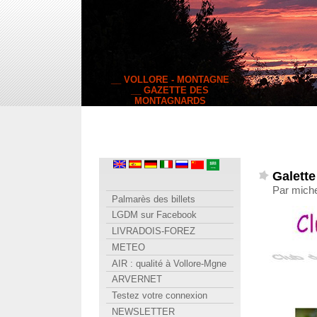
__ VOLLORE - MONTAGNE
__ GAZETTE DES
MONTAGNARDS
Galette
Par miche
Palmarès des billets
LGDM sur Facebook
LIVRADOIS-FOREZ
METEO
AIR : qualité à Vollore-Mgne
ARVERNET
Testez votre connexion
NEWSLETTER