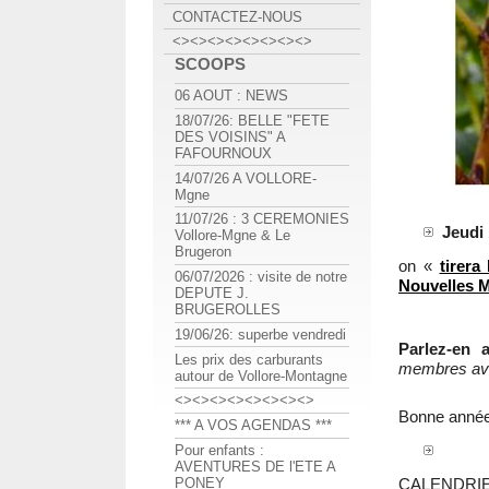
CONTACTEZ-NOUS
<><><><><><><><>
SCOOPS
06 AOUT : NEWS
18/07/26: BELLE "FETE
DES VOISINS" A
FAFOURNOUX
14/07/26 A VOLLORE-
Mgne
11/07/26 : 3 CEREMONIES
Jeudi 
Vollore-Mgne & Le
Brugeron
on «
tirera
06/07/2026 : visite de notre
Nouvelles M
DEPUTE J.
BRUGEROLLES
19/06/26: superbe vendredi
Parlez-en 
Les prix des carburants
membres avec
autour de Vollore-Montagne
<><><><><><><><>
Bonne année
*** A VOS AGENDAS ***
Pour enfants :
AVENTURES DE l'ETE A
CALENDRIER
PONEY