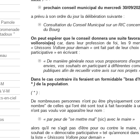
prochain conseil municipal du mercredi 30/09/202
a prévu à son ordre du jour la délibération suivante :
e Pamole
Consultation du Conseil Municipal sur un RIC conce
e promenade
du Bourg
tadoux "
On peut espérer que le conseil donnera une suite favor
vollorois(es)
car, dans leur profession de foi, les 9 mem
« Unissons Vollore pour demain »
ont fait part de leur choi
participative » en écrivant :
teau
« De manière générale nous vous proposerons d'expr
envies, vos souhaits en participant à différentes co
publiques afin de recueillir votre avis sur nos projets 
Dans le cas contraire ils feraient un formidable "bras d
* )
de la population
.
V-M
 à V-M
( * )
:
s-en-ciel
De nombreuses personnes n'ont pu être physiquement cont
nombre" de celles qui l'ont été sont tout à fait favorable à u
n'ont pas voulu voir apparaître leur nom :
« par peur de "se mettre mal"
(sic)
avec le maire »
os
alors qu'il ne s'agit pas d'être pour ou contre le maire
souhait de « démocratie participative » tel qu'annoncé dans 
la liste
« Unissons Vollore pour demain »