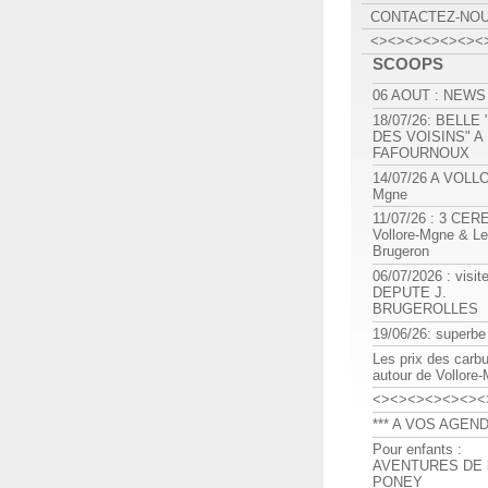
CONTACTEZ-NO
<><><><><><><
SCOOPS
06 AOUT : NEWS
18/07/26: BELLE
DES VOISINS" A
FAFOURNOUX
14/07/26 A VOLL
Mgne
11/07/26 : 3 CE
Vollore-Mgne & Le
Brugeron
06/07/2026 : visit
DEPUTE J.
BRUGEROLLES
19/06/26: superbe
Les prix des carb
autour de Vollore
<><><><><><><
*** A VOS AGEND
Pour enfants :
AVENTURES DE l
PONEY