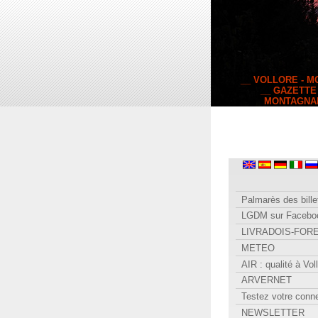
__ VOLLORE - 
__ GAZETTE
MONTAGNA
Palmarès des bille
LGDM sur Facebo
LIVRADOIS-FOR
METEO
AIR : qualité à Vol
ARVERNET
Testez votre conn
NEWSLETTER