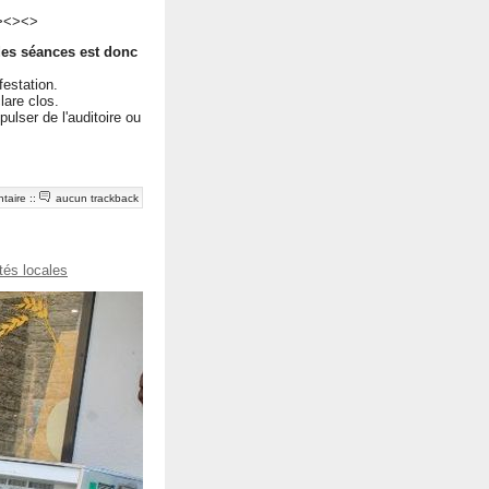
><><>
des séances est donc
festation.
lare clos.
xpulser de l'auditoire ou
taire
::
aucun trackback
tés locales