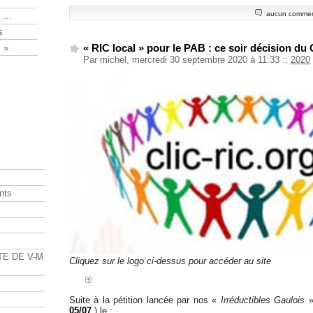
aucun commen
 ...
s
« RIC local » pour le PAB : ce soir décision du 
 »
Par michel, mercredi 30 septembre 2020 à 11:33
::
2020
nts
s
TE DE V-M
Cliquez sur le logo ci-dessus pour accéder au site
Suite à la pétition lancée par nos «
Irréductibles Gaulois
»
05/07
) le :