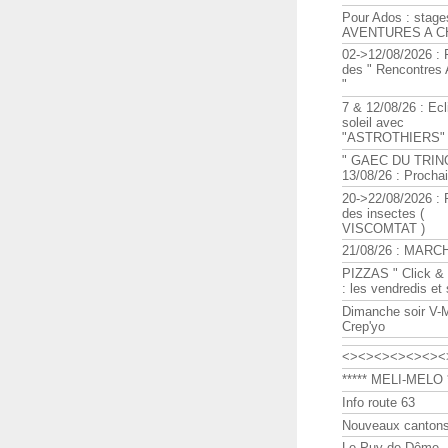
Pour Ados : stage
AVENTURES A C
02->12/08/2026 : 
des " Rencontre
"
7 & 12/08/26 : Ecl
soleil avec
"ASTROTHIERS"
" GAEC DU TRIN
13/08/26 : Procha
20->22/08/2026 : 
des insectes (
VISCOMTAT )
21/08/26 : MARC
PIZZAS " Click & 
: les vendredis et
Dimanche soir V-
Crep'yo
<><><><><><><
***** MELI-MELO *
Info route 63
Nouveaux cantons
Le Puy de Dôme