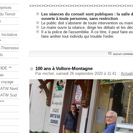
<><><><><><><><><><><><><><><><><><><><><><
eprises
Les séances du conseil sont publiques : la salle 
du Terroir
ouverte à toute personne, sans restriction
.
s
Le public doit s'abstenir de toute intervention ou mani
Le maire ouvre la séance, dirige les débats et les déc
Il a la police de l'assemblée. A ce titre, il peut faire e
Incitative
faire arrêter tout individu qui trouble l'ordre.
*
Thiernoise
aucun commen
ls
100 ans à Vollore-Montagne
NDE **
Par michel, samedi 26 septembre 2020 à 11:41
::
Actuali
ie
 voyage
s ATW Nord
s ATW Sud
***