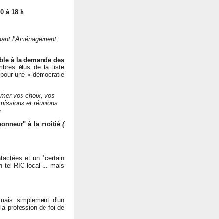
0 à 18 h
rnant l’Aménagement
able à la demande des
bres élus de la liste
x pour une « démocratie
imer vos choix, vos
mmissions et réunions
»
'honneur" à la moitié
(
actées et un "certain
n tel RIC local ... mais
, mais simplement d'un
la profession de foi de