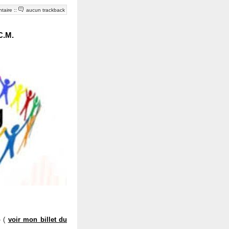
taire
::
aucun trackback
C.M.
 (
voir mon billet du