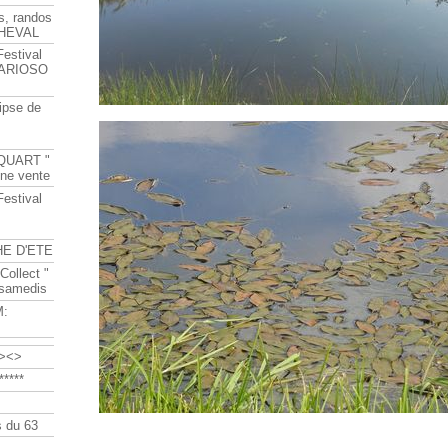
s, randos
HEVAL
Festival
s ARIOSO
ipse de
QUART "
ine vente
Festival
HE D'ETE
Collect "
 samedis
M:
><>
****
 du 63