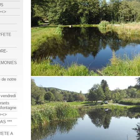
US
><>
 "FETE
ORE-
REMONIES
e de notre
 vendredi
urants
-Montagne
><>
AS ***
'ETE A