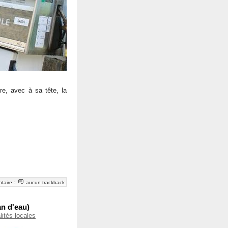
e, avec à sa tête, la
taire
::
aucun trackback
an d'eau)
lités locales