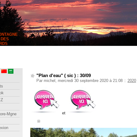
MONTAGNE
 DES
RDS
"Plan d'eau" ( sic ) : 30/09
Par michel, mercredi 30 septembre 2020 à 21:08
::
2020
ts
ok
EZ
et
lore-Mgne
exion