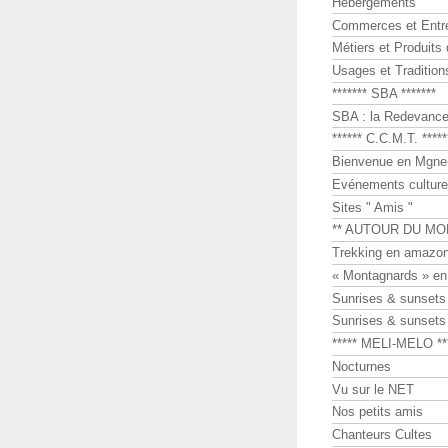
Hébergements
Commerces et Entr
Métiers et Produits 
Usages et Tradition
******* SBA *******
SBA : la Redevance 
****** C.C.M.T. *****
Bienvenue en Mgne-
Evénements culture
Sites " Amis "
** AUTOUR DU MO
Trekking en amazon
« Montagnards » en
Sunrises & sunset
Sunrises & sunset
***** MELI-MELO **
Nocturnes
Vu sur le NET
Nos petits amis
Chanteurs Cultes