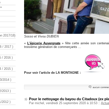
e
**
n 2017/18)
Sosso et Vivou DUBIEN
«
L'épicerie Auvergnate
» fête cette année son centenair
 / 2017 )
troisième génération de commerçants ...
 / 2016 )
 / 2015 )
Pour voir l'article de LA MONTAGNE :
3/2014 )
aucun commen
/2013 )
Pour le nettoyage du bayou du Citadoux (ex pl
/2012 )
Par michel, vendredi 25 septembre 2020 à 10:53
::
Actua