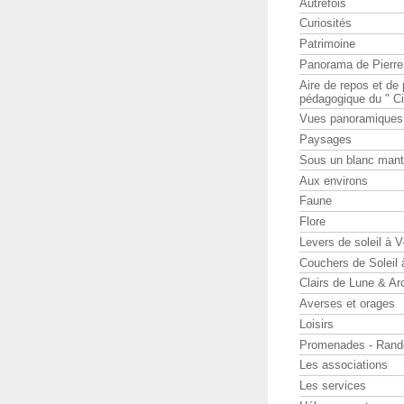
Autrefois
Curiosités
Patrimoine
Panorama de Pierr
Aire de repos et d
pédagogique du " Ci
Vues panoramiques
Paysages
Sous un blanc man
Aux environs
Faune
Flore
Levers de soleil à 
Couchers de Soleil
Clairs de Lune & Arc
Averses et orages
Loisirs
Promenades - Rand
Les associations
Les services