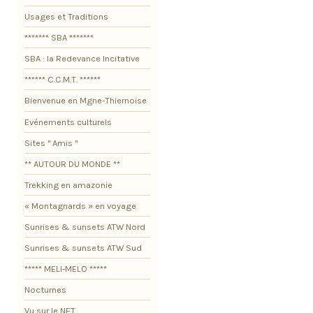
Usages et Traditions
******* SBA *******
SBA : la Redevance Incitative
****** C.C.M.T. ******
Bienvenue en Mgne-Thiernoise
Evénements culturels
Sites " Amis "
** AUTOUR DU MONDE **
Trekking en amazonie
« Montagnards » en voyage
Sunrises & sunsets ATW Nord
Sunrises & sunsets ATW Sud
***** MELI-MELO *****
Nocturnes
Vu sur le NET