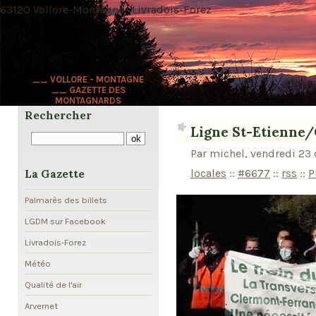
63120 Vollore-Montagne · Livradois-Forez
__ VOLLORE - MONTAGNE
__ GAZETTE DES
MONTAGNARDS
Rechercher
Ligne St-Etienne
Par michel, vendredi 23
locales
::
#6677
::
rss
::
P
La Gazette
Palmarès des billets
LGDM sur Facebook
Livradois-Forez
Météo
Qualité de l'air
Arvernet