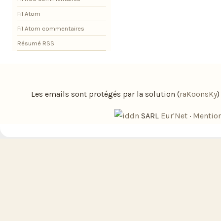
Fil Atom
Fil Atom commentaires
Résumé RSS
Les emails sont protégés par la solution (
raKoonsKy
SARL
Eur'Net
·
Mention