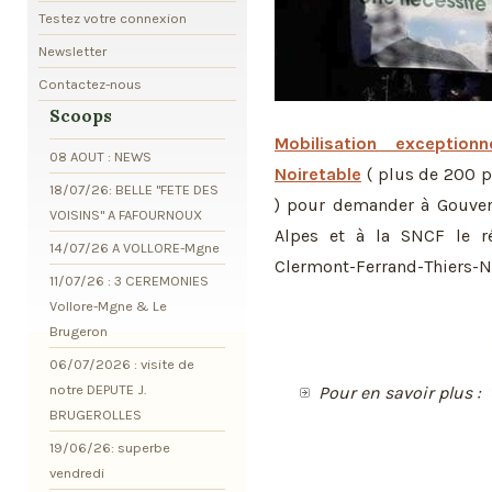
Testez votre connexion
Newsletter
Contactez-nous
Scoops
Mobilisation exceptio
08 AOUT : NEWS
Noiretable
( plus de 200 pe
18/07/26: BELLE "FETE DES
) pour demander à Gouver
VOISINS" A FAFOURNOUX
Alpes et à la SNCF le ré
14/07/26 A VOLLORE-Mgne
Clermont-Ferrand-Thiers-No
11/07/26 : 3 CEREMONIES
Vollore-Mgne & Le
Brugeron
06/07/2026 : visite de
notre DEPUTE J.
Pour en savoir plus :
BRUGEROLLES
19/06/26: superbe
vendredi