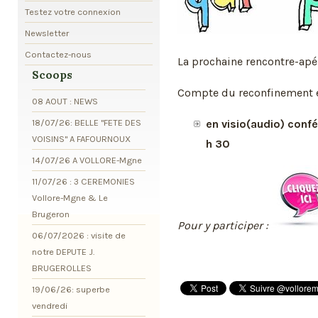
Testez votre connexion
Newsletter
Contactez-nous
La prochaine rencontre-apér
Scoops
Compte du reconfinement el
08 AOUT : NEWS
18/07/26: BELLE "FETE DES
en visio(audio) conf
VOISINS" A FAFOURNOUX
h 30
14/07/26 A VOLLORE-Mgne
11/07/26 : 3 CEREMONIES
Vollore-Mgne & Le
Brugeron
Pour y participer :
06/07/2026 : visite de
notre DEPUTE J.
BRUGEROLLES
19/06/26: superbe
vendredi