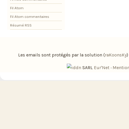
Fil Atom
Fil Atom commentaires
Résumé RSS
Les emails sont protégés par la solution (
raKoonsKy
SARL
Eur'Net
·
Mention