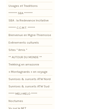
Usages et Traditions
******* SBA *******
SBA : la Redevance Incitative
****** C.C.M.T. ******
Bienvenue en Mgne-Thiernoise
Evénements culturels
Sites " Amis "
** AUTOUR DU MONDE **
Trekking en amazonie
« Montagnards » en voyage
Sunrises & sunsets ATW Nord
Sunrises & sunsets ATW Sud
***** MELI-MELO *****
Nocturnes
Vu sur le NET