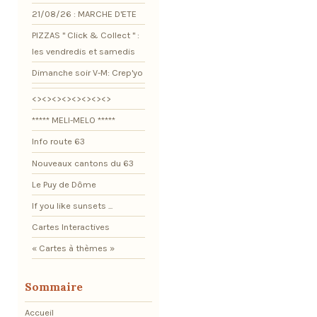
21/08/26 : MARCHE D'ETE
PIZZAS " Click & Collect " :
les vendredis et samedis
Dimanche soir V-M: Crep'yo
<><><><><><><><>
***** MELI-MELO *****
Info route 63
Nouveaux cantons du 63
Le Puy de Dôme
If you like sunsets ...
Cartes Interactives
« Cartes à thèmes »
Sommaire
Accueil