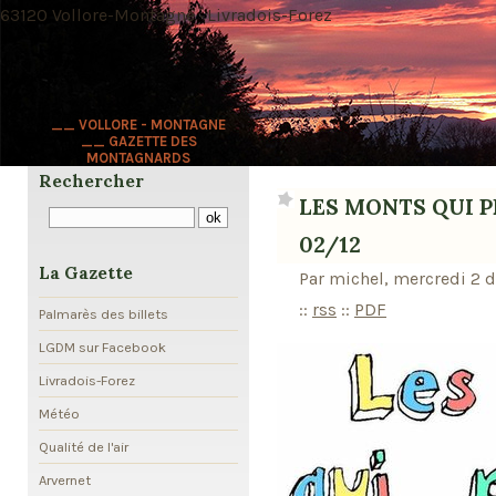
63120 Vollore-Montagne · Livradois-Forez
__ VOLLORE - MONTAGNE
__ GAZETTE DES
MONTAGNARDS
Rechercher
LES MONTS QUI PE
02/12
La Gazette
Par michel, mercredi 2 
::
rss
::
PDF
Palmarès des billets
LGDM sur Facebook
Livradois-Forez
Météo
Qualité de l'air
Arvernet