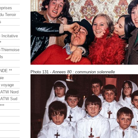
eprises
du Terroir
s
Incitative
*
Thiernoise
ls
NDE **
Photo 131 -
Annees 80 : communion solennelle
ie
 voyage
s ATW Nord
s ATW Sud
***