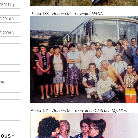
/2011 )
Photo 133 -
Annees 90 : voyage FNACA
/2010 )
/2009 )
ine
Photo 134 -
Annees 90 : reunion du Club des Myrtilles
NOUS *