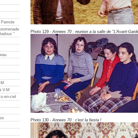
e Pamole
e promenade
Photo 129 -
Annees 70 : reunion a la salle de "L'Avant-Gard
tadoux "
teau
V-M
 à V-M
s-en-ciel
os
Photo 130 -
Annees 70 : c'est la fiesta !