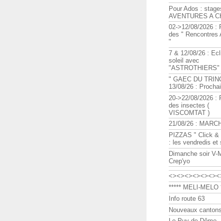
Pour Ados : stage
AVENTURES A C
02->12/08/2026 : 
des " Rencontre
"
7 & 12/08/26 : Ecl
soleil avec
"ASTROTHIERS"
" GAEC DU TRIN
13/08/26 : Procha
20->22/08/2026 : 
des insectes (
VISCOMTAT )
21/08/26 : MARC
PIZZAS " Click & 
: les vendredis et
Dimanche soir V-
Crep'yo
<><><><><><><
***** MELI-MELO *
Info route 63
Nouveaux cantons
Le Puy de Dôme