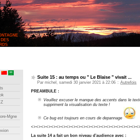
MONTAGNE
 DES
RDS
Suite 15 : au temps ou " Le Blaise " vivait ...
Par michel, samedi 30 janvier 2021 à 22:06
::
Autrefois
ts
PREAMBULE :
ok
Veuillez excuser le manque des accents dans le texte
EZ
suppriment la visualisation du texte !
lore-Mgne
Ce bug est toujours en cours de depannage
<><><><><><><><><><><><><><><><><><><><><><
exion
La suite 14 a fait un bon niveau d'audience avec :