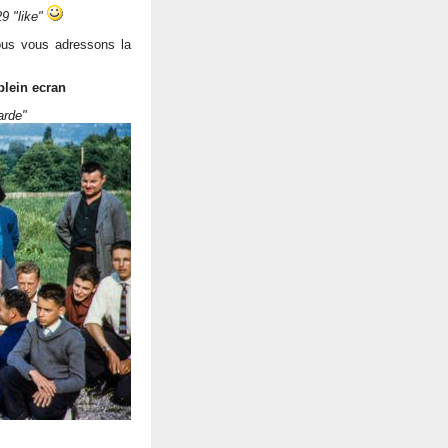
9 "like"
nous vous adressons la
plein ecran
arde"