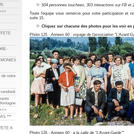
US
504 personnes touchees, 303 interactions sur FB et 2
><>
Toute l'equipe vous remercie pour votre participation et 
suite 15.
Cliquez sur chacune des photos pour les voir en 
 "FETE
Photo 125 -
Annees 60 : voyage de l'association "L'Avant-G
ORE-
REMONIES
e de notre
 vendredi
urants
-Montagne
><>
AS ***
'ETE A
Photo 126 -
Annees 60 : a la salle de "L'Avant-Garde""