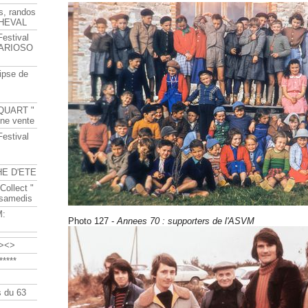
s, randos
HEVAL
Festival
s ARIOSO
ipse de
QUART "
ine vente
Festival
HE D'ETE
Collect "
 samedis
M:
Photo 127 -
Annees 70 : supporters de l'ASVM
><>
****
 du 63