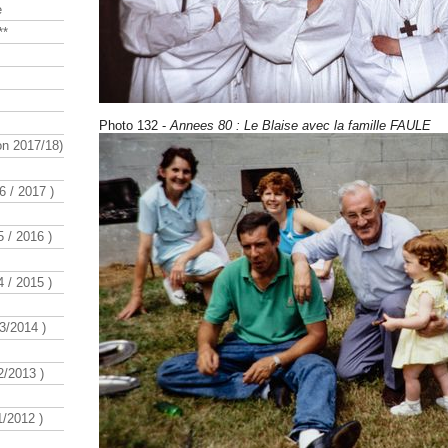
e
**
Photo 132 -
Annees 80 : Le Blaise avec la famille FAULE
n 2017/18)
 / 2017 )
 / 2016 )
 / 2015 )
3/2014 )
/2013 )
/2012 )