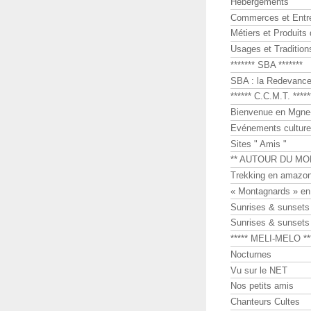
Hébergements
Commerces et Entr
Métiers et Produits 
Usages et Tradition
******* SBA *******
SBA : la Redevance 
****** C.C.M.T. *****
Bienvenue en Mgne-
Evénements culture
Sites " Amis "
** AUTOUR DU MO
Trekking en amazon
« Montagnards » en
Sunrises & sunset
Sunrises & sunset
***** MELI-MELO **
Nocturnes
Vu sur le NET
Nos petits amis
Chanteurs Cultes