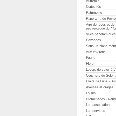
Autrefois
Curiosités
Patrimoine
Panorama de Pierr
Aire de repos et d
pédagogique du " Ci
Vues panoramiques
Paysages
Sous un blanc man
Aux environs
Faune
Flore
Levers de soleil à 
Couchers de Soleil
Clairs de Lune & Arc
Averses et orages
Loisirs
Promenades - Rand
Les associations
Les services