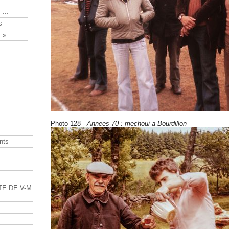
 ...
s
 »
Photo 128 -
Annees 70 : mechoui a Bourdillon
nts
s
TE DE V-M