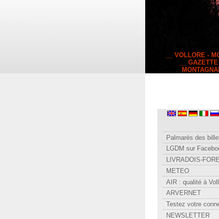
__ VOLLORE - 
__ GAZETTE
MONTAGNA
Palmarès des bille
LGDM sur Facebo
LIVRADOIS-FOR
METEO
AIR : qualité à Vol
ARVERNET
Testez votre conn
NEWSLETTER