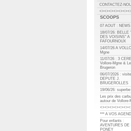
CONTACTEZ-NO
<><><><><><><
SCOOPS
07 AOUT : NEWS
18/07/26: BELLE
DES VOISINS" A
FAFOURNOUX
14/07/26 A VOLL
Mgne
11/07/26 : 3 CE
Vollore-Mgne & Le
Brugeron
06/07/2026 : visit
DEPUTE J.
BRUGEROLLES
19/06/26: superbe
Les prix des carb
autour de Vollore
<><><><><><><
*** A VOS AGEND
Pour enfants :
AVENTURES DE l
PONEY