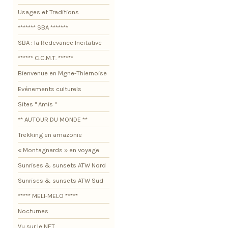
Usages et Traditions
******* SBA *******
SBA : la Redevance Incitative
****** C.C.M.T. ******
Bienvenue en Mgne-Thiernoise
Evénements culturels
Sites " Amis "
** AUTOUR DU MONDE **
Trekking en amazonie
« Montagnards » en voyage
Sunrises & sunsets ATW Nord
Sunrises & sunsets ATW Sud
***** MELI-MELO *****
Nocturnes
Vu sur le NET