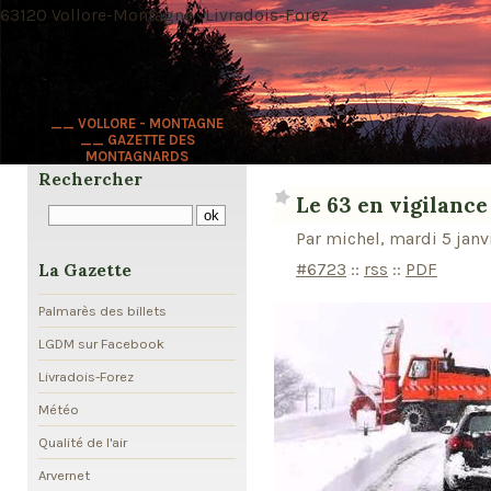
63120 Vollore-Montagne · Livradois-Forez
__ VOLLORE - MONTAGNE
__ GAZETTE DES
MONTAGNARDS
Rechercher
Le 63 en vigilanc
Par michel, mardi 5 janv
#6723
::
rss
::
PDF
La Gazette
Palmarès des billets
LGDM sur Facebook
Livradois-Forez
Météo
Qualité de l'air
Arvernet