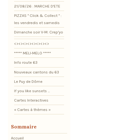
21/08/26 : MARCHE D'ETE
PIZZAS " Click & Collect " :
les vendredis et samedis
Dimanche soir V-M: Crep'yo
<><><><><><><><>
***** MELI-MELO *****
Info route 63
Nouveaux cantons du 63
Le Puy de Dôme
If you like sunsets ...
Cartes Interactives
« Cartes à thèmes »
Sommaire
Accueil