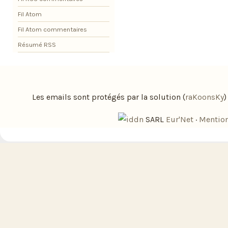
Fil Atom
Fil Atom commentaires
Résumé RSS
Les emails sont protégés par la solution (
raKoonsKy
SARL
Eur'Net
·
Mention