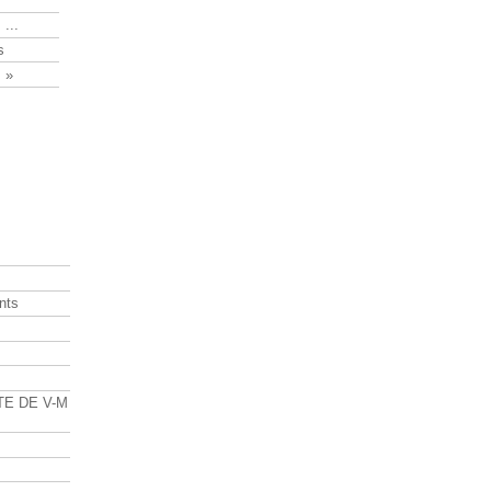
 ...
s
 »
nts
s
TE DE V-M