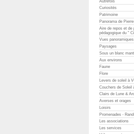
Autrefois
Curiosités
Patrimoine
Panorama de Pierr
Aire de repos et d
pédagogique du " Ci
Vues panoramiques
Paysages
Sous un blanc man
Aux environs
Faune
Flore
Levers de soleil à 
Couchers de Soleil
Clairs de Lune & Arc
Averses et orages
Loisirs
Promenades - Rand
Les associations
Les services