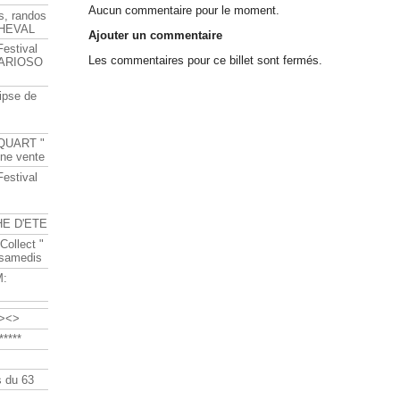
Aucun commentaire pour le moment.
s, randos
HEVAL
Ajouter un commentaire
Festival
Les commentaires pour ce billet sont fermés.
s ARIOSO
ipse de
QUART "
ine vente
Festival
HE D'ETE
Collect "
 samedis
M:
><>
****
 du 63