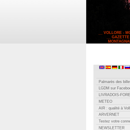
__ VOLLORE - 
__ GAZETTE
MONTAGNA
Palmarès des bille
LGDM sur Facebo
LIVRADOIS-FOR
METEO
AIR : qualité à Vol
ARVERNET
Testez votre conn
NEWSLETTER