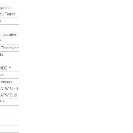
eprises
du Terroir
s
Incitative
*
Thiernoise
ls
NDE **
ie
 voyage
s ATW Nord
s ATW Sud
***