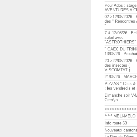
Pour Ados : stage
AVENTURES A C
02->12/08/2026 : 
des " Rencontre
"
7 & 12/08/26 : Ecl
soleil avec
"ASTROTHIERS"
" GAEC DU TRIN
13/08/26 : Procha
20->22/08/2026 : 
des insectes (
VISCOMTAT )
21/08/26 : MARC
PIZZAS " Click & 
: les vendredis et
Dimanche soir V-
Crep'yo
<><><><><><><
***** MELI-MELO *
Info route 63
Nouveaux cantons
Le Puy de Dôme