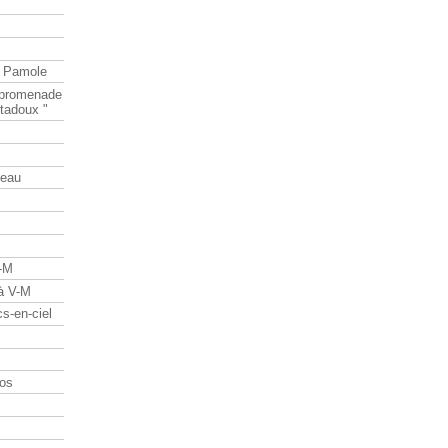
e Pamole
e promenade
tadoux "
teau
V-M
 à V-M
s-en-ciel
os