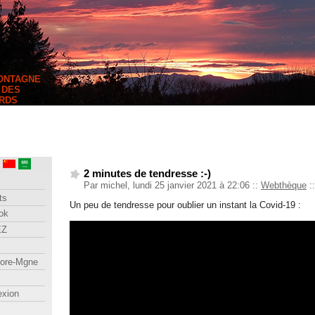
MONTAGNE
 DES
RDS
2 minutes de tendresse :-)
Par michel, lundi 25 janvier 2021 à 22:06
::
Webthèque
::
ts
Un peu de tendresse pour oublier un instant la Covid-19 :
ok
EZ
lore-Mgne
exion