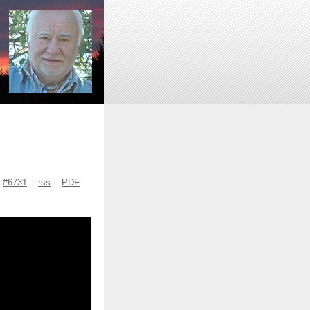
#6731
::
rss
::
PDF