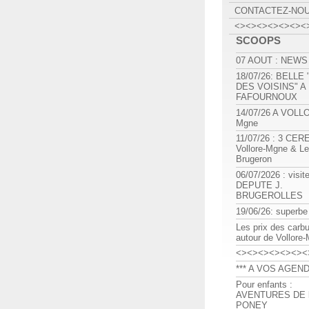
CONTACTEZ-NO
<><><><><><><
SCOOPS
07 AOUT : NEWS
18/07/26: BELLE
DES VOISINS" A
FAFOURNOUX
14/07/26 A VOLL
Mgne
11/07/26 : 3 CE
Vollore-Mgne & Le
Brugeron
06/07/2026 : visit
DEPUTE J.
BRUGEROLLES
19/06/26: superbe
Les prix des carb
autour de Vollore
<><><><><><><
*** A VOS AGEND
Pour enfants :
AVENTURES DE l
PONEY