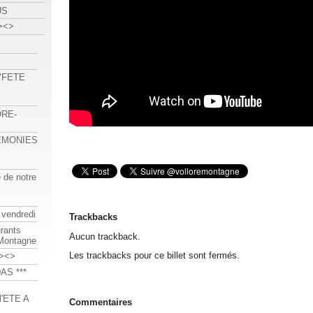
US
><>
 "FETE
ORE-
REMONIES
e de notre
 vendredi
Trackbacks
urants
Aucun trackback.
-Montagne
Les trackbacks pour ce billet sont fermés.
><>
AS ***
'ETE A
Commentaires