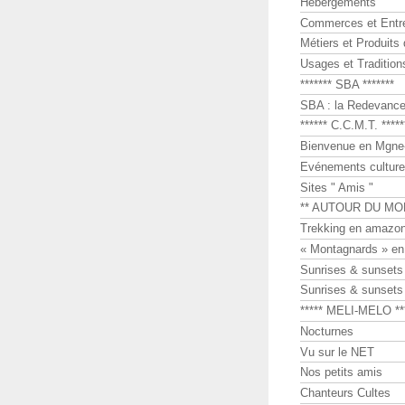
Hébergements
Commerces et Entr
Métiers et Produits 
Usages et Tradition
******* SBA *******
SBA : la Redevance 
****** C.C.M.T. *****
Bienvenue en Mgne-
Evénements culture
Sites " Amis "
** AUTOUR DU MO
Trekking en amazon
« Montagnards » en
Sunrises & sunset
Sunrises & sunset
***** MELI-MELO **
Nocturnes
Vu sur le NET
Nos petits amis
Chanteurs Cultes