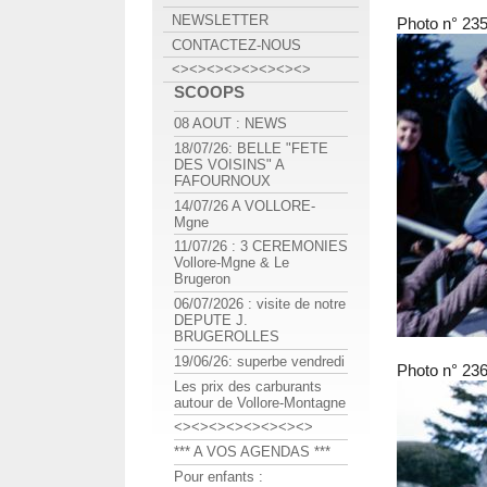
NEWSLETTER
Photo n° 23
CONTACTEZ-NOUS
<><><><><><><><>
SCOOPS
08 AOUT : NEWS
18/07/26: BELLE "FETE
DES VOISINS" A
FAFOURNOUX
14/07/26 A VOLLORE-
Mgne
11/07/26 : 3 CEREMONIES
Vollore-Mgne & Le
Brugeron
06/07/2026 : visite de notre
DEPUTE J.
BRUGEROLLES
19/06/26: superbe vendredi
Photo n° 23
Les prix des carburants
autour de Vollore-Montagne
<><><><><><><><>
*** A VOS AGENDAS ***
Pour enfants :