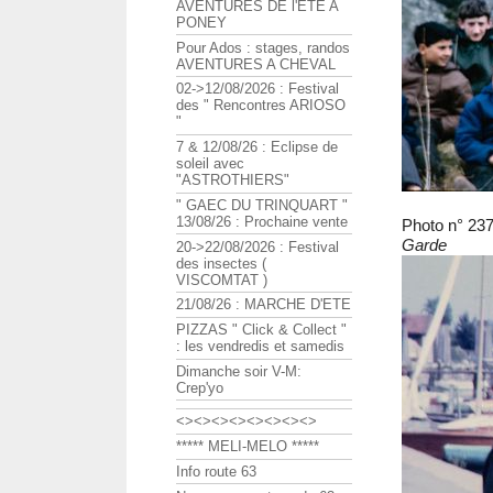
AVENTURES DE l'ETE A
PONEY
Pour Ados : stages, randos
AVENTURES A CHEVAL
02->12/08/2026 : Festival
des " Rencontres ARIOSO
"
7 & 12/08/26 : Eclipse de
soleil avec
"ASTROTHIERS"
" GAEC DU TRINQUART "
13/08/26 : Prochaine vente
Photo n° 23
Garde
20->22/08/2026 : Festival
des insectes (
VISCOMTAT )
21/08/26 : MARCHE D'ETE
PIZZAS " Click & Collect "
: les vendredis et samedis
Dimanche soir V-M:
Crep'yo
<><><><><><><><>
***** MELI-MELO *****
Info route 63