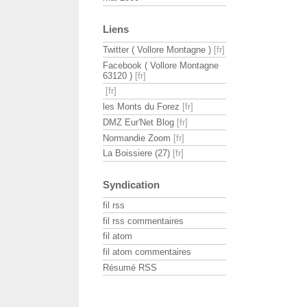
Liens
Twitter ( Vollore Montagne )
Facebook ( Vollore Montagne
63120 )
les Monts du Forez
DMZ Eur'Net Blog
Normandie Zoom
La Boissiere (27)
Syndication
fil rss
fil rss commentaires
fil atom
fil atom commentaires
Résumé RSS