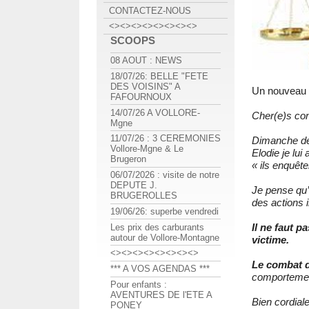
CONTACTEZ-NOUS
<><><><><><><><>
SCOOPS
08 AOUT : NEWS
18/07/26: BELLE "FETE
DES VOISINS" A
Un nouveau 
FAFOURNOUX
14/07/26 A VOLLORE-
Cher(e)s con
Mgne
11/07/26 : 3 CEREMONIES
Dimanche der
Vollore-Mgne & Le
Elodie je lui 
Brugeron
« ils enquête
06/07/2026 : visite de notre
DEPUTE J.
Je pense qu’i
BRUGEROLLES
des actions i
19/06/26: superbe vendredi
Il ne faut p
Les prix des carburants
autour de Vollore-Montagne
victime.
<><><><><><><><>
Le combat d
*** A VOS AGENDAS ***
comportemen
Pour enfants :
AVENTURES DE l'ETE A
Bien cordial
PONEY