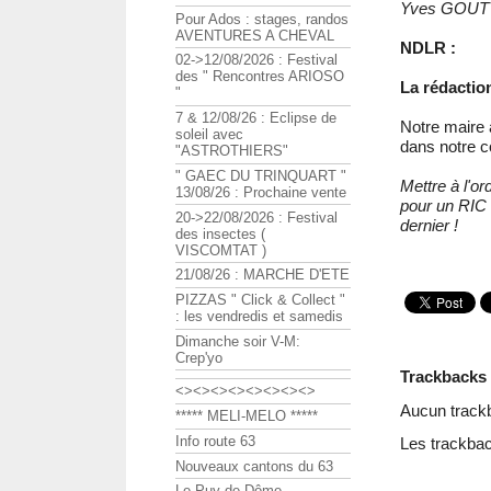
Yves GOU
Pour Ados : stages, randos
AVENTURES A CHEVAL
NDLR :
02->12/08/2026 : Festival
des " Rencontres ARIOSO
La rédactio
"
7 & 12/08/26 : Eclipse de
Notre maire 
soleil avec
dans notre 
"ASTROTHIERS"
" GAEC DU TRINQUART "
Mettre à l'or
13/08/26 : Prochaine vente
pour un RIC 
20->22/08/2026 : Festival
dernier !
des insectes (
VISCOMTAT )
21/08/26 : MARCHE D'ETE
PIZZAS " Click & Collect "
: les vendredis et samedis
Dimanche soir V-M:
Crep'yo
Trackbacks
<><><><><><><><>
Aucun track
***** MELI-MELO *****
Info route 63
Les trackbac
Nouveaux cantons du 63
Le Puy de Dôme