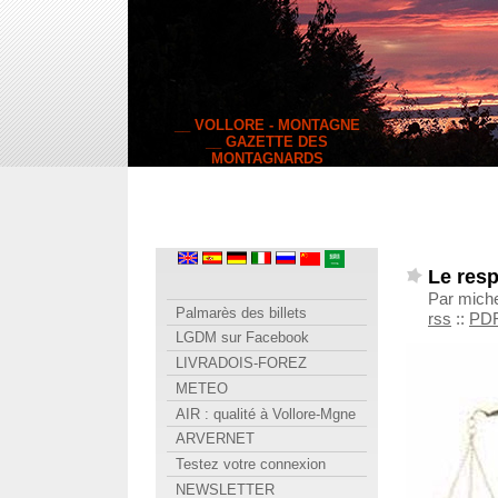
__ VOLLORE - MONTAGNE
__ GAZETTE DES
MONTAGNARDS
Le respe
Par michel
Palmarès des billets
rss
::
PD
LGDM sur Facebook
LIVRADOIS-FOREZ
METEO
AIR : qualité à Vollore-Mgne
ARVERNET
Testez votre connexion
NEWSLETTER