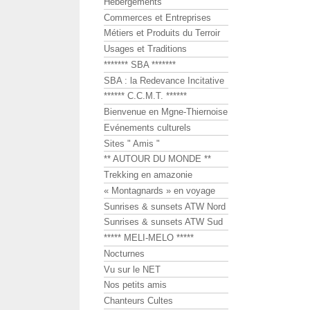
Hébergements
Commerces et Entreprises
Métiers et Produits du Terroir
Usages et Traditions
******* SBA *******
SBA : la Redevance Incitative
****** C.C.M.T. ******
Bienvenue en Mgne-Thiernoise
Evénements culturels
Sites " Amis "
** AUTOUR DU MONDE **
Trekking en amazonie
« Montagnards » en voyage
Sunrises & sunsets ATW Nord
Sunrises & sunsets ATW Sud
***** MELI-MELO *****
Nocturnes
Vu sur le NET
Nos petits amis
Chanteurs Cultes