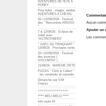
AVENTURES DE l'ETE A
PONEY
Pour Ados : stages, randos
AVENTURES A CHEVAL
Commentai
02->12/08/2026 : Festival
Aucun comme
des " Rencontres ARIOSO
"
Ajouter un
7 & 12/08/26 : Eclipse de
soleil avec
Les commenta
"ASTROTHIERS"
" GAEC DU TRINQUART "
13/08/26 : Prochaine vente
20->22/08/2026 : Festival
des insectes (
VISCOMTAT )
21/08/26 : MARCHE D'ETE
PIZZAS " Click & Collect "
: les vendredis et samedis
Dimanche soir V-M:
Crep'yo
<><><><><><><><>
***** MELI-MELO *****
Info route 63