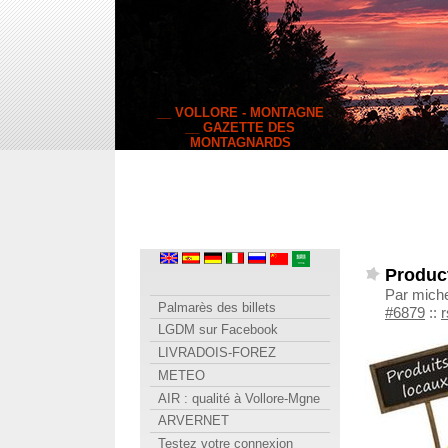
__ VOLLORE - MONTAGNE
__ GAZETTE DES
MONTAGNARDS
Produc
Par miche
Palmarès des billets
#6879
::
r
LGDM sur Facebook
LIVRADOIS-FOREZ
METEO
AIR : qualité à Vollore-Mgne
ARVERNET
Testez votre connexion