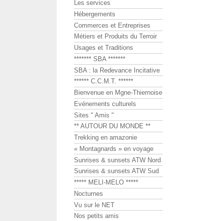
Les services
Hébergements
Commerces et Entreprises
Métiers et Produits du Terroir
Usages et Traditions
******* SBA *******
SBA : la Redevance Incitative
****** C.C.M.T. ******
Bienvenue en Mgne-Thiernoise
Evénements culturels
Sites " Amis "
** AUTOUR DU MONDE **
Trekking en amazonie
« Montagnards » en voyage
Sunrises & sunsets ATW Nord
Sunrises & sunsets ATW Sud
***** MELI-MELO *****
Nocturnes
Vu sur le NET
Nos petits amis