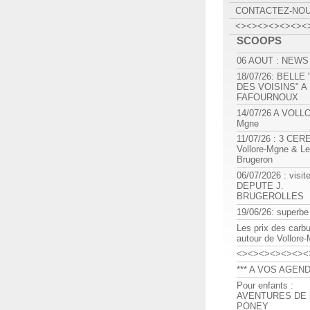
CONTACTEZ-NO
<><><><><><><
SCOOPS
06 AOUT : NEWS
18/07/26: BELLE
DES VOISINS" A
FAFOURNOUX
14/07/26 A VOLL
Mgne
11/07/26 : 3 CE
Vollore-Mgne & Le
Brugeron
06/07/2026 : visit
DEPUTE J.
BRUGEROLLES
19/06/26: superbe
Les prix des carb
autour de Vollore
<><><><><><><
*** A VOS AGEND
Pour enfants :
AVENTURES DE l
PONEY