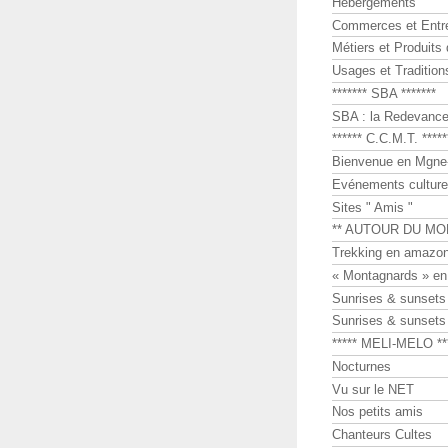
Hébergements
Commerces et Entr
Métiers et Produits 
Usages et Tradition
******* SBA *******
SBA : la Redevance 
****** C.C.M.T. *****
Bienvenue en Mgne-
Evénements culture
Sites " Amis "
** AUTOUR DU MO
Trekking en amazon
« Montagnards » en
Sunrises & sunset
Sunrises & sunset
***** MELI-MELO **
Nocturnes
Vu sur le NET
Nos petits amis
Chanteurs Cultes