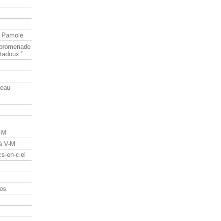
e Pamole
e promenade
tadoux "
teau
V-M
 à V-M
s-en-ciel
os