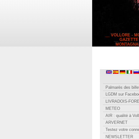
__ VOLLORE - 
__ GAZETTE
MONTAGNA
Palmarès des bille
LGDM sur Facebo
LIVRADOIS-FOR
METEO
AIR : qualité à Vol
ARVERNET
Testez votre conn
NEWSLETTER