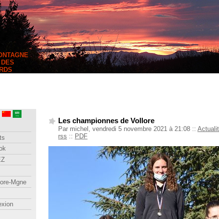
MONTAGNE
 DES
RDS
Les championnes de Vollore
Par michel, vendredi 5 novembre 2021 à 21:08
::
Actuali
rss
::
PDF
ts
ok
EZ
lore-Mgne
exion