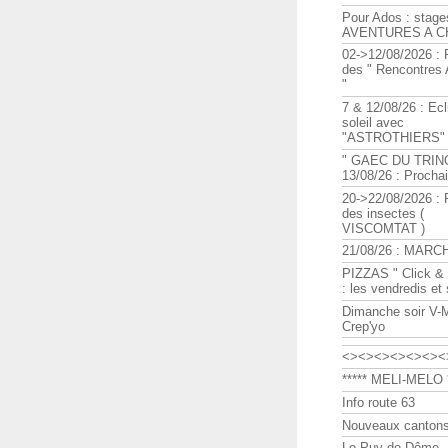
Pour Ados : stage
AVENTURES A C
02->12/08/2026 : 
des " Rencontre
"
7 & 12/08/26 : Ecl
soleil avec
"ASTROTHIERS"
" GAEC DU TRIN
13/08/26 : Procha
20->22/08/2026 : 
des insectes (
VISCOMTAT )
21/08/26 : MARC
PIZZAS " Click & 
: les vendredis et
Dimanche soir V-
Crep'yo
<><><><><><><
***** MELI-MELO *
Info route 63
Nouveaux cantons
Le Puy de Dôme