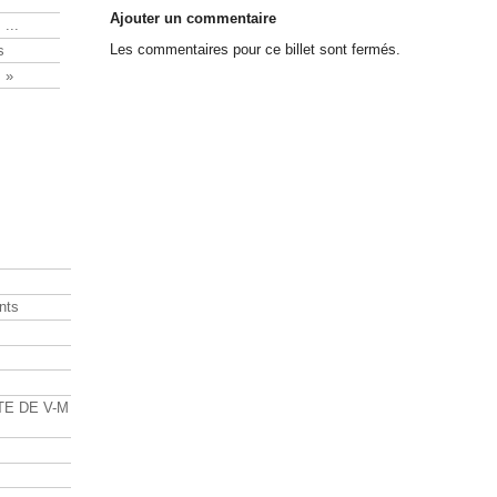
Ajouter un commentaire
 ...
Les commentaires pour ce billet sont fermés.
s
 »
nts
s
TE DE V-M