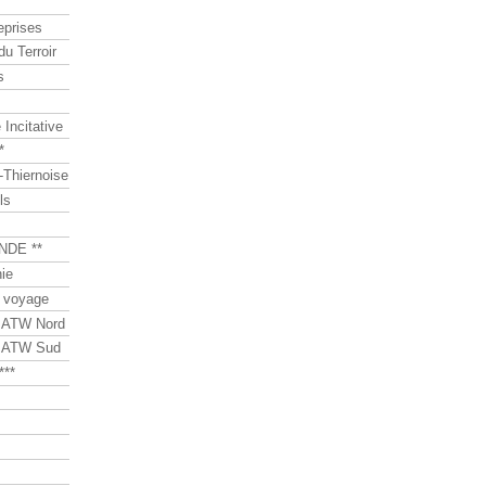
eprises
du Terroir
s
Incitative
*
Thiernoise
ls
NDE **
ie
 voyage
s ATW Nord
s ATW Sud
***