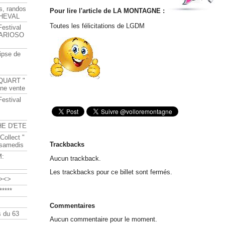
s, randos
Pour lire l'article de LA MONTAGNE :
HEVAL
Toutes les félicitations de LGDM
Festival
s ARIOSO
ipse de
QUART "
ine vente
Festival
HE D'ETE
Collect "
Trackbacks
 samedis
M:
Aucun trackback.
Les trackbacks pour ce billet sont fermés.
><>
****
Commentaires
 du 63
Aucun commentaire pour le moment.