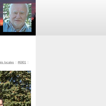
tés locales
::
#6901
::