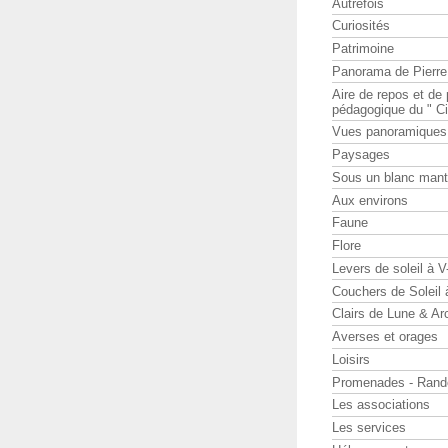
Autrefois
Curiosités
Patrimoine
Panorama de Pierr
Aire de repos et d
pédagogique du " Ci
Vues panoramiques
Paysages
Sous un blanc man
Aux environs
Faune
Flore
Levers de soleil à 
Couchers de Soleil
Clairs de Lune & Arc
Averses et orages
Loisirs
Promenades - Rand
Les associations
Les services