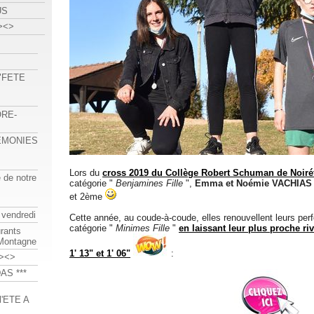
US
><>
 "FETE
ORE-
REMONIES
Lors du
cross 2019 du Collège Robert Schuman de Noiré
e de notre
catégorie "
Benjamines Fille
",
Emma et Noémie VACHIAS
et 2ème
 vendredi
Cette année, au coude-à-coude, elles renouvellent leurs pe
catégorie "
Minimes Fille
"
en laissant leur plus proche ri
urants
-Montagne
1' 13" et 1' 06"
:
><>
AS ***
'ETE A