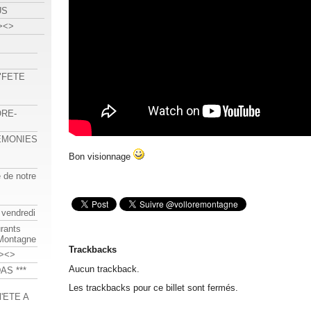
US
><>
 "FETE
ORE-
REMONIES
Bon visionnage
e de notre
 vendredi
urants
-Montagne
Trackbacks
><>
Aucun trackback.
AS ***
Les trackbacks pour ce billet sont fermés.
'ETE A