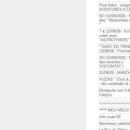
Pour Ados : stage
AVENTURES A C
02->12/08/2026 : 
des " Rencontre
"
7 & 12/08/26 : Ecl
soleil avec
"ASTROTHIERS"
" GAEC DU TRIN
13/08/26 : Procha
20->22/08/2026 : 
des insectes (
VISCOMTAT )
21/08/26 : MARC
PIZZAS " Click & 
: les vendredis et
Dimanche soir V-
Crep'yo
<><><><><><><
***** MELI-MELO *
Info route 63
Nouveaux cantons
Le Puy de Dôme