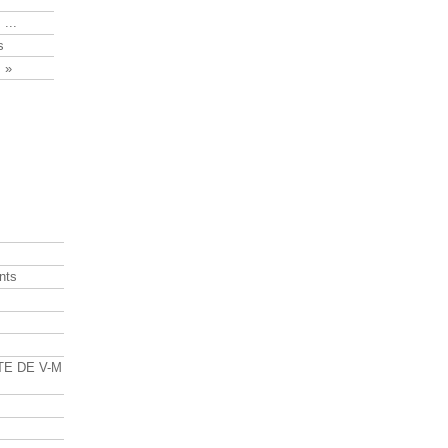
 ...
s
 »
nts
s
TE DE V-M