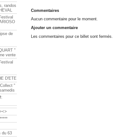
s, randos
HEVAL
Commentaires
Festival
Aucun commentaire pour le moment.
s ARIOSO
Ajouter un commentaire
ipse de
Les commentaires pour ce billet sont fermés.
QUART "
ine vente
Festival
HE D'ETE
Collect "
 samedis
M:
><>
****
 du 63