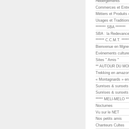
Hébergements
Commerces et Entr
Métiers et Produits 
Usages et Tradition
******* SBA *******
SBA : la Redevance 
****** C.C.M.T. *****
Bienvenue en Mgne-
Evénements culture
Sites " Amis "
** AUTOUR DU MO
Trekking en amazon
« Montagnards » en
Sunrises & sunset
Sunrises & sunset
***** MELI-MELO **
Nocturnes
Vu sur le NET
Nos petits amis
Chanteurs Cultes