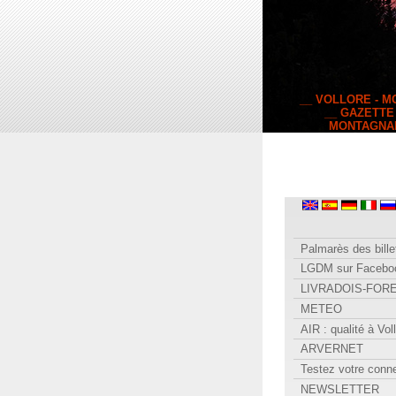
__ VOLLORE - 
__ GAZETTE
MONTAGNA
Palmarès des bille
LGDM sur Facebo
LIVRADOIS-FOR
METEO
AIR : qualité à Vol
ARVERNET
Testez votre conn
NEWSLETTER