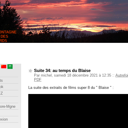
MONTAGNE
 DES
RDS
Suite 34: au temps du Blaise
Par michel, samedi 18 décembre 2021 à 12:35
::
Autrefo
PDF
ts
ok
La suite des extraits de films super 8 du " Blaise " :
EZ
lore-Mgne
exion