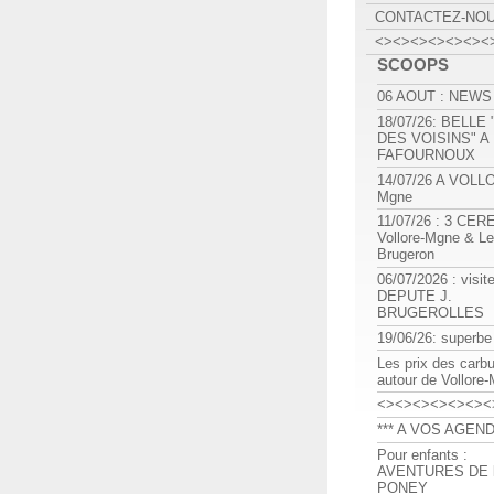
CONTACTEZ-NO
<><><><><><><
SCOOPS
06 AOUT : NEWS
18/07/26: BELLE
DES VOISINS" A
FAFOURNOUX
14/07/26 A VOLL
Mgne
11/07/26 : 3 CE
Vollore-Mgne & Le
Brugeron
06/07/2026 : visit
DEPUTE J.
BRUGEROLLES
19/06/26: superbe
Les prix des carb
autour de Vollore
<><><><><><><
*** A VOS AGEND
Pour enfants :
AVENTURES DE l
PONEY