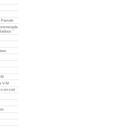
e Pamole
e promenade
tadoux "
teau
V-M
 à V-M
s-en-ciel
os