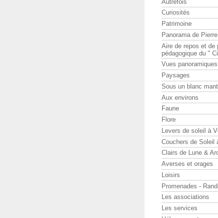
Autrefois
Curiosités
Patrimoine
Panorama de Pierr
Aire de repos et d
pédagogique du " Ci
Vues panoramiques
Paysages
Sous un blanc man
Aux environs
Faune
Flore
Levers de soleil à 
Couchers de Soleil
Clairs de Lune & Arc
Averses et orages
Loisirs
Promenades - Rand
Les associations
Les services