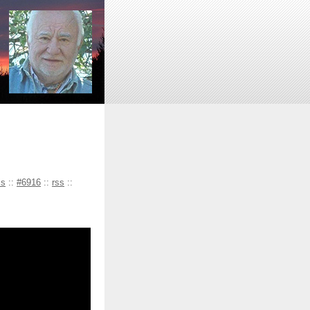
is
::
#6916
::
rss
::