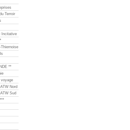
eprises
du Terroir
s
Incitative
*
Thiernoise
ls
NDE **
ie
 voyage
s ATW Nord
s ATW Sud
***