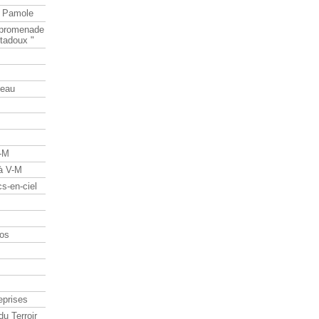
e Pamole
e promenade
tadoux "
teau
V-M
 à V-M
s-en-ciel
os
eprises
du Terroir