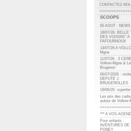
CONTACTEZ-NO
<><><><><><><
SCOOPS
05 AOUT : NEWS
18/07/26: BELLE
DES VOISINS" A
FAFOURNOUX
14/07/26 A VOLL
Mgne
11/07/26 : 3 CE
Vollore-Mgne & Le
Brugeron
06/07/2026 : visit
DEPUTE J.
BRUGEROLLES
19/06/26: superbe
Les prix des carb
autour de Vollore
<><><><><><><
*** A VOS AGEND
Pour enfants :
AVENTURES DE l
PONEY