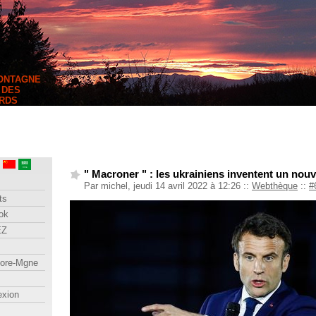
MONTAGNE
 DES
RDS
" Macroner " : les ukrainiens inventent un nou
Par michel, jeudi 14 avril 2022 à 12:26
::
Webthèque
::
#
ts
ok
EZ
lore-Mgne
exion