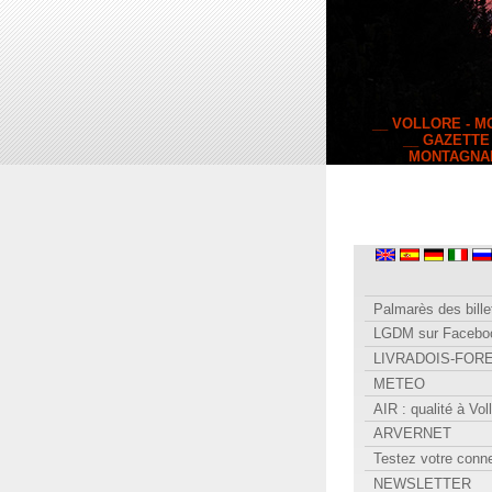
__ VOLLORE - 
__ GAZETTE
MONTAGNA
Palmarès des bille
LGDM sur Facebo
LIVRADOIS-FOR
METEO
AIR : qualité à Vol
ARVERNET
Testez votre conn
NEWSLETTER