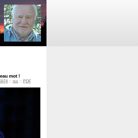
veau mot !
6974
::
rss
::
PDF