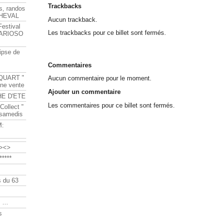
Trackbacks
s, randos
HEVAL
Aucun trackback.
Festival
Les trackbacks pour ce billet sont fermés.
s ARIOSO
ipse de
Commentaires
QUART "
Aucun commentaire pour le moment.
ine vente
Ajouter un commentaire
HE D'ETE
Les commentaires pour ce billet sont fermés.
Collect "
 samedis
M:
><>
****
 du 63
 ...
s