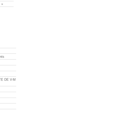
 »
nts
s
TE DE V-M