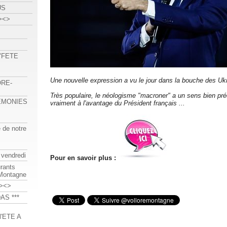
US
><>
 "FETE
Une nouvelle expression a vu le jour dans la bouche des Ukr
ORE-
Très populaire, le néologisme "macroner" a un sens bien préc
REMONIES
vraiment à l'avantage du Président français ...
e de notre
 vendredi
Pour en savoir plus :
urants
-Montagne
><>
AS ***
'ETE A