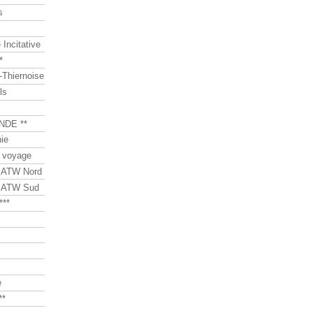
s
Incitative
*
Thiernoise
ls
NDE **
ie
 voyage
s ATW Nord
s ATW Sud
***
e
**