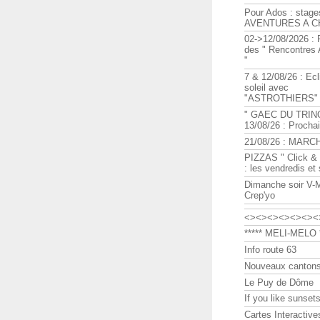
Pour Ados : stage
AVENTURES A C
02->12/08/2026 : 
des " Rencontre
"
7 & 12/08/26 : Ecl
soleil avec
"ASTROTHIERS"
" GAEC DU TRIN
13/08/26 : Procha
21/08/26 : MARC
PIZZAS " Click & 
: les vendredis et
Dimanche soir V-
Crep'yo
<><><><><><><
***** MELI-MELO *
Info route 63
Nouveaux cantons
Le Puy de Dôme
If you like sunsets
Cartes Interactive