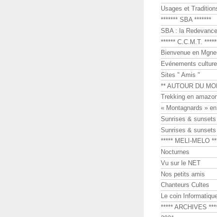
Usages et Tradition
******* SBA *******
SBA : la Redevance 
****** C.C.M.T. *****
Bienvenue en Mgne-
Evénements culture
Sites " Amis "
** AUTOUR DU MO
Trekking en amazon
« Montagnards » en
Sunrises & sunset
Sunrises & sunset
***** MELI-MELO **
Nocturnes
Vu sur le NET
Nos petits amis
Chanteurs Cultes
Le coin Informatiqu
***** ARCHIVES ***