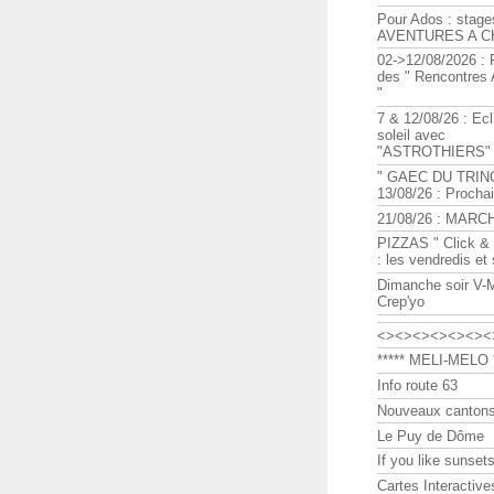
Pour Ados : stage
AVENTURES A C
02->12/08/2026 : 
des " Rencontre
"
7 & 12/08/26 : Ecl
soleil avec
"ASTROTHIERS"
" GAEC DU TRIN
13/08/26 : Procha
21/08/26 : MARC
PIZZAS " Click & 
: les vendredis et
Dimanche soir V-
Crep'yo
<><><><><><><
***** MELI-MELO *
Info route 63
Nouveaux cantons
Le Puy de Dôme
If you like sunsets
Cartes Interactive