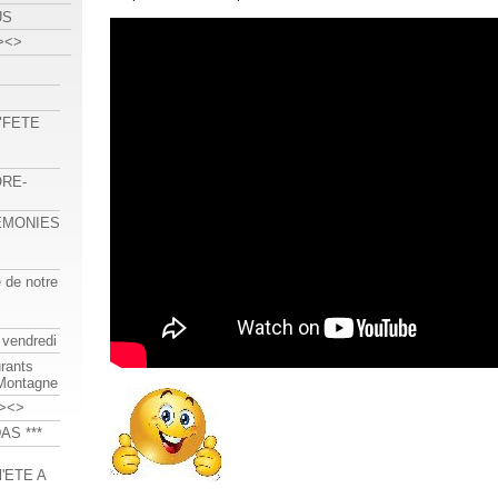
US
><>
 "FETE
ORE-
REMONIES
e de notre
 vendredi
urants
-Montagne
><>
AS ***
'ETE A