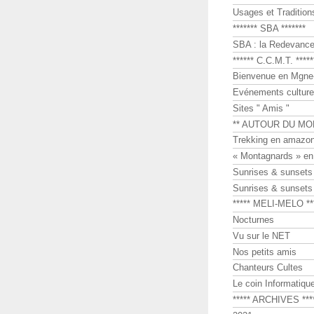
Usages et Tradition
******* SBA *******
SBA : la Redevance 
****** C.C.M.T. *****
Bienvenue en Mgne-
Evénements culture
Sites " Amis "
** AUTOUR DU MO
Trekking en amazon
« Montagnards » en
Sunrises & sunset
Sunrises & sunset
***** MELI-MELO **
Nocturnes
Vu sur le NET
Nos petits amis
Chanteurs Cultes
Le coin Informatiqu
***** ARCHIVES ***