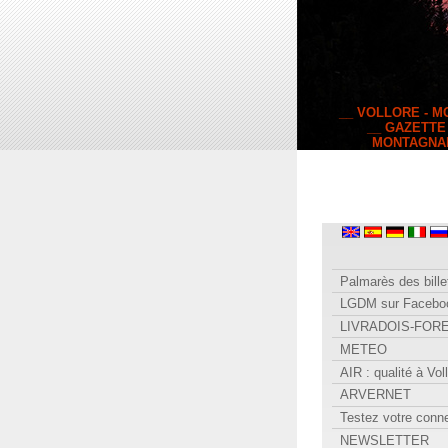
__ VOLLORE - 
__ GAZETTE
MONTAGNA
Palmarès des bille
LGDM sur Facebo
LIVRADOIS-FOR
METEO
AIR : qualité à Vol
ARVERNET
Testez votre conn
NEWSLETTER