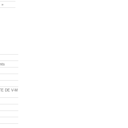
 »
nts
s
TE DE V-M