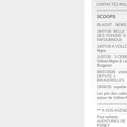
CONTACTEZ-NO
<><><><><><><
SCOOPS
05 AOUT : NEWS
18/07/26: BELLE
DES VOISINS" A
FAFOURNOUX
14/07/26 A VOLL
Mgne
11/07/26 : 3 CE
Vollore-Mgne & Le
Brugeron
06/07/2026 : visit
DEPUTE J.
BRUGEROLLES
19/06/26: superbe
Les prix des carb
autour de Vollore
<><><><><><><
*** A VOS AGEND
Pour enfants :
AVENTURES DE l
PONEY