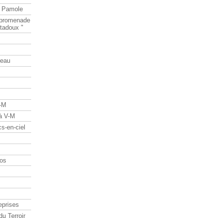
e Pamole
e promenade
tadoux "
teau
V-M
 à V-M
s-en-ciel
os
eprises
du Terroir