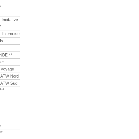
s
Incitative
*
Thiernoise
ls
NDE **
ie
 voyage
s ATW Nord
s ATW Sud
***
e
**