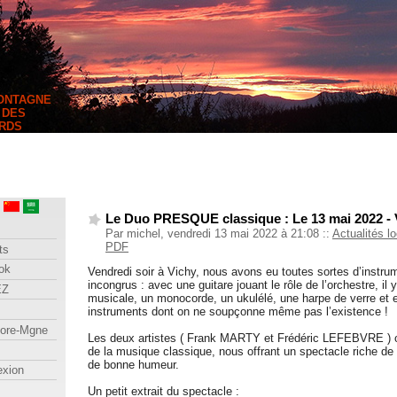
MONTAGNE
 DES
RDS
Le Duo PRESQUE classique : Le 13 mai 2022 - 
Par michel, vendredi 13 mai 2022 à 21:08
::
Actualités l
PDF
ts
ok
Vendredi soir à Vichy, nous avons eu toutes sortes d’instru
incongrus : avec une guitare jouant le rôle de l’orchestre, il 
EZ
musicale, un monocorde, un ukulélé, une harpe de verre et 
instruments dont on ne soupçonne même pas l’existence !
lore-Mgne
Les deux artistes ( Frank MARTY et Frédéric LEFEBVRE ) on
de la musique classique, nous offrant un spectacle riche de
de bonne humeur.
exion
Un petit extrait du spectacle :