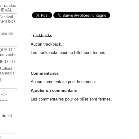
s, randos
HEVAL
Festival
s ARIOSO
ipse de
Trackbacks
Aucun trackback.
QUART "
Les trackbacks pour ce billet sont fermés.
ine vente
HE D'ETE
Collect "
 samedis
Commentaires
M:
Aucun commentaire pour le moment.
Ajouter un commentaire
><>
Les commentaires pour ce billet sont fermés.
****
 du 63
 ...
s