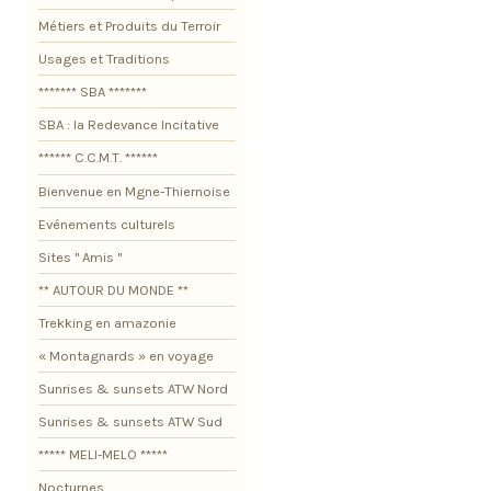
Métiers et Produits du Terroir
Usages et Traditions
******* SBA *******
SBA : la Redevance Incitative
****** C.C.M.T. ******
Bienvenue en Mgne-Thiernoise
Evénements culturels
Sites " Amis "
** AUTOUR DU MONDE **
Trekking en amazonie
« Montagnards » en voyage
Sunrises & sunsets ATW Nord
Sunrises & sunsets ATW Sud
***** MELI-MELO *****
Nocturnes