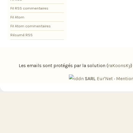
Fil RSS commentaires
Fil Atom
Fil Atom commentaires
Résumé RSS
Les emails sont protégés par la solution (
raKoonsKy
SARL
Eur'Net
·
Mention