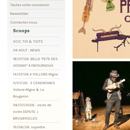
Testez votre connexion
Newsletter
Contactez-nous
Scoops
SCIC TOI & TOITS
09 AOUT : NEWS
18/07/26: BELLE "FETE DES
VOISINS" A FAFOURNOUX
14/07/26 A VOLLORE-Mgne
11/07/26 : 3 CEREMONIES
Vollore-Mgne & Le
Brugeron
06/07/2026 : visite de
notre DEPUTE J.
BRUGEROLLES
19/06/26: superbe