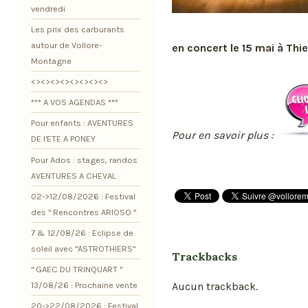
vendredi
Les prix des carburants
autour de Vollore-
en concert le 15 mai à Thi
Montagne
<><><><><><><><>
*** A VOS AGENDAS ***
Pour enfants : AVENTURES
Pour en savoir plus :
DE l'ETE A PONEY
Pour Ados : stages, randos
AVENTURES A CHEVAL
02->12/08/2026 : Festival
des " Rencontres ARIOSO "
7 & 12/08/26 : Eclipse de
soleil avec "ASTROTHIERS"
Trackbacks
" GAEC DU TRINQUART "
Aucun trackback.
13/08/26 : Prochaine vente
20->22/08/2026 : Festival