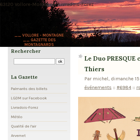
63120 Vollore-Montagne · Livradois-Forez
__ VOLLORE - MONTAGNE
__ GAZETTE DES
MONTAGNARDS
Rechercher
Le Duo PRESQUE cl
Thiers
La Gazette
Par michel, dimanche 15
événements
::
#6984
::
r
Palmarès des billets
LGDM sur Facebook
Livradois-Forez
Météo
Qualité de l'air
Arvernet