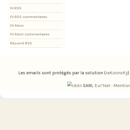
Fil RSS
Fil RSS commentaires
Fil Atom
Fil Atom commentaires
Résumé RSS
Les emails sont protégés par la solution (
raKoonsKy
SARL
Eur'Net
·
Mention