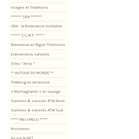
Usages et Traditions
******* SBA *******
SBA : la Redevance Incitative
****** C.C.M.T. ******
Bienvenue en Mgne-Thiernoise
Evénements culturels
Sites " Amis "
** AUTOUR DU MONDE **
Trekking en amazonie
« Montagnards » en voyage
Sunrises & sunsets ATW Nord
Sunrises & sunsets ATW Sud
***** MELI-MELO *****
Nocturnes
Vu sur le NET