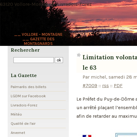
63120 Vollore-Montagne · Livradois-Forez
__ VOLLORE - MONTAGNE
__ GAZETTE DES
MONTAGNARDS
Rechercher
Limitation volonta
le 63
La Gazette
Par michel, samedi 28 m
#7009
::
rss
::
PDF
Palmarès des billets
LGDM sur Facebook
Le Préfet du Puy-de-Dôme a
Livradois-Forez
un arrêté plaçant l’ensemb
Météo
afin de retarder au maximum
Qualité de l'air
Arvernet