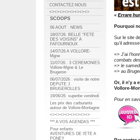
CONTACTEZ-NOUS
<><><><><><><><>
«
Errare hu
SCOOPS
Pourquoi not
06 AOUT : NEWS
18/07/26: BELLE "FETE
Sur le site d
DES VOISINS" A
qu'il adresse
FAFOURNOUX
14/07/26 A VOLLORE-
=>
J'ai l'ho
Mgne
combats des 8
11/07/26 : 3 CEREMONIES
=>
le samedi
Vollore-Mgne & Le
=>
au Bruge
Brugeron
06/07/2026 : visite de notre
Or, il n'y a
DEPUTE J.
Vollore-Mont
BRUGEROLLES
19/06/26: superbe vendredi
Pour en savo
Les prix des carburants
autour de Vollore-Montagne
<><><><><><><><>
*** A VOS AGENDAS ***
Pour enfants :
AVENTURES DE l'ETE A
PONEY
Par contre