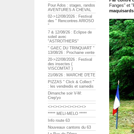
Fanges" et "
Pour Ados : stages, randos
AVENTURES A CHEVAL
maquisards
02->12/08/2026 : Festival
des " Rencontres ARIOSO
"
7 & 12/08/26 : Eclipse de
soleil avec
"ASTROTHIERS"
" GAEC DU TRINQUART "
13/08/26 : Prochaine vente
20->22/08/2026 : Festival
des insectes (
VISCOMTAT )
21/08/26 : MARCHE D'ETE
PIZZAS " Click & Collect "
: les vendredis et samedis
Dimanche soir V-M:
Crep'yo
<><><><><><><><>
***** MELI-MELO *****
Info route 63
Nouveaux cantons du 63
Le Puy de Dôme