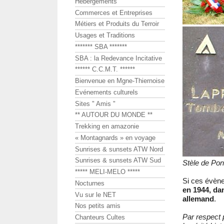
Hébergements
Commerces et Entreprises
Métiers et Produits du Terroir
Usages et Traditions
******* SBA *******
SBA : la Redevance Incitative
****** C.C.M.T. ******
Bienvenue en Mgne-Thiernoise
Evénements culturels
Sites " Amis "
** AUTOUR DU MONDE **
Trekking en amazonie
« Montagnards » en voyage
Sunrises & sunsets ATW Nord
Sunrises & sunsets ATW Sud
Stèle de Pon
***** MELI-MELO *****
Si ces évèn
Nocturnes
en 1944, da
Vu sur le NET
allemand
.
Nos petits amis
Par respect 
Chanteurs Cultes