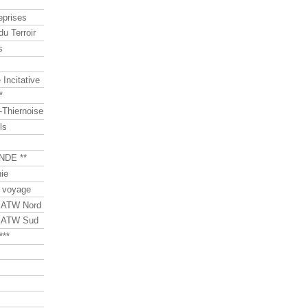
eprises
du Terroir
s
Incitative
*
Thiernoise
ls
NDE **
ie
 voyage
s ATW Nord
s ATW Sud
***