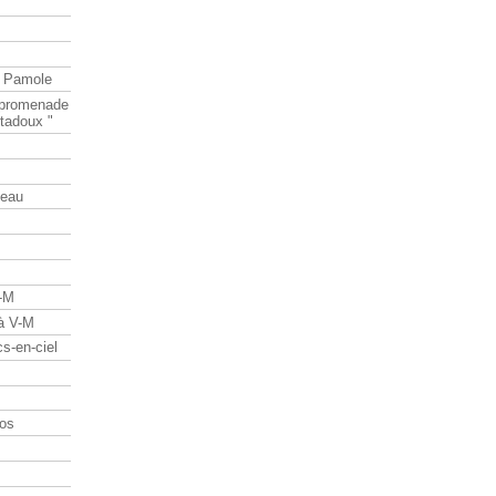
e Pamole
e promenade
tadoux "
teau
V-M
 à V-M
s-en-ciel
os