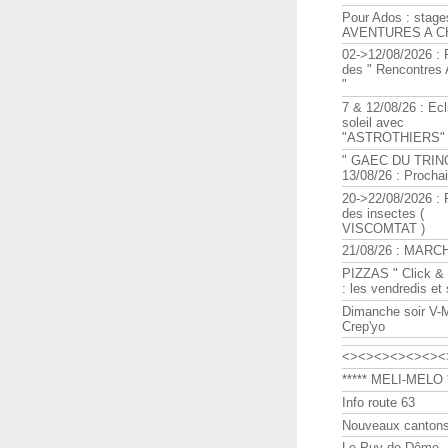
Pour Ados : stage
AVENTURES A C
02->12/08/2026 : 
des " Rencontre
"
7 & 12/08/26 : Ecl
soleil avec
"ASTROTHIERS"
" GAEC DU TRIN
13/08/26 : Procha
20->22/08/2026 : 
des insectes (
VISCOMTAT )
21/08/26 : MARC
PIZZAS " Click & 
: les vendredis et
Dimanche soir V-
Crep'yo
<><><><><><><
***** MELI-MELO *
Info route 63
Nouveaux cantons
Le Puy de Dôme