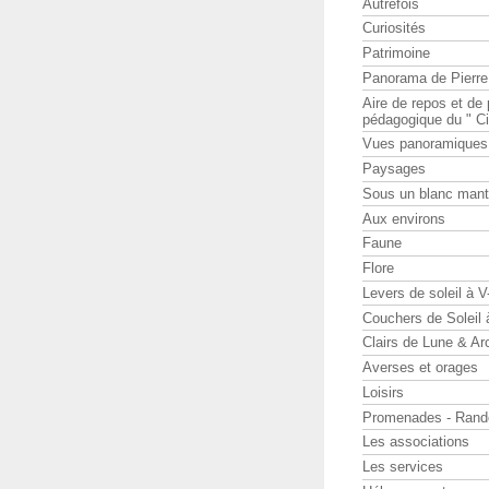
Autrefois
Curiosités
Patrimoine
Panorama de Pierr
Aire de repos et d
pédagogique du " Ci
Vues panoramiques
Paysages
Sous un blanc man
Aux environs
Faune
Flore
Levers de soleil à 
Couchers de Soleil
Clairs de Lune & Arc
Averses et orages
Loisirs
Promenades - Rand
Les associations
Les services