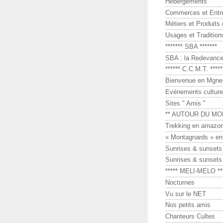
Hébergements
Commerces et Entr
Métiers et Produits 
Usages et Tradition
******* SBA *******
SBA : la Redevance 
****** C.C.M.T. *****
Bienvenue en Mgne-
Evénements culture
Sites " Amis "
** AUTOUR DU MO
Trekking en amazon
« Montagnards » en
Sunrises & sunset
Sunrises & sunset
***** MELI-MELO **
Nocturnes
Vu sur le NET
Nos petits amis
Chanteurs Cultes