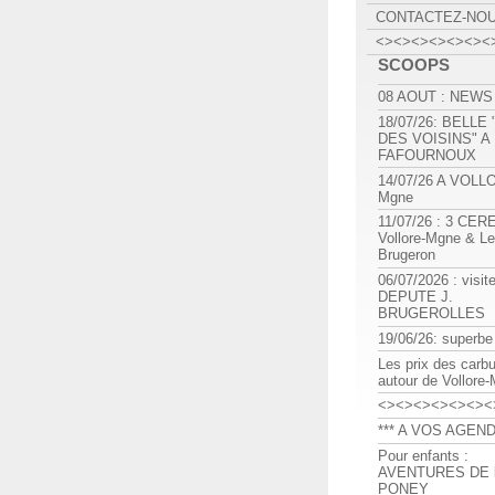
CONTACTEZ-NO
<><><><><><><
SCOOPS
08 AOUT : NEWS
18/07/26: BELLE
DES VOISINS" A
FAFOURNOUX
14/07/26 A VOLL
Mgne
11/07/26 : 3 CE
Vollore-Mgne & Le
Brugeron
06/07/2026 : visit
DEPUTE J.
BRUGEROLLES
19/06/26: superbe
Les prix des carb
autour de Vollore
<><><><><><><
*** A VOS AGEND
Pour enfants :
AVENTURES DE l
PONEY