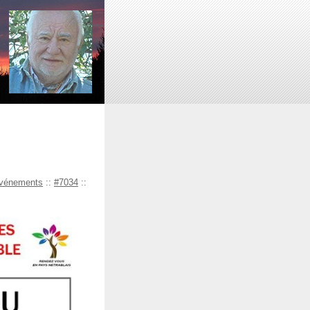
événements
::
#7034
::