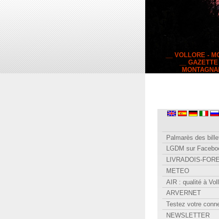
__ VOLLORE - 
__ GAZETTE
MONTAGNA
Palmarès des bille
LGDM sur Facebo
LIVRADOIS-FOR
METEO
AIR : qualité à Vol
ARVERNET
Testez votre conn
NEWSLETTER