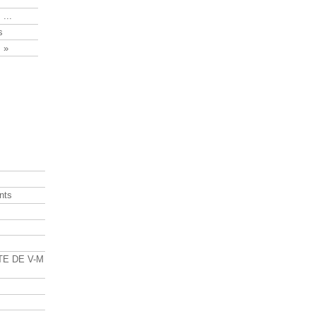
 ...
s
 »
nts
s
TE DE V-M