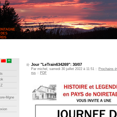
MONTAGNE
 DES
RDS
Jour "LeTrain634269": 30/07
Par michel, samedi 30 juillet 2022 à 11:51
::
Prochains 
rss
::
PDF
ts
ok
EZ
lore-Mgne
exion