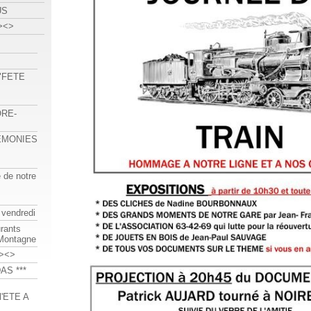
US
><>
 "FETE
ORE-
REMONIES
e de notre
 vendredi
urants
-Montagne
><>
AS ***
'ETE A