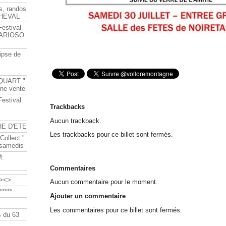
s, randos
HEVAL
Festival
s ARIOSO
ipse de
QUART "
ine vente
Festival
Trackbacks
Aucun trackback.
HE D'ETE
Les trackbacks pour ce billet sont fermés.
Collect "
 samedis
M:
Commentaires
><>
Aucun commentaire pour le moment.
****
Ajouter un commentaire
Les commentaires pour ce billet sont fermés.
 du 63