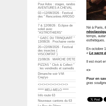
Pour Ados : stages, randos
AVENTURES A CHEVAL
02->12/08/2026 : Festival
des " Rencontres ARIOSO
"
7 & 12/08/26 : Eclipse de
Né à Paris, i
soleil avec
néoclassiq
"ASTROTHIERS"
temps, autan
" GAEC DU TRINQUART "
esthétiques.
13/08/26 : Prochaine vente
20->22/08/2026 : Festival
En octobre 18
des insectes (
«
Le sacre 
VISCOMTAT )
21/08/26 : MARCHE D'ETE
Il est mort e
PIZZAS " Click & Collect "
: les vendredis et samedis
<>
Dimanche soir V-M:
Crep'yo
Pour en savo
gras soulign
<><><><><><><><>
***** MELI-MELO *****
Info route 63
Nouveaux cantons du 63
Le Puy de Dôme