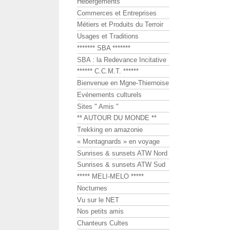
Hébergements
Commerces et Entreprises
Métiers et Produits du Terroir
Usages et Traditions
******* SBA *******
SBA : la Redevance Incitative
****** C.C.M.T. ******
Bienvenue en Mgne-Thiernoise
Evénements culturels
Sites " Amis "
** AUTOUR DU MONDE **
Trekking en amazonie
« Montagnards » en voyage
Sunrises & sunsets ATW Nord
Sunrises & sunsets ATW Sud
***** MELI-MELO *****
Nocturnes
Vu sur le NET
Nos petits amis
Chanteurs Cultes