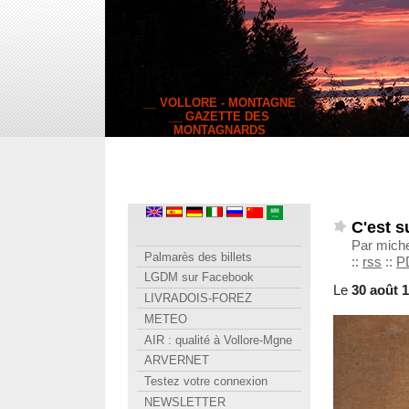
__ VOLLORE - MONTAGNE
__ GAZETTE DES
MONTAGNARDS
C'est s
Par miche
Palmarès des billets
::
rss
::
P
LGDM sur Facebook
Le
30 août 
LIVRADOIS-FOREZ
METEO
AIR : qualité à Vollore-Mgne
ARVERNET
Testez votre connexion
NEWSLETTER