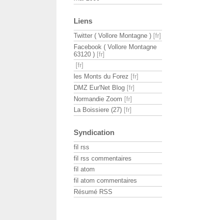
Liens
Twitter ( Vollore Montagne )
Facebook ( Vollore Montagne
63120 )
les Monts du Forez
DMZ Eur'Net Blog
Normandie Zoom
La Boissiere (27)
Syndication
fil rss
fil rss commentaires
fil atom
fil atom commentaires
Résumé RSS