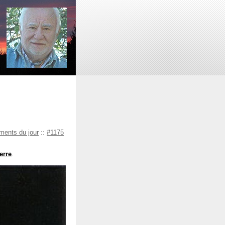
ents du jour
::
#1175
erre
.