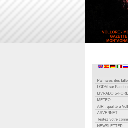
__ VOLLORE - 
__ GAZETTE
MONTAGNA
Palmarès des bille
LGDM sur Facebo
LIVRADOIS-FOR
METEO
AIR : qualité à Vol
ARVERNET
Testez votre conn
NEWSLETTER