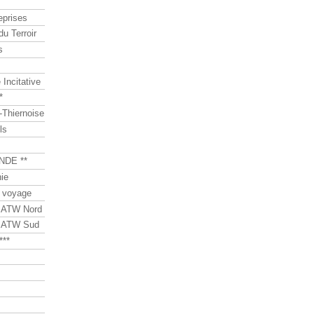
eprises
du Terroir
s
Incitative
*
Thiernoise
ls
NDE **
ie
 voyage
s ATW Nord
s ATW Sud
***