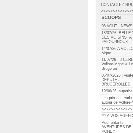
CONTACTEZ-NO
<><><><><><><
SCOOPS
08 AOUT : NEWS
18/07/26: BELLE
DES VOISINS" A
FAFOURNOUX
14/07/26 A VOLL
Mgne
11/07/26 : 3 CE
Vollore-Mgne & Le
Brugeron
06/07/2026 : visit
DEPUTE J.
BRUGEROLLES
19/06/26: superbe
Les prix des carb
autour de Vollore
<><><><><><><
*** A VOS AGEND
Pour enfants :
AVENTURES DE l
PONEY