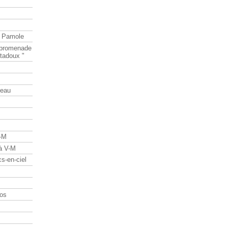
e Pamole
e promenade
tadoux "
teau
V-M
 à V-M
s-en-ciel
os