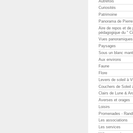
Autrefois
Curiosités
Patrimoine
Panorama de Pierr
Aire de repos et d
pédagogique du " Ci
Vues panoramiques
Paysages
Sous un blanc man
Aux environs
Faune
Flore
Levers de soleil à 
Couchers de Soleil
Clairs de Lune & Arc
Averses et orages
Loisirs
Promenades - Rand
Les associations
Les services