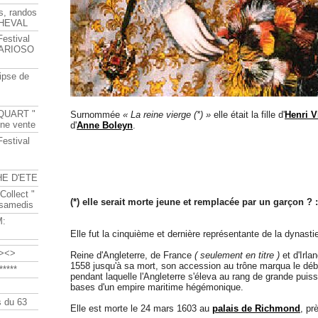
s, randos
HEVAL
Festival
s ARIOSO
ipse de
QUART "
Surnommée
« La reine vierge (*) »
elle était la fille d'
Henri V
ine vente
d'
Anne Boleyn
.
Festival
HE D'ETE
Collect "
(*) elle serait morte jeune et remplacée par un garçon ? :
 samedis
M:
Elle fut la cinquième et dernière représentante de la dynast
><>
Reine d'Angleterre, de France
( seulement en titre )
et d'Irl
1558 jusqu'à sa mort, son accession au trône marqua le déb
****
pendant laquelle l'Angleterre s'éleva au rang de grande puis
bases d'un empire maritime hégémonique.
 du 63
Elle est morte le 24 mars 1603 au
palais de Richmond
, pr