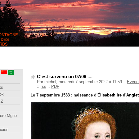
MONTAGNE
 DES
RDS
C'est survenu un 07/09 ....
Par michel, mercredi 7 septembre 2022 à 11:59
::
Evénem
::
rss
::
PDF
ts
ok
Le
7 septembre 1533 : naissance d'
Élisabeth Ire d'Anglet
EZ
lore-Mgne
exion