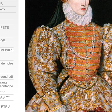
US
><>
 "FETE
ORE-
REMONIES
e de notre
 vendredi
urants
-Montagne
><>
AS ***
'ETE A