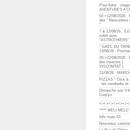
Pour Ados : stage
AVENTURES A C
02->12/08/2026 : 
des " Rencontre
"
7 & 12/08/26 : Ecl
soleil avec
"ASTROTHIERS"
" GAEC DU TRIN
13/08/26 : Procha
20->22/08/2026 : 
des insectes (
VISCOMTAT )
21/08/26 : MARC
PIZZAS " Click & 
: les vendredis et
Dimanche soir V-
Crep'yo
<><><><><><><
***** MELI-MELO *
Info route 63
Nouveaux cantons
Le Puy de Dôme