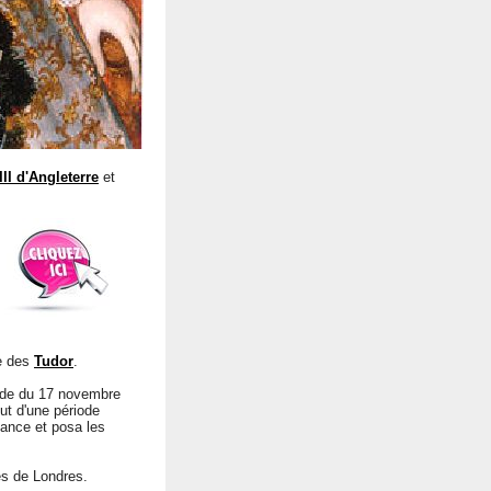
III d'Angleterre
et
ie des
Tudor
.
ande du 17 novembre
ut d'une période
sance et posa les
ès de Londres.