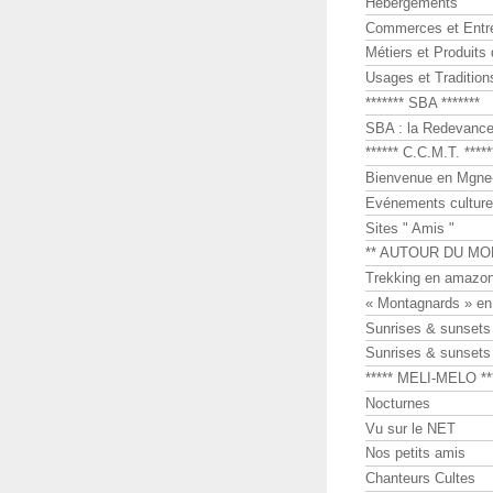
Hébergements
Commerces et Entr
Métiers et Produits 
Usages et Tradition
******* SBA *******
SBA : la Redevance 
****** C.C.M.T. *****
Bienvenue en Mgne-
Evénements culture
Sites " Amis "
** AUTOUR DU MO
Trekking en amazon
« Montagnards » en
Sunrises & sunset
Sunrises & sunset
***** MELI-MELO **
Nocturnes
Vu sur le NET
Nos petits amis
Chanteurs Cultes