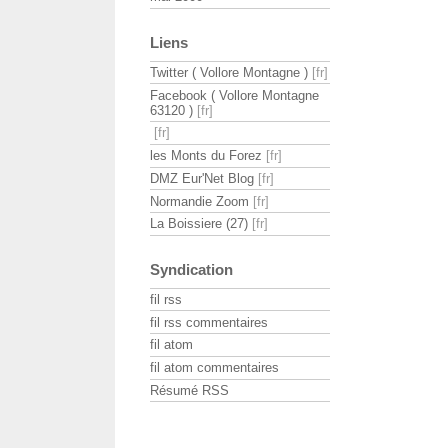
Liens
Twitter ( Vollore Montagne )
Facebook ( Vollore Montagne
63120 )
les Monts du Forez
DMZ Eur'Net Blog
Normandie Zoom
La Boissiere (27)
Syndication
fil rss
fil rss commentaires
fil atom
fil atom commentaires
Résumé RSS