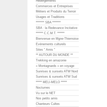
Hébergements
Commerces et Entreprises
Métiers et Produits du Terroir
Usages et Traditions
******* SBA *******
SBA : la Redevance Incitative
****** C.C.M.T. ******
Bienvenue en Mgne-Thiernoise
Evénements culturels
Sites " Amis "
** AUTOUR DU MONDE **
Trekking en amazonie
« Montagnards » en voyage
Sunrises & sunsets ATW Nord
Sunrises & sunsets ATW Sud
***** MELI-MELO *****
Nocturnes
Vu sur le NET
Nos petits amis
Chanteurs Cultes