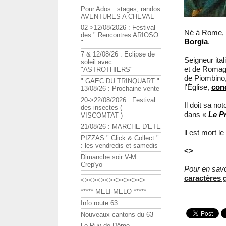
Pour Ados : stages, randos
AVENTURES A CHEVAL
02->12/08/2026 : Festival
Né à Rome, il
des " Rencontres ARIOSO
Borgia
.
"
7 & 12/08/26 : Eclipse de
Seigneur ital
soleil avec
et de Romagn
"ASTROTHIERS"
de Piombino,
" GAEC DU TRINQUART "
l'Église,
con
13/08/26 : Prochaine vente
20->22/08/2026 : Festival
Il doit sa no
des insectes (
dans «
Le P
VISCOMTAT )
21/08/26 : MARCHE D'ETE
ll est mort 
PIZZAS " Click & Collect "
: les vendredis et samedis
<>
Dimanche soir V-M:
Crep'yo
Pour en savo
caractères 
<><><><><><><><>
***** MELI-MELO *****
Info route 63
Nouveaux cantons du 63
Le Puy de Dôme