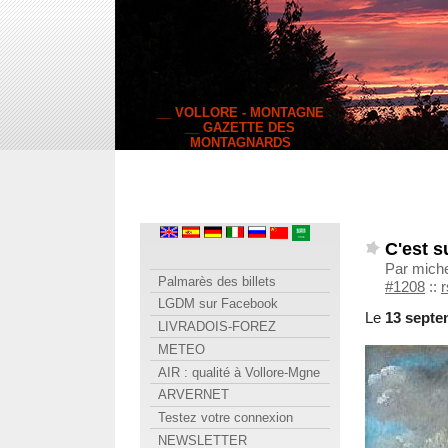
__ VOLLORE - MONTAGNE
__ GAZETTE DES
MONTAGNARDS
C'est s
Par miche
Palmarès des billets
#1208
::
r
LGDM sur Facebook
Le
13 septe
LIVRADOIS-FOREZ
METEO
AIR : qualité à Vollore-Mgne
ARVERNET
Testez votre connexion
NEWSLETTER