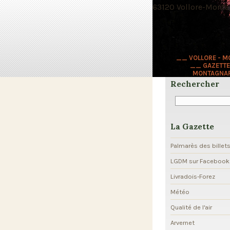
63120 Vollore-Montag
__ VOLLORE - 
__ GAZETTE
MONTAGNA
Rechercher
La Gazette
Palmarès des billet
LGDM sur Facebook
Livradois-Forez
Météo
Qualité de l'air
Arvernet