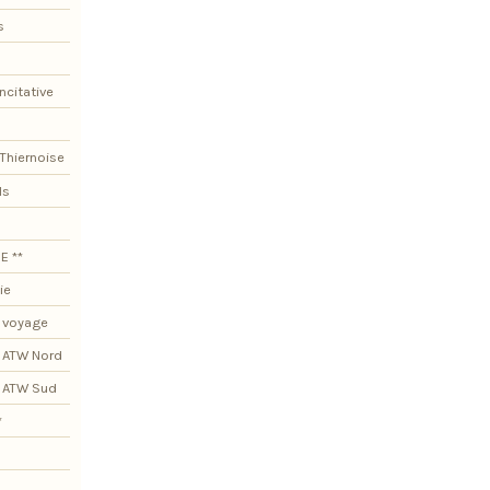
s
ncitative
Thiernoise
ls
E **
ie
 voyage
 ATW Nord
s ATW Sud
*