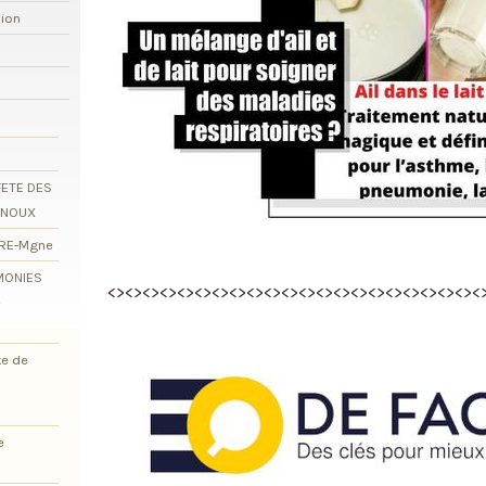
xion
FETE DES
RNOUX
ORE-Mgne
EMONIES
<><><><><><><><><><><><><><><><><><><><><><
e
te de
e