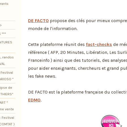
urants
DE FACTO
propose des clés pour mieux compre
>
monde de l'information.
 ***
ENTURES
Cette plateforme réunit des
fact-checks
de méd
référence ( AFP, 20 Minutes, Libération, Les Surl
s, randos
Franceinfo ) ainsi que des tutoriels, des analyse
VAL
pour aider enseignants, chercheurs et grand pub
Festival
les fake news.
ARIOSO "
lipse de
DE FACTO est la plateforme française du collecti
OTHIERS"
EDMO
.
ART "
ine vente
 Festival
SCOMTAT )