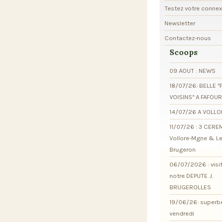
Testez votre conne
Newsletter
Contactez-nous
Scoops
09 AOUT : NEWS
18/07/26: BELLE "
VOISINS" A FAFOU
14/07/26 A VOLL
11/07/26 : 3 CER
Vollore-Mgne & L
Brugeron
06/07/2026 : visi
notre DEPUTE J.
BRUGEROLLES
19/06/26: superb
vendredi