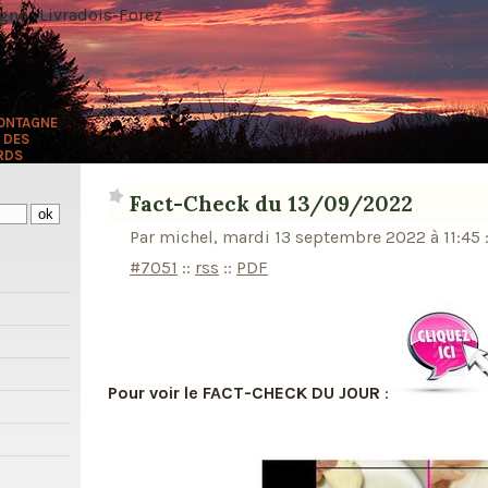
ne · Livradois-Forez
MONTAGNE
 DES
RDS
Fact-Check du 13/09/2022
Par michel, mardi 13 septembre 2022 à 11:45
#7051
::
rss
::
PDF
s
Pour voir le FACT-CHECK DU JOUR
: