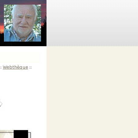
::
Webthèque
::