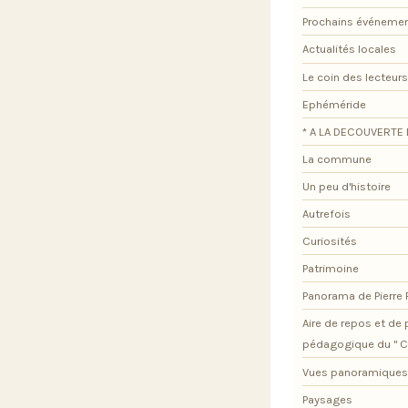
Prochains événeme
Actualités locales
Le coin des lecteurs
Ephéméride
* A LA DECOUVERTE 
La commune
Un peu d'histoire
Autrefois
Curiosités
Patrimoine
Panorama de Pierre
Aire de repos et d
pédagogique du " C
Vues panoramiques
Paysages