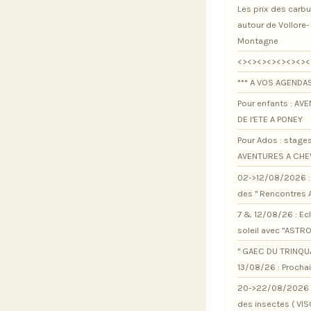
Les prix des carb
autour de Vollore-
Montagne
<><><><><><><><
*** A VOS AGENDAS
Pour enfants : AV
DE l'ETE A PONEY
Pour Ados : stage
AVENTURES A CHE
02->12/08/2026 : 
des " Rencontres 
7 & 12/08/26 : Ec
soleil avec "ASTR
" GAEC DU TRINQU
13/08/26 : Procha
20->22/08/2026 :
des insectes ( VI