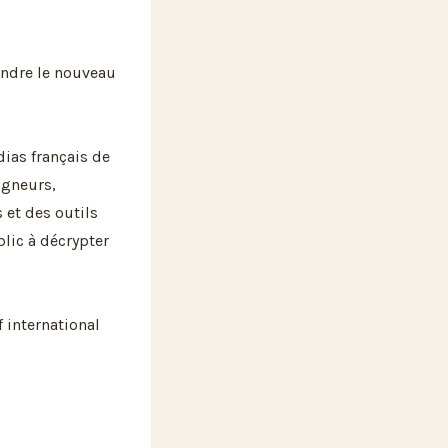
ndre le nouveau
ias français de
igneurs,
s et des outils
lic à décrypter
f international