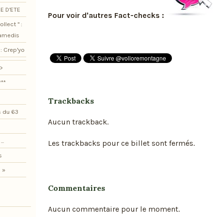
E D'ETE
Pour voir d'autres Fact-checks :
llect " :
samedis
: Crep'yo
>
***
Trackbacks
 du 63
Aucun trackback.
..
Les trackbacks pour ce billet sont fermés.
s
 »
Commentaires
Aucun commentaire pour le moment.