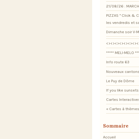
21/08/26 : MARCH
PIZZAS " Click & Co
les vendredis et 
Dimanche soir V-M
<><><><><><><><
***** MELI-MELO **
Info route 63
Nouveaux cantons
Le Puy de Dôme
If you like sunsets .
Cartes Interactive
« Cartes à thèmes
Sommaire
Accueil