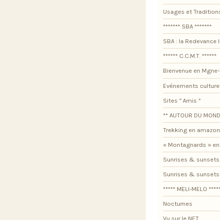
Usages et Tradition
******* SBA *******
SBA : la Redevance I
****** C.C.M.T. ******
Bienvenue en Mgne-
Evénements culture
Sites " Amis "
** AUTOUR DU MOND
Trekking en amazon
« Montagnards » en
Sunrises & sunsets
Sunrises & sunset
***** MELI-MELO ****
Nocturnes
Vu sur le NET