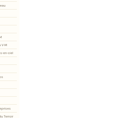
teau
-M
à V-M
s-en-ciel
os
eprises
du Terroir