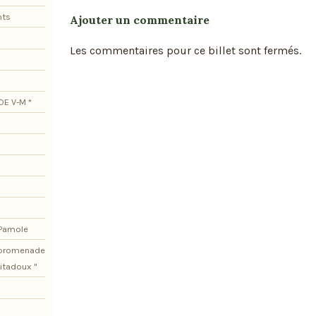
nts
Ajouter un commentaire
Les commentaires pour ce billet sont fermés.
DE V-M *
 Pamole
e promenade
itadoux "