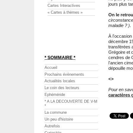
jours plus ta
Cartes Interactives
« Cartes à thèmes »
On le retro
circonstance
maladie ? )
.
À l'occasion 
décembre 19
transférées 
Grégoire et 
* SOMMAIRE *
cendres de C
l'ancien cim
Accueil
dépouille mor
Prochains événements
<>
Actualités locales
Le coin des lecteurs
Pour en savo
Ephéméride
caractères 
* A LA DECOUVERTE DE V-M
*
La commune
Un peu d'histoire
Autrefois
Curiosités