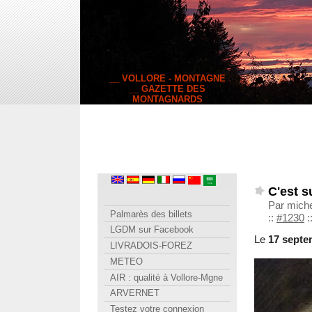
__ VOLLORE - MONTAGNE
__ GAZETTE DES
MONTAGNARDS
C'est s
Par mich
Palmarès des billets
::
#1230
:
LGDM sur Facebook
Le
17 septe
LIVRADOIS-FOREZ
METEO
AIR : qualité à Vollore-Mgne
ARVERNET
Testez votre connexion