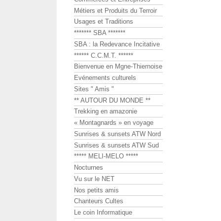
Métiers et Produits du Terroir
Usages et Traditions
******* SBA *******
SBA : la Redevance Incitative
****** C.C.M.T. ******
Bienvenue en Mgne-Thiernoise
Evénements culturels
Sites " Amis "
** AUTOUR DU MONDE **
Trekking en amazonie
« Montagnards » en voyage
Sunrises & sunsets ATW Nord
Sunrises & sunsets ATW Sud
***** MELI-MELO *****
Nocturnes
Vu sur le NET
Nos petits amis
Chanteurs Cultes
Le coin Informatique