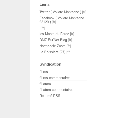
Liens
Twitter ( Vollore Montagne )
Facebook ( Vollore Montagne
63120 )
les Monts du Forez
DMZ Eur'Net Blog
Normandie Zoom
La Boissiere (27)
Syndication
fil rss
fil rss commentaires
fil atom
fil atom commentaires
Résumé RSS