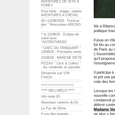
AVENTURES DE l'ETE A
PONEY
Pour Ados : stages, randos
AVENTURES A CHEVAL
02->12/08/2026 : Festival
des " Rencontres ARIOSO
Né à Ribemon
"
politique fr
7 & 12/08/26 : Eclipse de
soleil avec
Il joua un rô
"ASTROTHIERS"
fut élu au co
" GAEC DU TRINQUART "
de Paris au s
13/08/26 : Prochaine vente
L'Assemblée 
21/08/26 : MARCHE D'ETE
qu'il proposa
l'enseigneme
PIZZAS " Click & Collect "
: les vendredis et samedis
Il participa 
Dimanche soir V-M:
et prit une 
Crep'yo
vote des fe
<><><><><><><><>
Lorsque les G
***** MELI-MELO *****
nouvelle cons
Info route 63
condamné pou
Nouveaux cantons du 63
délivré cont
Le Puy de Dôme
Madame Ve
ne plus y êtr
If you like sunsets ...