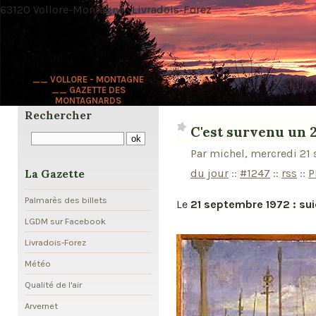
63120 Vollore-Montagne · Livradois-Forez
__ VOLLORE - MONTAGNE
__ GAZETTE DES
MONTAGNARDS
Rechercher
C'est survenu un 21
Par michel, mercredi 21
du jour
::
#1247
::
rss
::
P
La Gazette
Palmarès des billets
Le
21 septembre 1972 : sui
LGDM sur Facebook
Livradois-Forez
Météo
Qualité de l'air
Arvernet