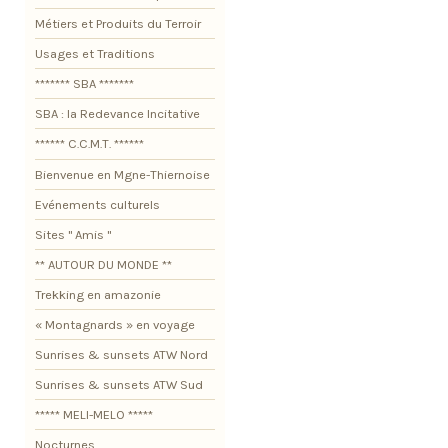
Métiers et Produits du Terroir
Usages et Traditions
******* SBA *******
SBA : la Redevance Incitative
****** C.C.M.T. ******
Bienvenue en Mgne-Thiernoise
Evénements culturels
Sites " Amis "
** AUTOUR DU MONDE **
Trekking en amazonie
« Montagnards » en voyage
Sunrises & sunsets ATW Nord
Sunrises & sunsets ATW Sud
***** MELI-MELO *****
Nocturnes