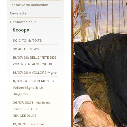
Testez votre connexion
Newsletter
Contactez-nous
Scoops
SCIC TOI & TOITS
09 AOUT : NEWS
18/07/26: BELLE "FETE DES
VOISINS" A FAFOURNOUX
14/07/26 A VOLLORE-Mgne
11/07/26 : 3 CEREMONIES
Vollore-Mgne & Le
Brugeron
06/07/2026 : visite de
notre DEPUTE J.
BRUGEROLLES
19/06/26: superbe