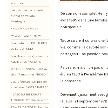
vendredi
Les prix des carburants
De son nom complet Henry M
autour de Vollore-
avril 1895 dans une famille
Montagne
bourgeoisie.
<><><><><><><><>
*** A VOS AGENDAS ***
Toute sa vie il cultiva une
Pour enfants : AVENTURES
vie, comme l'a dévoilé son
DE l'ETE A PONEY
partageait une passion pou
Pour Ados : stages, randos
AVENTURES A CHEVAL
Fait rare, mais non pas uniq
02->12/08/2026 : Festival
élu en 1960 à l'Académie fr
des " Rencontres ARIOSO "
la demande.
7 & 12/08/26 : Eclipse de
soleil avec "ASTROTHIERS"
Devenant quasiment aveugle 
" GAEC DU TRINQUART "
13/08/26 : Prochaine vente
le jeudi 21 septembre 1972 
20->22/08/2026 : Festival
Paris, conformément aux p