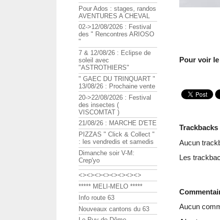
Pour Ados : stages, randos
AVENTURES A CHEVAL
02->12/08/2026 : Festival
des " Rencontres ARIOSO
"
7 & 12/08/26 : Eclipse de
Pour voir le
soleil avec
"ASTROTHIERS"
" GAEC DU TRINQUART "
13/08/26 : Prochaine vente
20->22/08/2026 : Festival
des insectes (
VISCOMTAT )
21/08/26 : MARCHE D'ETE
Trackbacks
PIZZAS " Click & Collect "
: les vendredis et samedis
Aucun track
Dimanche soir V-M:
Les trackbac
Crep'yo
<><><><><><><><>
***** MELI-MELO *****
Commentai
Info route 63
Aucun comme
Nouveaux cantons du 63
Le Puy de Dôme