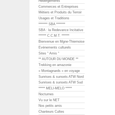
Hébergements
Commerces et Entreprises
Métiers et Produits du Terroir
Usages et Traditions
******* SBA *******
SBA : la Redevance Incitative
****** C.C.M.T. ******
Bienvenue en Mgne-Thiernoise
Evénements culturels
Sites " Amis "
** AUTOUR DU MONDE **
Trekking en amazonie
« Montagnards » en voyage
Sunrises & sunsets ATW Nord
Sunrises & sunsets ATW Sud
***** MELI-MELO *****
Nocturnes
Vu sur le NET
Nos petits amis
Chanteurs Cultes