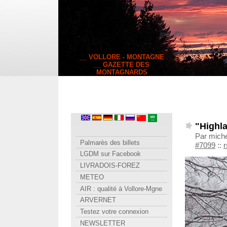
__ VOLLORE - MONTAGNE
__ GAZETTE DES
MONTAGNARDS
"Highla
Par miche
Palmarès des billets
#7099
::
r
LGDM sur Facebook
LIVRADOIS-FOREZ
METEO
AIR : qualité à Vollore-Mgne
ARVERNET
Testez votre connexion
NEWSLETTER