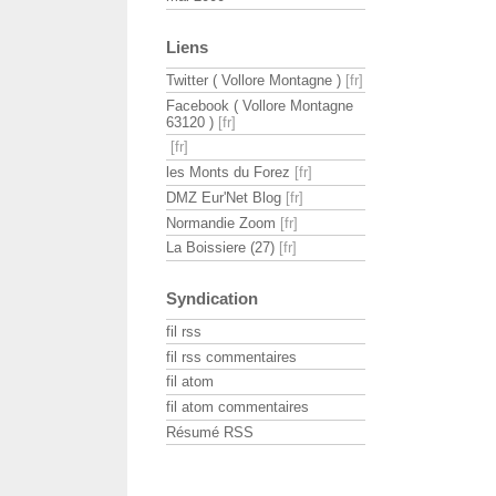
Liens
Twitter ( Vollore Montagne )
Facebook ( Vollore Montagne
63120 )
les Monts du Forez
DMZ Eur'Net Blog
Normandie Zoom
La Boissiere (27)
Syndication
fil rss
fil rss commentaires
fil atom
fil atom commentaires
Résumé RSS