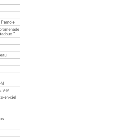
e Pamole
e promenade
tadoux "
teau
V-M
 à V-M
s-en-ciel
os