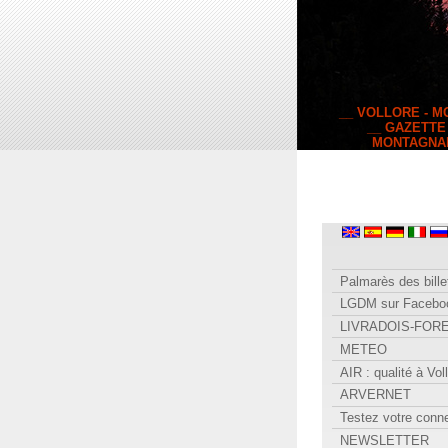
__ VOLLORE - 
__ GAZETTE
MONTAGNA
Palmarès des bille
LGDM sur Facebo
LIVRADOIS-FOR
METEO
AIR : qualité à Vol
ARVERNET
Testez votre conn
NEWSLETTER