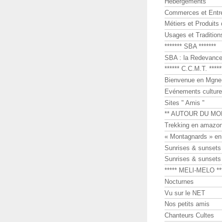
Hébergements
Commerces et Entr
Métiers et Produits 
Usages et Tradition
******* SBA *******
SBA : la Redevance 
****** C.C.M.T. *****
Bienvenue en Mgne-
Evénements culture
Sites " Amis "
** AUTOUR DU MO
Trekking en amazon
« Montagnards » en
Sunrises & sunset
Sunrises & sunset
***** MELI-MELO **
Nocturnes
Vu sur le NET
Nos petits amis
Chanteurs Cultes