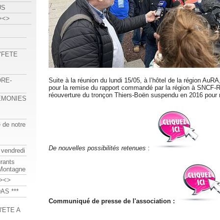
US
><>
 "FETE
ORE-
Suite à la réunion du lundi 15/05, à l’hôtel de la région AuR
pour la remise du rapport commandé par la région à SNCF-R
réouverture du tronçon Thiers-Boën suspendu en 2016 pour 
REMONIES
e de notre
De nouvelles possibilités retenues
:
 vendredi
urants
-Montagne
><>
AS ***
Communiqué de presse de l'association :
'ETE A