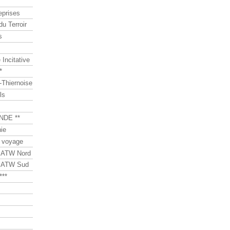
eprises
du Terroir
s
Incitative
*
Thiernoise
ls
NDE **
ie
 voyage
s ATW Nord
s ATW Sud
***