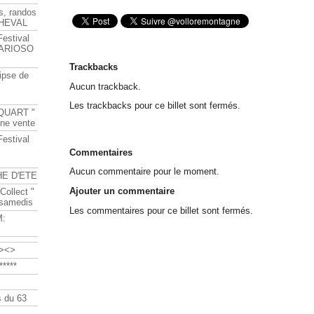
s, randos
HEVAL
Festival
s ARIOSO
Trackbacks
ipse de
Aucun trackback.
Les trackbacks pour ce billet sont fermés.
QUART "
ine vente
Festival
Commentaires
Aucun commentaire pour le moment.
HE D'ETE
Ajouter un commentaire
Collect "
 samedis
Les commentaires pour ce billet sont fermés.
M:
><>
****
 du 63