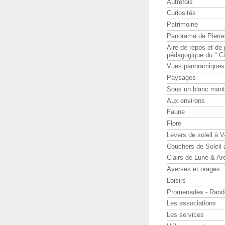
Autrefois
Curiosités
Patrimoine
Panorama de Pierr
Aire de repos et d
pédagogique du " Ci
Vues panoramiques
Paysages
Sous un blanc man
Aux environs
Faune
Flore
Levers de soleil à 
Couchers de Soleil
Clairs de Lune & Arc
Averses et orages
Loisirs
Promenades - Rand
Les associations
Les services