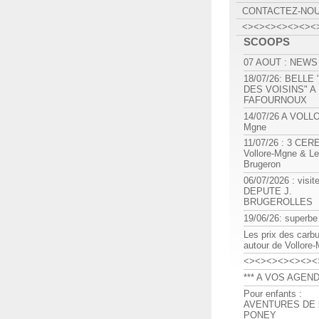
CONTACTEZ-NO
<><><><><><><
SCOOPS
07 AOUT : NEWS
18/07/26: BELLE
DES VOISINS" A
FAFOURNOUX
14/07/26 A VOLL
Mgne
11/07/26 : 3 CE
Vollore-Mgne & Le
Brugeron
06/07/2026 : visit
DEPUTE J.
BRUGEROLLES
19/06/26: superbe
Les prix des carb
autour de Vollore
<><><><><><><
*** A VOS AGEND
Pour enfants :
AVENTURES DE l
PONEY