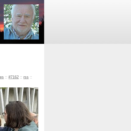
les
::
#7162
::
rss
::