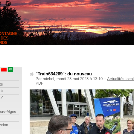
MONTAGNE
 DES
RDS
"Train634269": du nouveau
Par michel, mardi 23 mai 2023 à 13:10
::
Actualités loca
PDF
ts
ok
EZ
lore-Mgne
exion