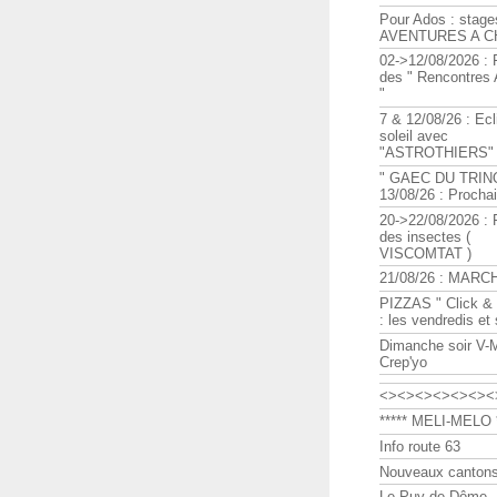
Pour Ados : stage
AVENTURES A C
02->12/08/2026 : 
des " Rencontre
"
7 & 12/08/26 : Ecl
soleil avec
"ASTROTHIERS"
" GAEC DU TRIN
13/08/26 : Procha
20->22/08/2026 : 
des insectes (
VISCOMTAT )
21/08/26 : MARC
PIZZAS " Click & 
: les vendredis et
Dimanche soir V-
Crep'yo
<><><><><><><
***** MELI-MELO *
Info route 63
Nouveaux cantons
Le Puy de Dôme