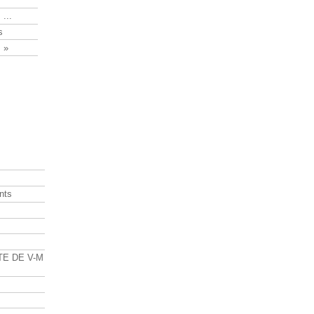
 ...
s
 »
nts
s
TE DE V-M