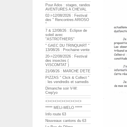
Pour Ados : stages, randos
AVENTURES A CHEVAL
02->12/08/2026 : Festival
des " Rencontres ARIOSO
"
7 & 12/08/26 : Eclipse de
soleil avec
"ASTROTHIERS"
" GAEC DU TRINQUART "
13/08/26 : Prochaine vente
20->22/08/2026 : Festival
des insectes (
VISCOMTAT )
21/08/26 : MARCHE D'ETE
PIZZAS " Click & Collect "
: les vendredis et samedis
Dimanche soir V-M:
Crep'yo
<><><><><><><><>
***** MELI-MELO *****
Info route 63
Nouveaux cantons du 63
Le Puy de Dôme