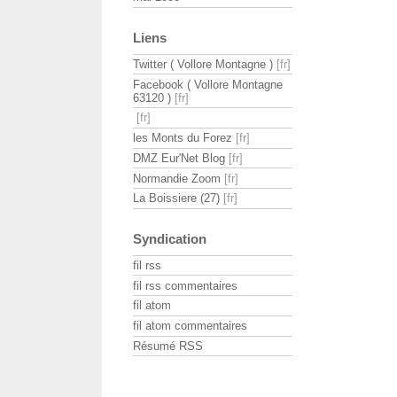
Liens
Twitter ( Vollore Montagne )
Facebook ( Vollore Montagne
63120 )
les Monts du Forez
DMZ Eur'Net Blog
Normandie Zoom
La Boissiere (27)
Syndication
fil rss
fil rss commentaires
fil atom
fil atom commentaires
Résumé RSS