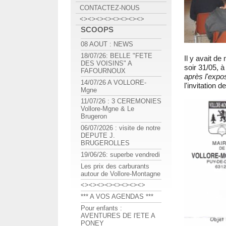
CONTACTEZ-NOUS
<><><><><><><><>
SCOOPS
08 AOUT : NEWS
18/07/26: BELLE "FETE
Il y avait d
DES VOISINS" A
soir 31/05, à
FAFOURNOUX
après l'exp
14/07/26 A VOLLORE-
l'invitation d
Mgne
11/07/26 : 3 CEREMONIES
Vollore-Mgne & Le
Brugeron
06/07/2026 : visite de notre
DEPUTE J.
BRUGEROLLES
19/06/26: superbe vendredi
Les prix des carburants
autour de Vollore-Montagne
<><><><><><><><>
*** A VOS AGENDAS ***
Pour enfants :
AVENTURES DE l'ETE A
PONEY