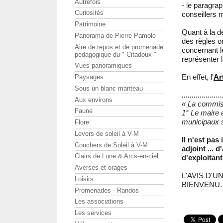
Autrefois
- le paragrap
Curiosités
conseillers
Patrimoine
Quant à la d
Panorama de Pierre Pamole
des règles o
Aire de repos et de promenade
concernant l
pédagogique du " Citadoux "
représenter 
Vues panoramiques
En effet, l'
Ar
Paysages
Sous un blanc manteau
....................
Aux environs
« La commis
Faune
1° Le maire e
municipaux s
Flore
Levers de soleil à V-M
Il n'est pas
Couchers de Soleil à V-M
adjoint ... 
Clairs de Lune & Arcs-en-ciel
d'exploitant
Averses et orages
L'AVIS D'U
Loisirs
BIENVENU.
Promenades - Randos
Les associations
Les services