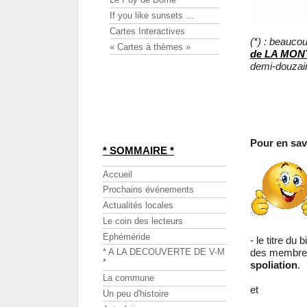
If you like sunsets ...
Cartes Interactives
(*) : beauco
« Cartes à thèmes »
de LA MO
demi-douzain
Pour en savo
* SOMMAIRE *
Accueil
Prochains événements
Actualités locales
Le coin des lecteurs
Ephéméride
- le titre du b
des membres 
* A LA DECOUVERTE DE V-M
*
spoliation
.
La commune
et
Un peu d'histoire