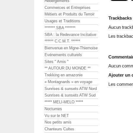
Hébergements
Commerces et Entreprises
Métiers et Produits du Terroir
Trackbacks
Usages et Traditions
Aucun track
******* SBA *******
SBA : la Redevance Incitative
Les trackbac
****** C.C.M.T. ******
Bienvenue en Mgne-Thiernoise
Evénements culturels
Commentai
Sites " Amis "
Aucun comme
** AUTOUR DU MONDE **
Ajouter un
Trekking en amazonie
« Montagnards » en voyage
Les commenta
Sunrises & sunsets ATW Nord
Sunrises & sunsets ATW Sud
***** MELI-MELO *****
Nocturnes
Vu sur le NET
Nos petits amis
Chanteurs Cultes