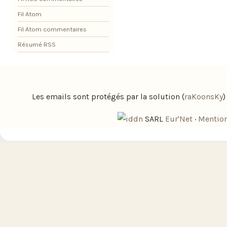
Fil Atom
Fil Atom commentaires
Résumé RSS
Les emails sont protégés par la solution (
raKoonsKy
SARL
Eur'Net
·
Mention