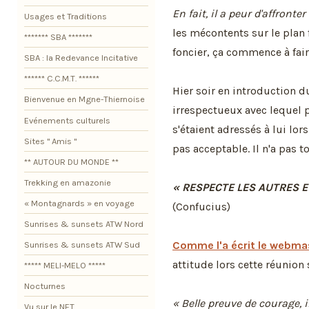
En fait, il a peur d'affronter
Usages et Traditions
les mécontents sur le plan
******* SBA *******
foncier, ça commence à fai
SBA : la Redevance Incitative
****** C.C.M.T. ******
Hier soir en introduction du
Bienvenue en Mgne-Thiernoise
irrespectueux avec lequel
Evénements culturels
s'étaient adressés à lui lor
Sites " Amis "
pas acceptable. Il n'a pas to
** AUTOUR DU MONDE **
Trekking en amazonie
« RESPECTE LES AUTRES E
« Montagnards » en voyage
(Confucius)
Sunrises & sunsets ATW Nord
Comme l'a écrit le webmas
Sunrises & sunsets ATW Sud
attitude lors cette réunion
***** MELI-MELO *****
Nocturnes
« Belle preuve de courage, i
Vu sur le NET