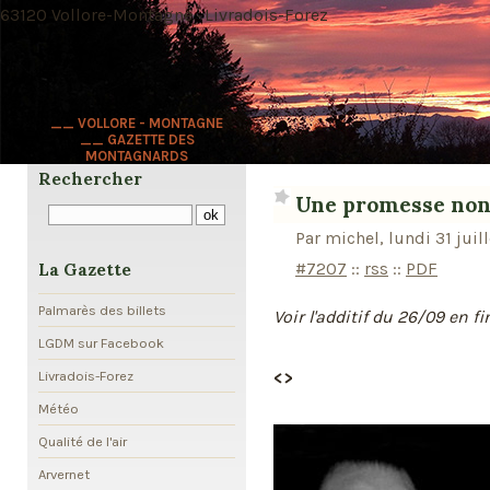
63120 Vollore-Montagne · Livradois-Forez
__ VOLLORE - MONTAGNE
__ GAZETTE DES
MONTAGNARDS
Rechercher
Une promesse non 
Par michel, lundi 31 juil
#7207
::
rss
::
PDF
La Gazette
Palmarès des billets
Voir l'additif du 26/09 en fin
LGDM sur Facebook
<>
Livradois-Forez
Météo
Qualité de l'air
Arvernet