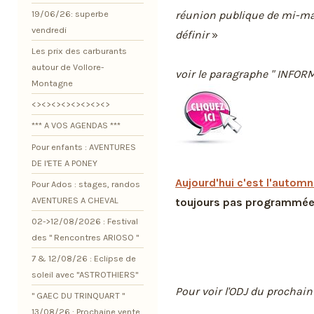
réunion publique de mi-m
19/06/26: superbe
vendredi
définir
»
Les prix des carburants
autour de Vollore-
voir le paragraphe " INFORMA
Montagne
<><><><><><><><>
*** A VOS AGENDAS ***
Pour enfants : AVENTURES
DE l'ETE A PONEY
Aujourd'hui c'est l'autom
Pour Ados : stages, randos
AVENTURES A CHEVAL
toujours pas programmé
02->12/08/2026 : Festival
des " Rencontres ARIOSO "
7 & 12/08/26 : Eclipse de
soleil avec "ASTROTHIERS"
Pour voir l'ODJ du prochain
" GAEC DU TRINQUART "
13/08/26 : Prochaine vente