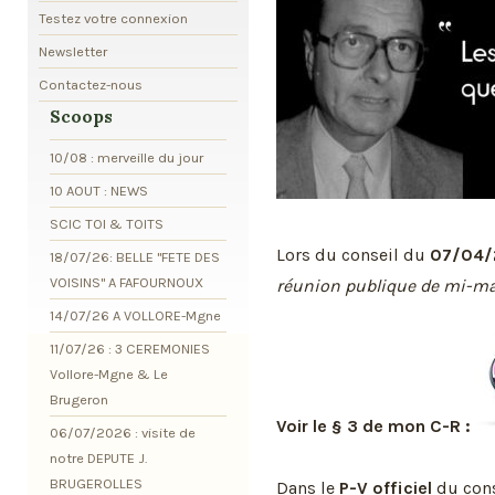
Testez votre connexion
Newsletter
Contactez-nous
Scoops
10/08 : merveille du jour
10 AOUT : NEWS
SCIC TOI & TOITS
Lors du conseil du
07/04/
18/07/26: BELLE "FETE DES
VOISINS" A FAFOURNOUX
réunion publique de mi-m
14/07/26 A VOLLORE-Mgne
11/07/26 : 3 CEREMONIES
Vollore-Mgne & Le
Brugeron
Voir le § 3 de mon C-R :
06/07/2026 : visite de
notre DEPUTE J.
BRUGEROLLES
Dans le
P-V officiel
du cons