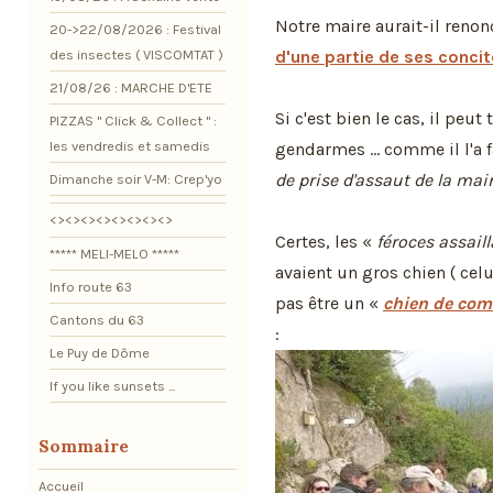
Notre maire aurait-il reno
20->22/08/2026 : Festival
des insectes ( VISCOMTAT )
d'une partie de ses conci
21/08/26 : MARCHE D'ETE
Si c'est bien le cas, il pe
PIZZAS " Click & Collect " :
les vendredis et samedis
gendarmes ... comme il l'a 
de prise d'assaut de la mair
Dimanche soir V-M: Crep'yo
<><><><><><><><>
Certes, les «
féroces assail
***** MELI-MELO *****
avaient un gros chien ( celu
Info route 63
pas être un «
chien de com
Cantons du 63
:
Le Puy de Dôme
If you like sunsets ...
Sommaire
Accueil